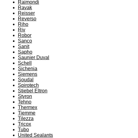
Raimondi
Ravak
Reisser
Reverso
Riho
Riv
Robor
Sanco
Sanit
Sapho
Saunier Duval
Schell
Sichenia
Siemens
Soudal
Spirotech
Stiebel Eltron
Styron
Tehno
Thermex
Tiemme
Tilezza
Tricox
Tubo
United Sealants