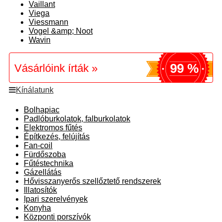
Vaillant
Viega
Viessmann
Vogel &amp; Noot
Wavin
99 %
Vásárlóink írták »
Kínálatunk
Bolhapiac
Padlóburkolatok, falburkolatok
Elektromos fűtés
Építkezés, felújítás
Fan-coil
Fürdőszoba
Fűtéstechnika
Gázellátás
Hővisszanyerős szellőztető rendszerek
Illatosítók
Ipari szerelvények
Konyha
Központi porszívók