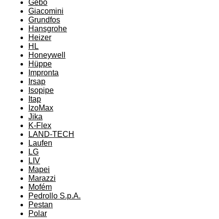
Gebo
Giacomini
Grundfos
Hansgrohe
Heizer
HL
Honeywell
Hüppe
Impronta
Irsap
Isopipe
Itap
IzoMax
Jika
K-Flex
LAND-TECH
Laufen
LG
LIV
Mapei
Marazzi
Mofém
Pedrollo S.p.A.
Pestan
Polar