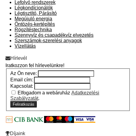
Lefolyó rendszerek
Légkondícionálók
Légtisztító, Párásító
Megújuló energia
Öntözés-kertépítés
Rögzítéstechnika
Szennyvíz és csapadékvíz elvezetés
Szerszámok-szerelési anyagok
Vízellátás
Hírlevél
Iratkozzon fel hírlevelünkre!
Az Ön neve:
Email cím:
Kapcsolat:
Elfogadom a webáruház
Adatkezelési
Szabályzatát
.
Feliratkozás
Díjaink