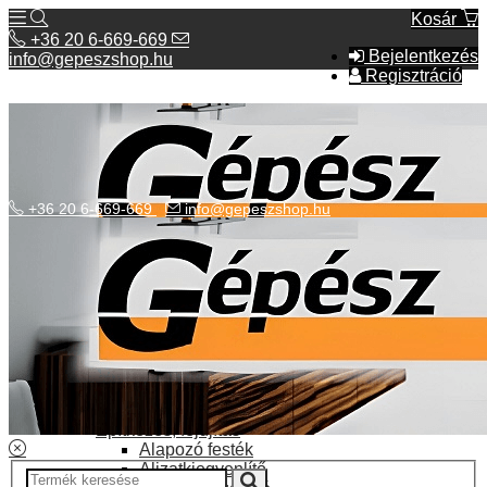
Kosár
+36 20 6-669-669
Bejelentkezés
info@gepeszshop.hu
Regisztráció
+36 20 6-669-669
info@gepeszshop.hu
Kategóriák menü
Bolhapiac
Burkolatok
Elektromos fűtés
Építkezés, fejújítás
Alapozó festék
Aljzatkiegyenlítő