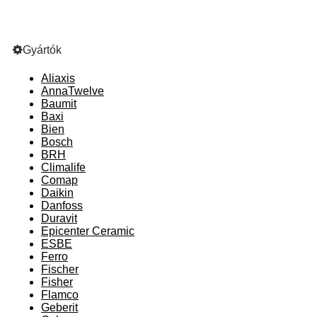
Gyártók
Aliaxis
AnnaTwelve
Baumit
Baxi
Bien
Bosch
BRH
Climalife
Comap
Daikin
Danfoss
Duravit
Epicenter Ceramic
ESBE
Ferro
Fischer
Fisher
Flamco
Geberit