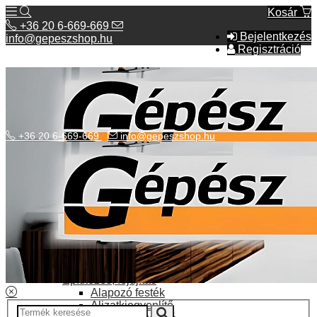
Kosár
+36 20 6-669-669
Bejelentkezés
info@gepeszshop.hu
Regisztráció
+36 20 6-669-669
info@gepeszshop.hu
Kategóriák menü
Bolhapiac
Burkolatok
Elektromos fűtés
Építkezés, fejújítás
Alapozó festék
Aljzatkiegyenlítő