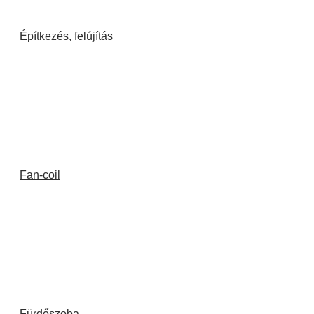
Építkezés, felújítás
Fan-coil
Fürdőszoba