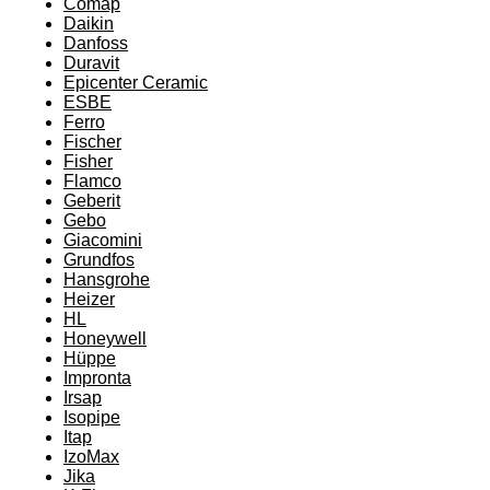
Comap
Daikin
Danfoss
Duravit
Epicenter Ceramic
ESBE
Ferro
Fischer
Fisher
Flamco
Geberit
Gebo
Giacomini
Grundfos
Hansgrohe
Heizer
HL
Honeywell
Hüppe
Impronta
Irsap
Isopipe
Itap
IzoMax
Jika