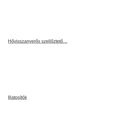
Hővisszanyerős szellőztető…
Illatosítók