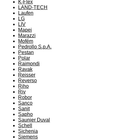
K-Flex
LAND-TECH
Laufen
LG
LIV
Mapei
Marazzi
Mofém
Pedrollo S.p.A.
Pestan
Polar
Raimondi
Ravak
Reisser
Reverso
Riho
Riv
Robor
Sanco
Sanit
Sapho
Saunier Duval
Schell
Sichenia
Siemens