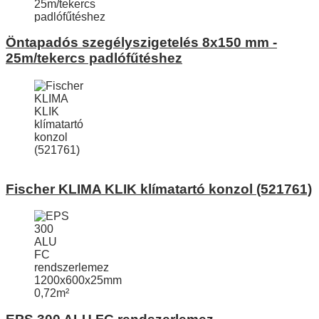
Öntapadós szegélyszigetelés 8x150 mm -
25m/tekercs padlófűtéshez
Fischer KLIMA KLIK klímatartó konzol (521761)