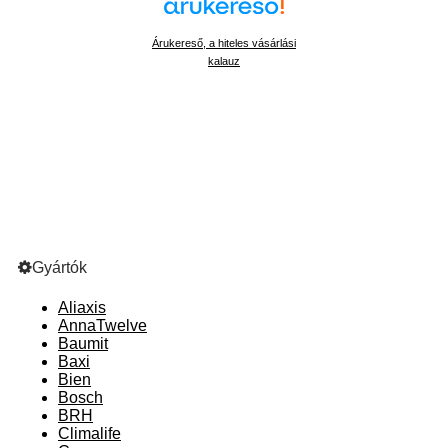
Árukereső, a hiteles vásárlási
kalauz
Gyártók
Aliaxis
AnnaTwelve
Baumit
Baxi
Bien
Bosch
BRH
Climalife