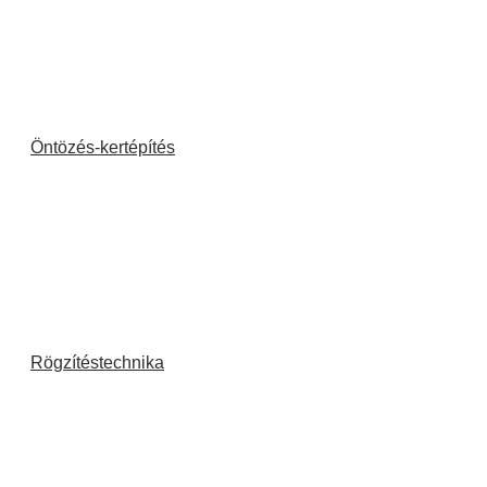
Öntözés-kertépítés
Rögzítéstechnika