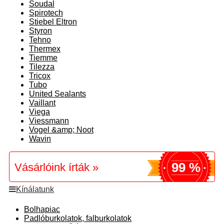
Soudal
Spirotech
Stiebel Eltron
Styron
Tehno
Thermex
Tiemme
Tilezza
Tricox
Tubo
United Sealants
Vaillant
Viega
Viessmann
Vogel &amp; Noot
Wavin
99 %
Vásárlóink írták »
Kínálatunk
Bolhapiac
Padlóburkolatok, falburkolatok