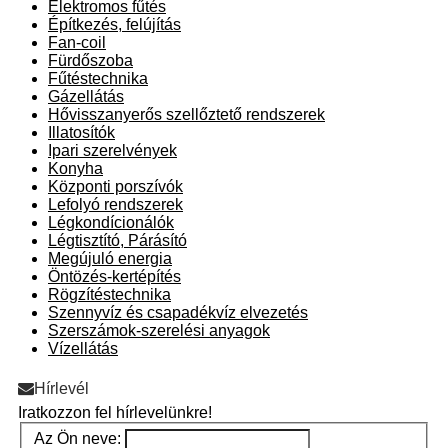
Elektromos fűtés
Építkezés, felújítás
Fan-coil
Fürdőszoba
Fűtéstechnika
Gázellátás
Hővisszanyerős szellőztető rendszerek
Illatosítók
Ipari szerelvények
Konyha
Központi porszívók
Lefolyó rendszerek
Légkondícionálók
Légtisztító, Párásító
Megújuló energia
Öntözés-kertépítés
Rögzítéstechnika
Szennyvíz és csapadékvíz elvezetés
Szerszámok-szerelési anyagok
Vízellátás
Hírlevél
Iratkozzon fel hírlevelünkre!
Az Ön neve: