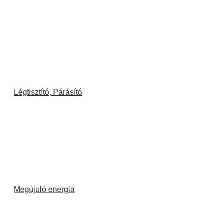
Légtisztító, Párásító
Megújuló energia