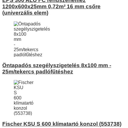
EPS 300 ALU FC rendszerlemez
1200x600x25mm 0,72m² 16 mm csőre
(univerzális elem)
Öntapadós szegélyszigetelés 8x100 mm -
25m/tekercs padlófűtéshez
Fischer KSU S 600 klímatartó konzol (553738)