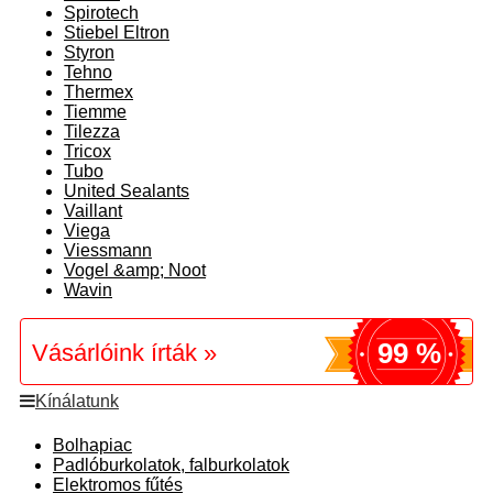
Spirotech
Stiebel Eltron
Styron
Tehno
Thermex
Tiemme
Tilezza
Tricox
Tubo
United Sealants
Vaillant
Viega
Viessmann
Vogel &amp; Noot
Wavin
99 %
Vásárlóink írták »
Kínálatunk
Bolhapiac
Padlóburkolatok, falburkolatok
Elektromos fűtés