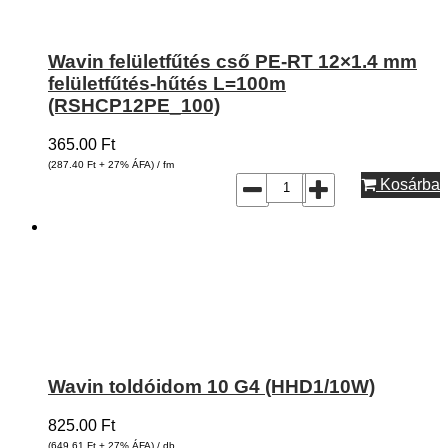
Wavin felületfűtés cső PE-RT 12×1.4 mm
felületfűtés-hűtés L=100m
(RSHCP12PE_100)
365.00
Ft
(287.40
Ft
+ 27% ÁFA) / fm
Kosárba
Wavin toldóidom 10 G4 (HHD1/10W)
825.00
Ft
(649.61
Ft
+ 27% ÁFA) / db