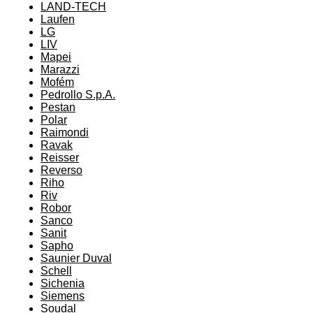
LAND-TECH
Laufen
LG
LIV
Mapei
Marazzi
Mofém
Pedrollo S.p.A.
Pestan
Polar
Raimondi
Ravak
Reisser
Reverso
Riho
Riv
Robor
Sanco
Sanit
Sapho
Saunier Duval
Schell
Sichenia
Siemens
Soudal