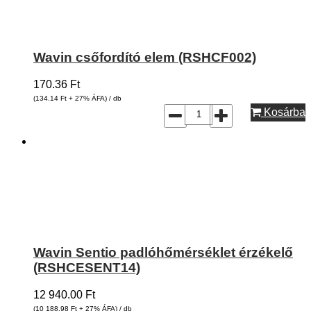
Wavin csőfordító elem (RSHCF002)
170.36
Ft
(134.14
Ft
+ 27% ÁFA) / db
Kosárba
Wavin Sentio padlóhőmérséklet érzékelő
(RSHCESENT14)
12 940.00
Ft
(10 188.98
Ft
+ 27% ÁFA) / db