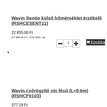
Wavin Sentio külső hőmérséklet érzékelő
(RSHCESENT11)
22 855.00
Ft
(17 996.06
Ft
+ 27% ÁFA) / db
Kosárba
Wavin csőrögzítő sín fésű (L=0,6m)
(RSHCF0103)
377.19
Ft