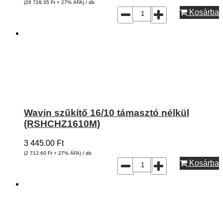
(26 728.35
Ft
+ 27% ÁFA) / db
Kosárba
Wavin szűkítő 16/10 támasztó nélkül
(RSHCHZ1610M)
3 445.00
Ft
(2 712.60
Ft
+ 27% ÁFA) / db
Kosárba