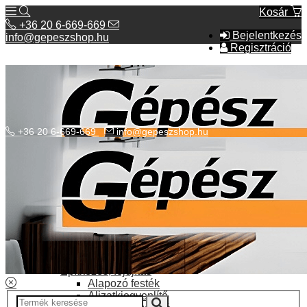
Kosár
+36 20 6-669-669
Bejelentkezés
info@gepeszshop.hu
Regisztráció
+36 20 6-669-669
info@gepeszshop.hu
Kategóriák menü
Bolhapiac
Burkolatok
Elektromos fűtés
Építkezés, fejújítás
Alapozó festék
Aljzatkiegyenlítő