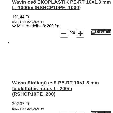
Wavin cső EKOPLASTIK PE-RT 10×1.3 mm
L=1000m (RSHCP10PE_1000)
191.44
Ft
(150.74
Ft
+ 27% ÁFA) / fm
Min. rendelhető:
200
fm
Kosárba
Wavin ötrétegű cső PE-RT 10×1.3 mm
felületfűtés-hűtés L=200m
(RSHCP10PE_200)
202.37
Ft
(159.35
Ft
+ 27% ÁFA) / fm