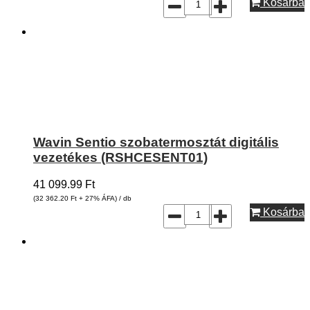
Kosárba
Wavin Sentio szobatermosztát digitális
vezetékes (RSHCESENT01)
41 099.99
Ft
(32 362.20
Ft
+ 27% ÁFA) / db
Kosárba