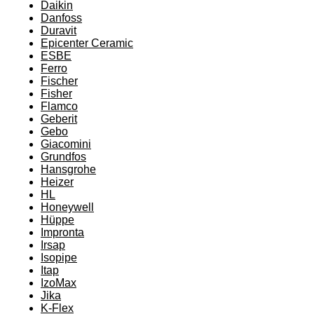
Daikin
Danfoss
Duravit
Epicenter Ceramic
ESBE
Ferro
Fischer
Fisher
Flamco
Geberit
Gebo
Giacomini
Grundfos
Hansgrohe
Heizer
HL
Honeywell
Hüppe
Impronta
Irsap
Isopipe
Itap
IzoMax
Jika
K-Flex