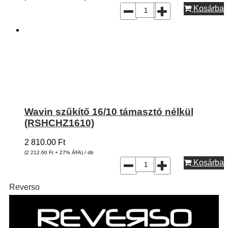
Kosárba
Wavin szűkítő 16/10 támasztó nélkül
(RSHCHZ1610)
2 810.00
Ft
(2 212.60
Ft
+ 27% ÁFA) / db
Kosárba
Reverso