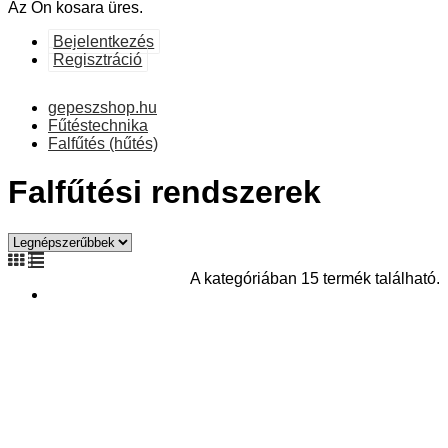
Az Ön kosara üres.
Bejelentkezés
Regisztráció
gepeszshop.hu
Fűtéstechnika
Falfűtés (hűtés)
Falfűtési rendszerek
A kategóriában 15 termék található.