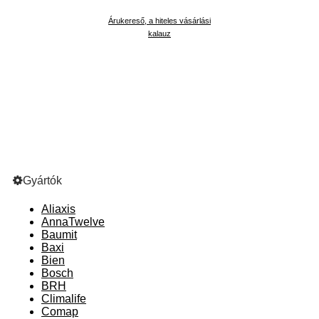
Árukereső, a hiteles vásárlási
kalauz
Gyártók
Aliaxis
AnnaTwelve
Baumit
Baxi
Bien
Bosch
BRH
Climalife
Comap