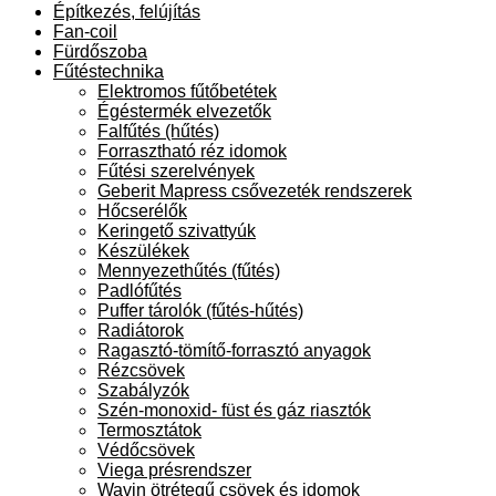
Építkezés, felújítás
Fan-coil
Fürdőszoba
Fűtéstechnika
Elektromos fűtőbetétek
Égéstermék elvezetők
Falfűtés (hűtés)
Forrasztható réz idomok
Fűtési szerelvények
Geberit Mapress csővezeték rendszerek
Hőcserélők
Keringető szivattyúk
Készülékek
Mennyezethűtés (fűtés)
Padlófűtés
Puffer tárolók (fűtés-hűtés)
Radiátorok
Ragasztó-tömítő-forrasztó anyagok
Rézcsövek
Szabályzók
Szén-monoxid- füst és gáz riasztók
Termosztátok
Védőcsövek
Viega présrendszer
Wavin ötrétegű csövek és idomok