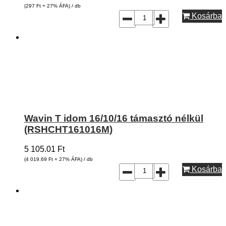
(297
Ft
+ 27% ÁFA) / db
Kosárba
Wavin T idom 16/10/16 támasztó nélkül
(RSHCHT161016M)
5 105.01
Ft
(4 019.69
Ft
+ 27% ÁFA) / db
Kosárba