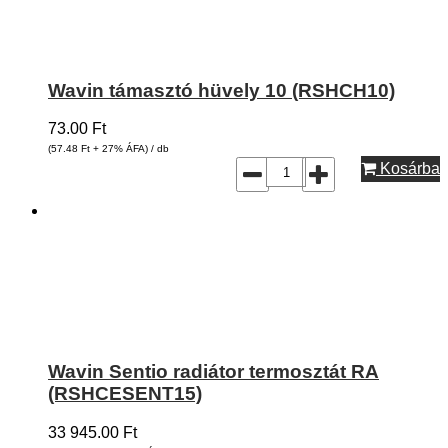
Wavin támasztó hüvely 10 (RSHCH10)
73.00
Ft
(57.48
Ft
+ 27% ÁFA) / db
Kosárba
Wavin Sentio radiátor termosztát RA
(RSHCESENT15)
33 945.00
Ft