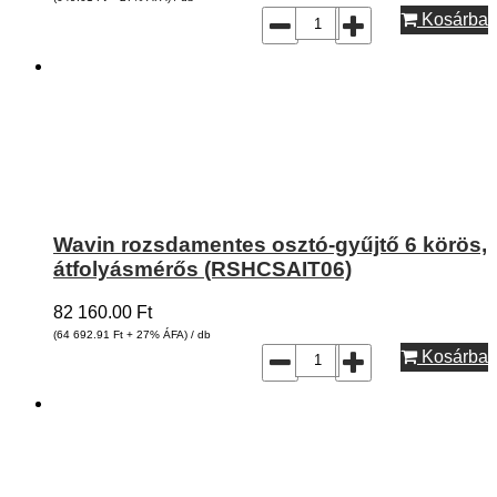
Kosárba
Wavin rozsdamentes osztó-gyűjtő 6 körös,
átfolyásmérős (RSHCSAIT06)
82 160.00
Ft
(64 692.91
Ft
+ 27% ÁFA) / db
Kosárba