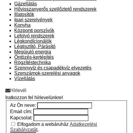
Gázellátás
Hővisszanyerős szellőztető rendszerek
Illatosítók
Ipari szerelvények
Konyha
Központi porszívók
Lefolyó rendszerek
Légkondícionálók
Légtisztító, Párásító
Megújuló energia
Öntözés-kertépítés
Rögzítéstechnika
Szennyvíz és csapadékvíz elvezetés
Szerszámok-szerelési anyagok
Vízellátás
Hírlevél
Iratkozzon fel hírlevelünkre!
Az Ön neve:
Email cím:
Kapcsolat:
Elfogadom a webáruház
Adatkezelési
Szabályzatát
.