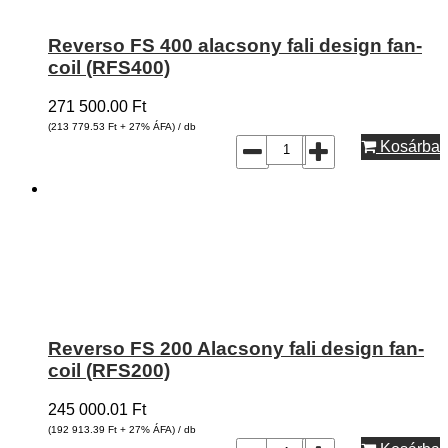
Reverso FS 400 alacsony fali design fan-
coil (RFS400)
271 500.00
Ft
(213 779.53
Ft
+ 27% ÁFA) / db
Kosárba
Reverso FS 200 Alacsony fali design fan-
coil (RFS200)
245 000.01
Ft
(192 913.39
Ft
+ 27% ÁFA) / db