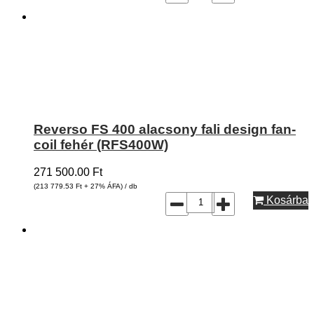
Reverso FS 400 alacsony fali design fan-
coil fehér (RFS400W)
271 500.00
Ft
(213 779.53
Ft
+ 27% ÁFA) / db
Kosárba