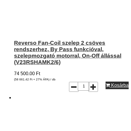
Reverso Fan-Coil szelep 2 csöves
rendszerhez, By Pass funkcióval,
szelepmozgató motorral, On-Off állással
(V23RSHAMK2/6)
74 500.00
Ft
(58 661.42
Ft
+ 27% ÁFA) / db
Kosárba