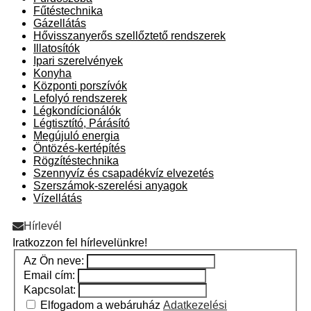
Fűtéstechnika
Gázellátás
Hővisszanyerős szellőztető rendszerek
Illatosítók
Ipari szerelvények
Konyha
Központi porszívók
Lefolyó rendszerek
Légkondícionálók
Légtisztító, Párásító
Megújuló energia
Öntözés-kertépítés
Rögzítéstechnika
Szennyvíz és csapadékvíz elvezetés
Szerszámok-szerelési anyagok
Vízellátás
Hírlevél
Iratkozzon fel hírlevelünkre!
Az Ön neve:
Email cím:
Kapcsolat:
Elfogadom a webáruház
Adatkezelési