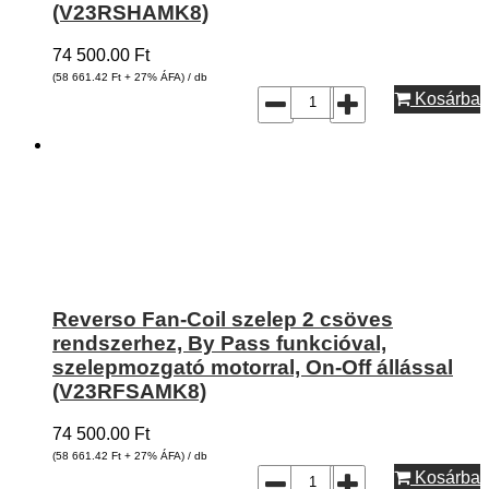
(V23RSHAMK8)
74 500.00
Ft
(58 661.42
Ft
+ 27% ÁFA) / db
Kosárba
Reverso Fan-Coil szelep 2 csöves
rendszerhez, By Pass funkcióval,
szelepmozgató motorral, On-Off állással
(V23RFSAMK8)
74 500.00
Ft
(58 661.42
Ft
+ 27% ÁFA) / db
Kosárba