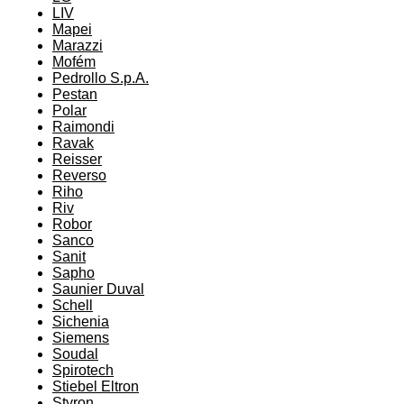
LIV
Mapei
Marazzi
Mofém
Pedrollo S.p.A.
Pestan
Polar
Raimondi
Ravak
Reisser
Reverso
Riho
Riv
Robor
Sanco
Sanit
Sapho
Saunier Duval
Schell
Sichenia
Siemens
Soudal
Spirotech
Stiebel Eltron
Styron