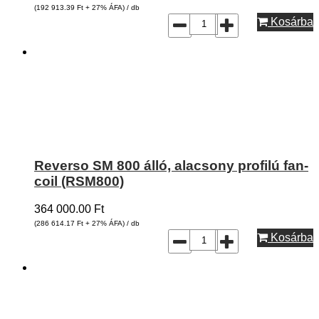
(192 913.39
Ft
+ 27% ÁFA) / db
Kosárba
Reverso SM 800 álló, alacsony profilú fan-
coil (RSM800)
364 000.00
Ft
(286 614.17
Ft
+ 27% ÁFA) / db
Kosárba