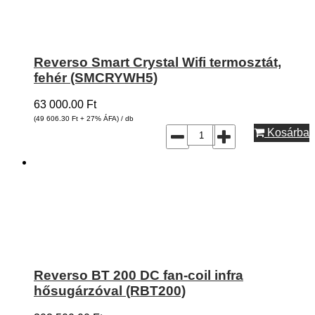
Reverso Smart Crystal Wifi termosztát,
fehér (SMCRYWH5)
63 000.00
Ft
(49 606.30
Ft
+ 27% ÁFA) / db
Kosárba
Reverso BT 200 DC fan-coil infra
hősugárzóval (RBT200)