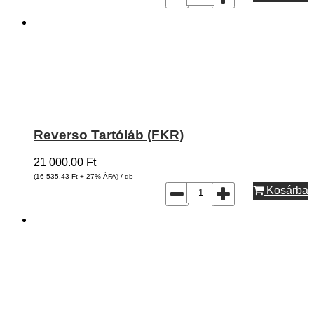
Reverso Tartóláb (FKR)
21 000.00
Ft
(16 535.43
Ft
+ 27% ÁFA) / db
Kosárba