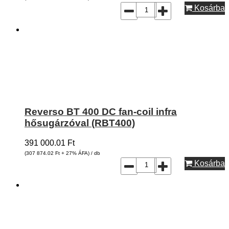
Kosárba
Reverso BT 400 DC fan-coil infra
hősugárzóval (RBT400)
391 000.01
Ft
(307 874.02
Ft
+ 27% ÁFA) / db
Kosárba