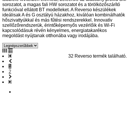
sorozatot, a magas fali HW sorozatot és a törölközőszárító
funkcióval ellátott BT modelleket. A Reverso készülékek
ideálisak A és G osztályú házakhoz, kiválóan kombinálhatók
hőszivattyúkkal és más fűtési rendszerekkel. Innovatív
szellőzőrendszerük, érintőképernyős vezérlőik és Wi-Fi
kapcsolódásuk révén kényelmes, energiatakarékos
megoldást nyújtanak otthonába vagy irodájába.
32 Reverso termék található.
1
2