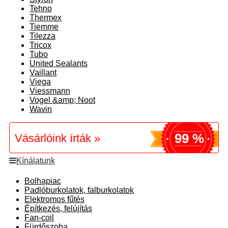
Tehno
Thermex
Tiemme
Tilezza
Tricox
Tubo
United Sealants
Vaillant
Viega
Viessmann
Vogel &amp; Noot
Wavin
99 %
Vásárlóink írták »
Kínálatunk
Bolhapiac
Padlóburkolatok, falburkolatok
Elektromos fűtés
Építkezés, felújítás
Fan-coil
Fürdőszoba