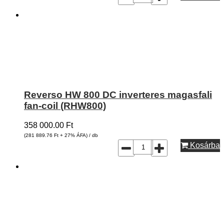
Reverso HW 800 DC inverteres magasfali
fan-coil (RHW800)
358 000.00
Ft
(281 889.76
Ft
+ 27% ÁFA) / db
Kosárba