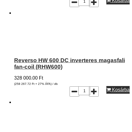
Kosárba
Reverso HW 600 DC inverteres magasfali
fan-coil (RHW600)
328 000.00
Ft
(258 267.72
Ft
+ 27% ÁFA) / db
Kosárba