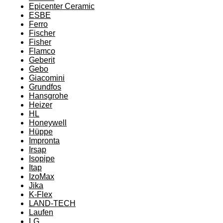
Epicenter Ceramic
ESBE
Ferro
Fischer
Fisher
Flamco
Geberit
Gebo
Giacomini
Grundfos
Hansgrohe
Heizer
HL
Honeywell
Hüppe
Impronta
Irsap
Isopipe
Itap
IzoMax
Jika
K-Flex
LAND-TECH
Laufen
LG