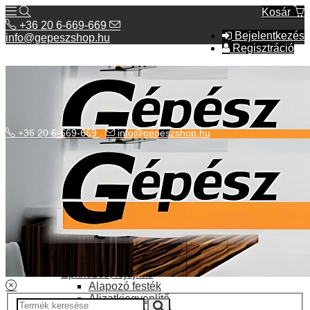
Kosár
+36 20 6-669-669
Bejelentkezés
info@gepeszshop.hu
Regisztráció
+36 20 6-669-669
info@gepeszshop.hu
Kategóriák menü
Bolhapiac
Burkolatok
Elektromos fűtés
Építkezés, fejújítás
Alapozó festék
Aljzatkiegyenlítő