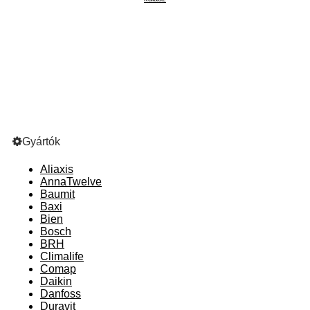
Gyártók
Aliaxis
AnnaTwelve
Baumit
Baxi
Bien
Bosch
BRH
Climalife
Comap
Daikin
Danfoss
Duravit