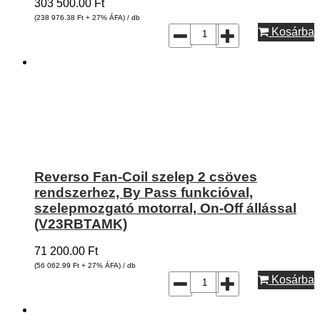
303 500.00
Ft
(238 976.38
Ft
+ 27% ÁFA) / db
Kosárba
Reverso Fan-Coil szelep 2 csöves
rendszerhez, By Pass funkcióval,
szelepmozgató motorral, On-Off állással
(V23RBTAMK)
71 200.00
Ft
(56 062.99
Ft
+ 27% ÁFA) / db
Kosárba