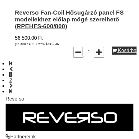
Reverso Fan-Coil Hősugárzó panel FS
modellekhez előlap mögé szerelhető
(RPEHFS-600/800)
56 500.00
Ft
(44 488.19
Ft
+ 27% ÁFA) / db
Kosárba
1
2
Reverso
Partnereink