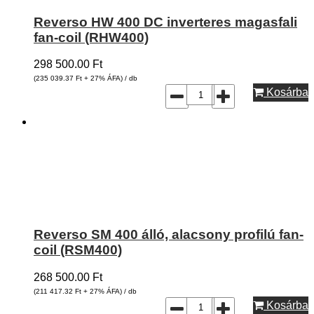
Reverso HW 400 DC inverteres magasfali
fan-coil (RHW400)
298 500.00
Ft
(235 039.37
Ft
+ 27% ÁFA) / db
Kosárba
Reverso SM 400 álló, alacsony profilú fan-
coil (RSM400)
268 500.00
Ft
(211 417.32
Ft
+ 27% ÁFA) / db
Kosárba