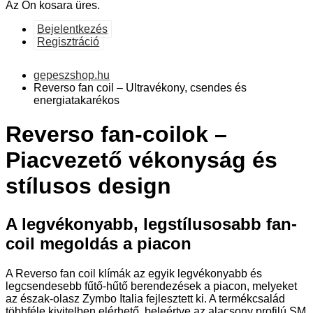
Az Ön kosara üres.
Bejelentkezés
Regisztráció
gepeszshop.hu
Reverso fan coil – Ultravékony, csendes és
energiatakarékos
Reverso fan-coilok –
Piacvezető vékonyság és
stílusos design
A legvékonyabb, legstílusosabb fan-
coil megoldás a piacon
A Reverso fan coil klímák az egyik legvékonyabb és
legcsendesebb fűtő-hűtő berendezések a piacon, melyeket
az észak-olasz Zymbo Italia fejlesztett ki. A termékcsalád
többféle kivitelben elérhető, beleértve az alacsony profilú SM