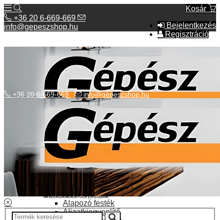
Kosár
+36 20 6-669-669
Bejelentkezés
info@gepeszshop.hu
Regisztráció
+36 20 6-669-669
info@gepeszshop.hu
Kategóriák menü
Bolhapiac
Burkolatok
Elektromos fűtés
Építkezés, fejújítás
Alapozó festék
Aljzatkiegyenlítő