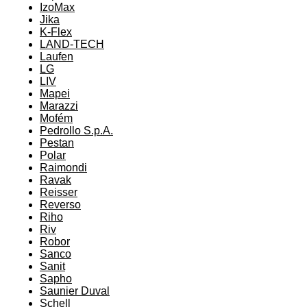
IzoMax
Jika
K-Flex
LAND-TECH
Laufen
LG
LIV
Mapei
Marazzi
Mofém
Pedrollo S.p.A.
Pestan
Polar
Raimondi
Ravak
Reisser
Reverso
Riho
Riv
Robor
Sanco
Sanit
Sapho
Saunier Duval
Schell