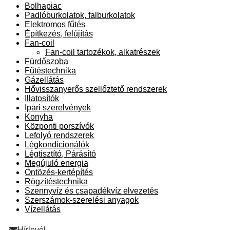
Bolhapiac
Padlóburkolatok, falburkolatok
Elektromos fűtés
Építkezés, felújítás
Fan-coil
Fan-coil tartozékok, alkatrészek
Fürdőszoba
Fűtéstechnika
Gázellátás
Hővisszanyerős szellőztető rendszerek
Illatosítók
Ipari szerelvények
Konyha
Központi porszívók
Lefolyó rendszerek
Légkondícionálók
Légtisztító, Párásító
Megújuló energia
Öntözés-kertépítés
Rögzítéstechnika
Szennyvíz és csapadékvíz elvezetés
Szerszámok-szerelési anyagok
Vízellátás
Hírlevél