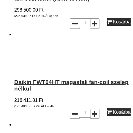
298 500.00
Ft
(235 039.37
Ft
+ 27% ÁFA) / db
Kosárba
Daikin FWT04HT magasfali fan-coil szelep
nélkül
216 411.81
Ft
(170 403
Ft
+ 27% ÁFA) / db
Kosárba