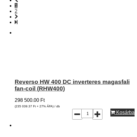
1
2
Reverso HW 400 DC inverteres magasfali
fan-coil (RHW400)
298 500.00
Ft
(235 039.37
Ft
+ 27% ÁFA) / db
Kosárba