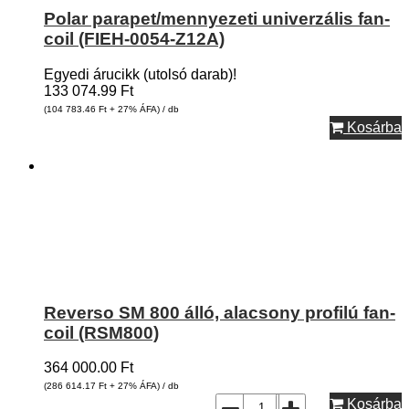
Polar parapet/mennyezeti univerzális fan-
coil (FIEH-0054-Z12A)
Egyedi árucikk (utolsó darab)!
133 074.99
Ft
(104 783.46
Ft
+ 27% ÁFA) / db
Kosárba
Reverso SM 800 álló, alacsony profilú fan-
coil (RSM800)
364 000.00
Ft
(286 614.17
Ft
+ 27% ÁFA) / db
Kosárba