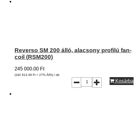
Reverso SM 200 álló, alacsony profilú fan-
coil (RSM200)
245 000.00
Ft
(192 913.39
Ft
+ 27% ÁFA) / db
Kosárba