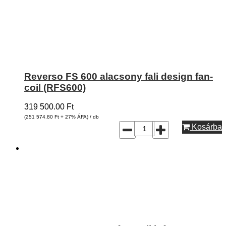
Reverso FS 600 alacsony fali design fan-
coil (RFS600)
319 500.00
Ft
(251 574.80
Ft
+ 27% ÁFA) / db
Kosárba