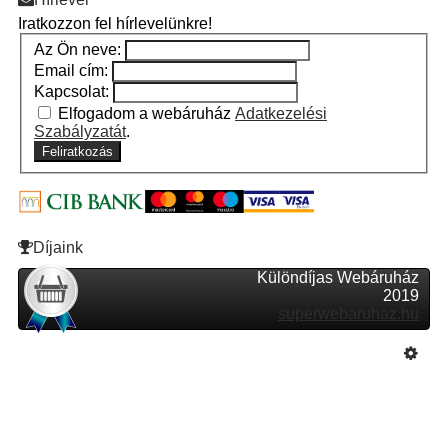
Iratkozzon fel hírlevelünkre!
Az Ön neve:
Email cím:
Kapcsolat:
Elfogadom a webáruház
Adatkezelési
Szabályzatát
.
Feliratkozás
Díjaink
Különdíjas Webáruház
2019
superwebaruhaz.hu
Szeretne Ön is ilyen webáruházat nyitni?
Webáruház nyitás »