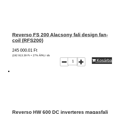
Reverso FS 200 Alacsony fali design fan-
coil (RFS200)
245 000.01
Ft
(192 913.39
Ft
+ 27% ÁFA) / db
Kosárba
Reverso HW 600 DC inverteres magasfali