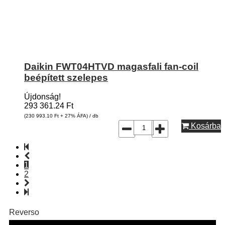
Daikin FWT04HTVD magasfali fan-coil
beépített szelepes
Újdonság!
293 361.24
Ft
(230 993.10
Ft
+ 27% ÁFA) / db
Kosárba
1
2
Reverso