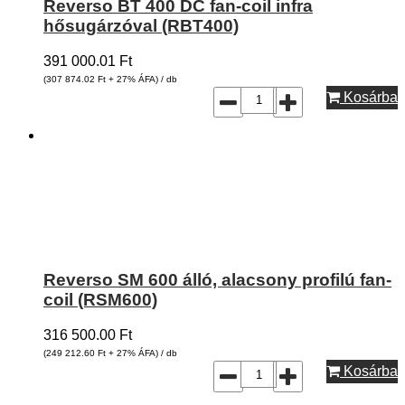
Reverso BT 400 DC fan-coil infra
hősugárzóval (RBT400)
391 000.01
Ft
(307 874.02
Ft
+ 27% ÁFA) / db
Kosárba
Reverso SM 600 álló, alacsony profilú fan-
coil (RSM600)
316 500.00
Ft
(249 212.60
Ft
+ 27% ÁFA) / db
Kosárba