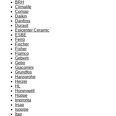
BRH
Climalife
Comap
Daikin
Danfoss
Duravit
Epicenter Ceramic
ESBE
Ferro
Fischer
Fisher
Flamco
Geberit
Gebo
Giacomini
Grundfos
Hansgrohe
Heizer
HL
Honeywell
Hüppe
Impronta
Irsap
Isopipe
Itap