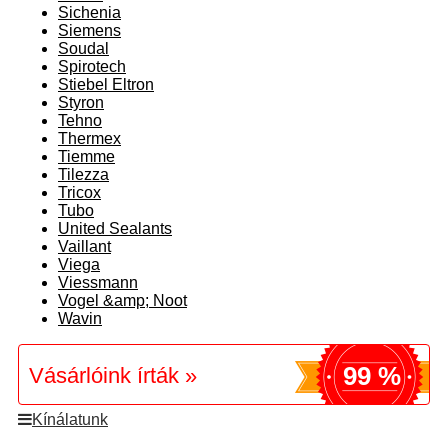
Sichenia
Siemens
Soudal
Spirotech
Stiebel Eltron
Styron
Tehno
Thermex
Tiemme
Tilezza
Tricox
Tubo
United Sealants
Vaillant
Viega
Viessmann
Vogel &amp; Noot
Wavin
99 %
Vásárlóink írták »
Kínálatunk