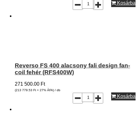
Kosárba
Reverso FS 400 alacsony fali design fan-
coil fehér (RFS400W)
271 500.00
Ft
(213 779.53
Ft
+ 27% ÁFA) / db
Kosárba