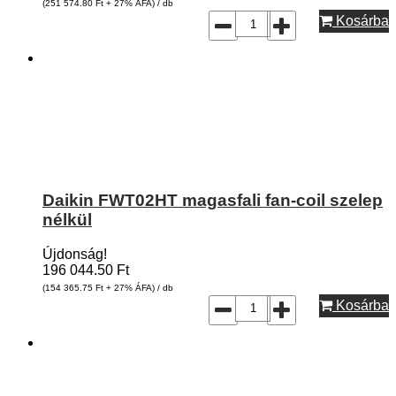
(251 574.80
Ft
+ 27% ÁFA) / db
Kosárba
Daikin FWT02HT magasfali fan-coil szelep
nélkül
Újdonság!
196 044.50
Ft
(154 365.75
Ft
+ 27% ÁFA) / db
Kosárba