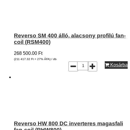
Reverso SM 400 álló, alacsony profilú fan-
coil (RSM400)
268 500.00
Ft
(211 417.32
Ft
+ 27% ÁFA) / db
Kosárba
Reverso HW 800 DC inverteres magasfali
fan-coil (RHW800)