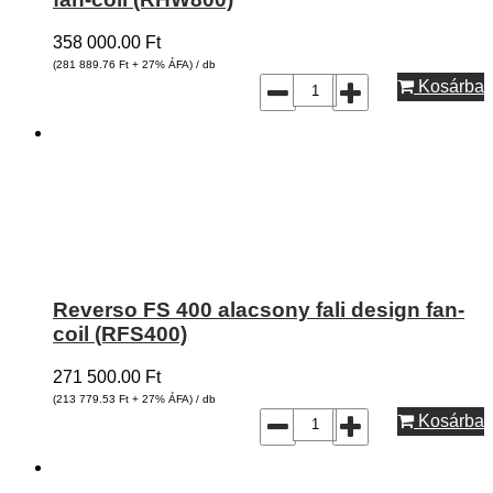
358 000.00
Ft
(281 889.76
Ft
+ 27% ÁFA) / db
Kosárba
Reverso FS 400 alacsony fali design fan-
coil (RFS400)
271 500.00
Ft
(213 779.53
Ft
+ 27% ÁFA) / db
Kosárba