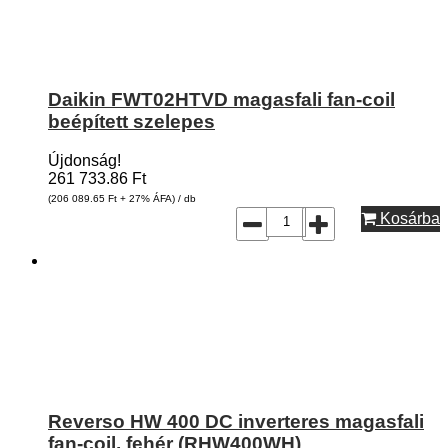
Daikin FWT02HTVD magasfali fan-coil
beépített szelepes
Újdonság!
261 733.86
Ft
(206 089.65
Ft
+ 27% ÁFA) / db
Kosárba
Reverso HW 400 DC inverteres magasfali
fan-coil, fehér (RHW400WH)