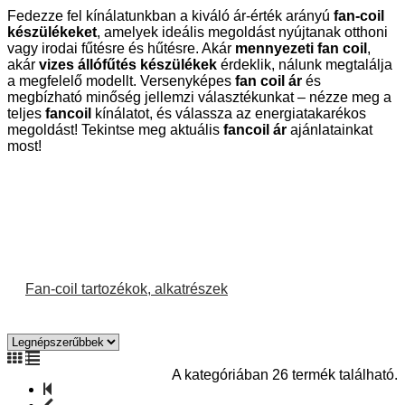
Fedezze fel kínálatunkban a kiváló ár-érték arányú
fan-coil
készülékeket
, amelyek ideális megoldást nyújtanak otthoni
vagy irodai fűtésre és hűtésre. Akár
mennyezeti fan coil
,
akár
vizes állófűtés készülékek
érdeklik, nálunk megtalálja
a megfelelő modellt. Versenyképes
fan coil ár
és
megbízható minőség jellemzi választékunkat – nézze meg a
teljes
fancoil
kínálatot, és válassza az energiatakarékos
megoldást! Tekintse meg aktuális
fancoil ár
ajánlatainkat
most!
Fan-coil tartozékok, alkatrészek
A kategóriában 26 termék található.