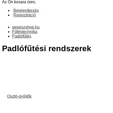
Az Ön kosara üres.
Bejelentkezés
Regisztráció
gepeszshop.hu
Fűtéstechnika
Padlófűtés
Padlófűtési rendszerek
Osztó-gyűjtők