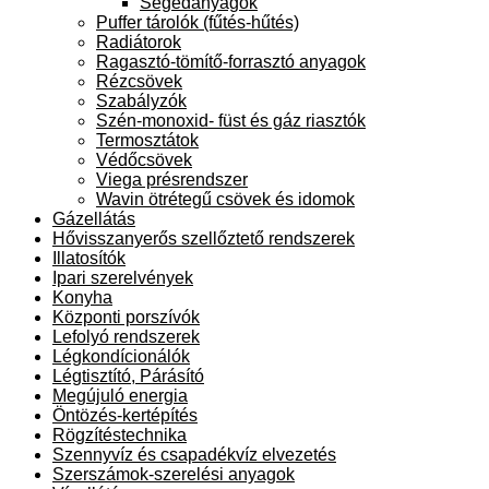
Segédanyagok
Puffer tárolók (fűtés-hűtés)
Radiátorok
Ragasztó-tömítő-forrasztó anyagok
Rézcsövek
Szabályzók
Szén-monoxid- füst és gáz riasztók
Termosztátok
Védőcsövek
Viega présrendszer
Wavin ötrétegű csövek és idomok
Gázellátás
Hővisszanyerős szellőztető rendszerek
Illatosítók
Ipari szerelvények
Konyha
Központi porszívók
Lefolyó rendszerek
Légkondícionálók
Légtisztító, Párásító
Megújuló energia
Öntözés-kertépítés
Rögzítéstechnika
Szennyvíz és csapadékvíz elvezetés
Szerszámok-szerelési anyagok