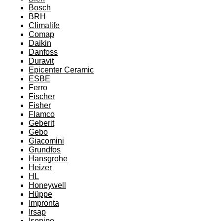
Bosch
BRH
Climalife
Comap
Daikin
Danfoss
Duravit
Epicenter Ceramic
ESBE
Ferro
Fischer
Fisher
Flamco
Geberit
Gebo
Giacomini
Grundfos
Hansgrohe
Heizer
HL
Honeywell
Hüppe
Impronta
Irsap
Isopipe