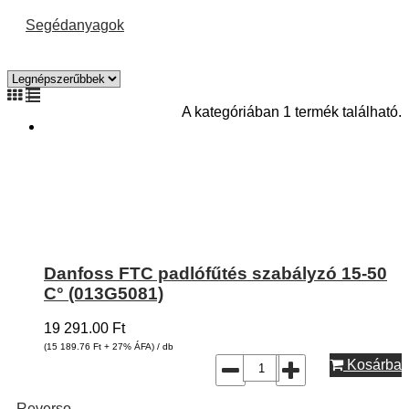
Segédanyagok
A kategóriában 1 termék található.
Danfoss FTC padlófűtés szabályzó 15-50
C° (013G5081)
19 291.00
Ft
(15 189.76
Ft
+ 27% ÁFA) / db
Kosárba
Reverso