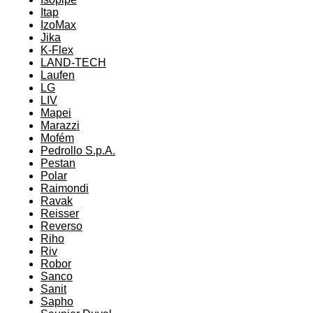
Itap
IzoMax
Jika
K-Flex
LAND-TECH
Laufen
LG
LIV
Mapei
Marazzi
Mofém
Pedrollo S.p.A.
Pestan
Polar
Raimondi
Ravak
Reisser
Reverso
Riho
Riv
Robor
Sanco
Sanit
Sapho