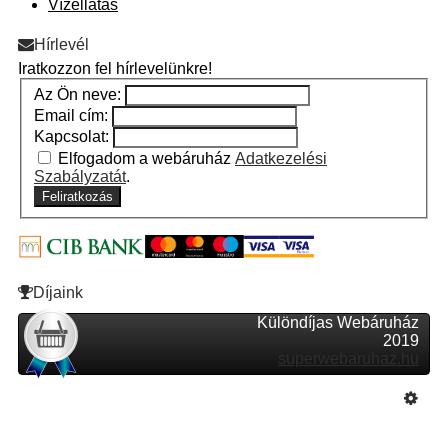
Vízellátás
Hírlevél
Iratkozzon fel hírlevelünkre!
Az Ön neve:
Email cím:
Kapcsolat:
Elfogadom a webáruház
Adatkezelési
Szabályzatát
.
Feliratkozás
Díjaink
Különdíjas Webáruház
2019
superwebaruhaz.hu
Szeretne Ön is ilyen webáruházat nyitni?
Webáruház nyitás »