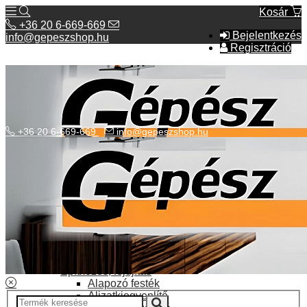
Kosár
+36 20 6-669-669
Bejelentkezés
info@gepeszshop.hu
Regisztráció
+36 20 6-669-669
info@gepeszshop.hu
Kategóriák menü
Bolhapiac
Burkolatok
Elektromos fűtés
Építkezés, fejújítás
Alapozó festék
Aljzatkiegyenlítő