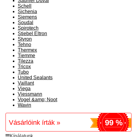
Saunier Duval
Schell
Sichenia
Siemens
Soudal
Spirotech
Stiebel Eltron
Styron
Tehno
Thermex
Tiemme
Tilezza
Tricox
Tubo
United Sealants
Vaillant
Viega
Viessmann
Vogel &amp; Noot
Wavin
99 %
Vásárlóink írták »
Kínálatunk