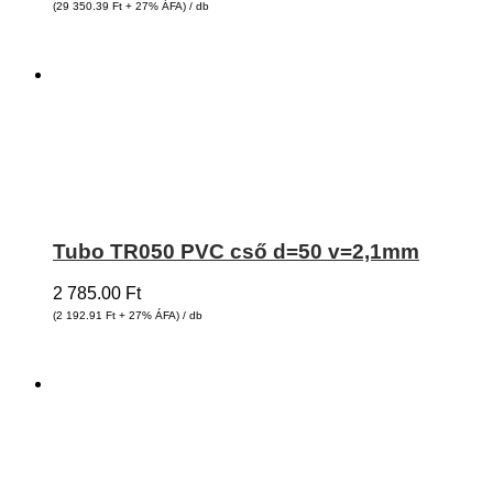
(29 350.39
Ft
+ 27% ÁFA) / db
Tubo TR050 PVC cső d=50 v=2,1mm
2 785.00
Ft
(2 192.91
Ft
+ 27% ÁFA) / db