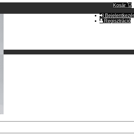
Kosár
Bejelentkezé
Regisztráció