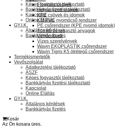
Képes fogyasztói tájékoztató
Flexibilis csövek
Bankkártyás fizetési tájékoztató
Horganyzott idomok
Kapcsolat
KPE csövek és idomok
Online Elállás
KM PVC nyomócső rendszer
GY.I.K.
PE csőrendszer (KPE nyomó idomok)
Általános kérdések
Tömítő és ragasztó anyagok
Bankkártyás fizetés
Védőcsövek
Vizes szerelvények
Wavin EKOPLASTIK csőrendszer
Wavin Tigris K5 ötrétegű csőrendszer
Termékismertetők
Vevőszolgálat
Adatkezelési tájékoztató
ÁSZF
Képes fogyasztói tájékoztató
Bankkártyás fizetési tájékoztató
Kapcsolat
Online Elállás
GY.I.K.
Általános kérdések
Bankkártyás fizetés
Kosár
Az Ön kosara üres.