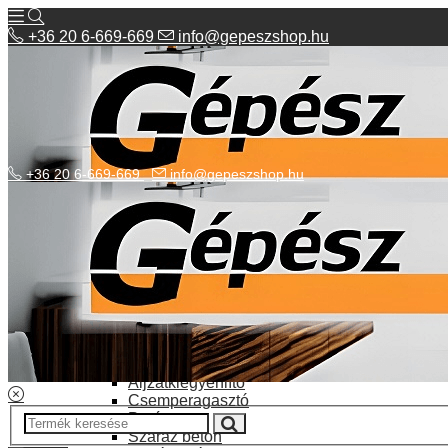
+36 20 6-669-669
info@gepeszshop.hu
+36 20 6-669-669
info@gepeszshop.hu
Kategóriák menü
Bolhapiac
Burkolatok
Elektromos fűtés
Építkezés, fejújítás
Alapozó festék
Aljzatkiegyenlítő
Csemperagasztó
Poráru
Száraz beton