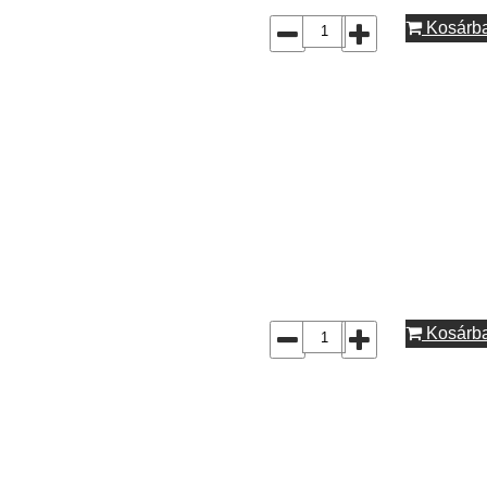
Kosárb
Kosárb