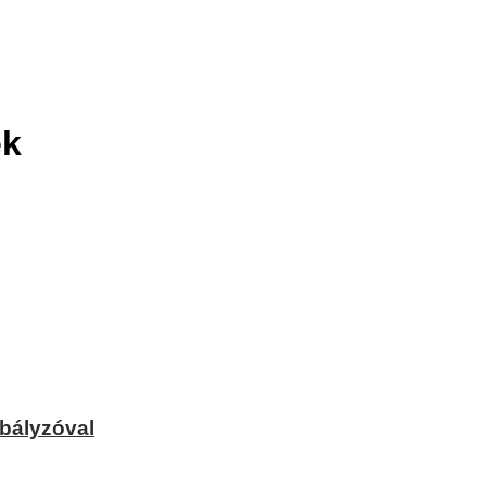
ek
bályzóval