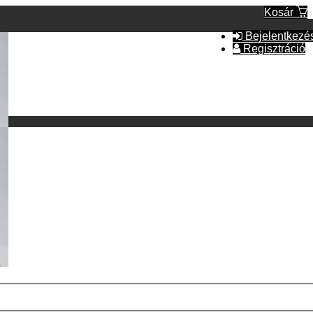
Kosár
Bejelentkezé
Regisztráció