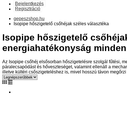
Bejelentkezés
Regisztráció
gepeszshop.hu
Isopipe hőszigetelő csőhéjak széles választéka
Isopipe hőszigetelő csőhéja
energiahatékonyság minden
Az Isopipe csőhéj elsősorban hőszigetelésre szolgál fűtési, 
páralecsapódást és hőveszteséget, valamint ellenáll a mecha
illetve kültéri csőszigeteléshez is, mivel hosszú távon megőr