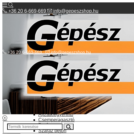
+36 20 6-669-669
info@gepeszshop.hu
+36 20 6-669-669
info@gepeszshop.hu
Kategóriák menü
Bolhapiac
Burkolatok
Elektromos fűtés
Építkezés, fejújítás
Alapozó festék
Aljzatkiegyenlítő
Csemperagasztó
Poráru
Száraz beton