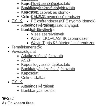
Képes fogyasztói tájékoztató
Flexibilis csövek
Bankkártyás fizetési tájékoztató
Horganyzott idomok
Kapcsolat
KPE csövek és idomok
Online Elállás
KM PVC nyomócső rendszer
GY.I.K.
PE csőrendszer (KPE nyomó idomok)
Általános kérdések
Tömítő és ragasztó anyagok
Bankkártyás fizetés
Védőcsövek
Vizes szerelvények
Wavin EKOPLASTIK csőrendszer
Wavin Tigris K5 ötrétegű csőrendszer
Termékismertetők
Vevőszolgálat
Adatkezelési tájékoztató
ÁSZF
Képes fogyasztói tájékoztató
Bankkártyás fizetési tájékoztató
Kapcsolat
Online Elállás
GY.I.K.
Általános kérdések
Bankkártyás fizetés
Kosár
Az Ön kosara üres.