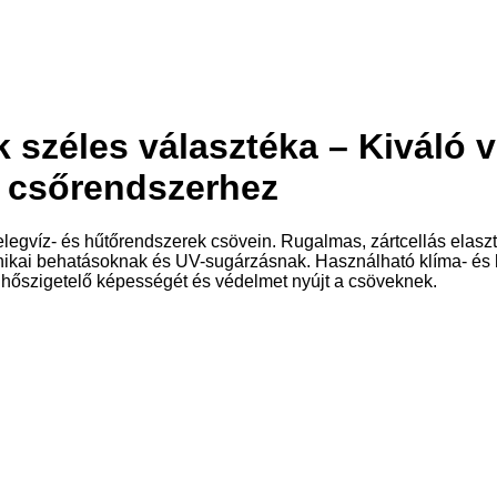
k széles választéka – Kiváló 
 csőrendszerhez
melegvíz- és hűtőrendszerek csövein. Rugalmas, zártcellás elas
nikai behatásoknak és UV-sugárzásnak. Használható klíma- és 
zi hőszigetelő képességét és védelmet nyújt a csöveknek.