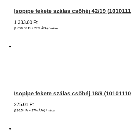
Isopipe fekete szálas csőhéj 42/19 (101011
1 333.60
Ft
(1 050.08
Ft
+ 27% ÁFA) / méter
Isopipe fekete szálas csőhéj 18/9 (1010111
275.01
Ft
(216.54
Ft
+ 27% ÁFA) / méter