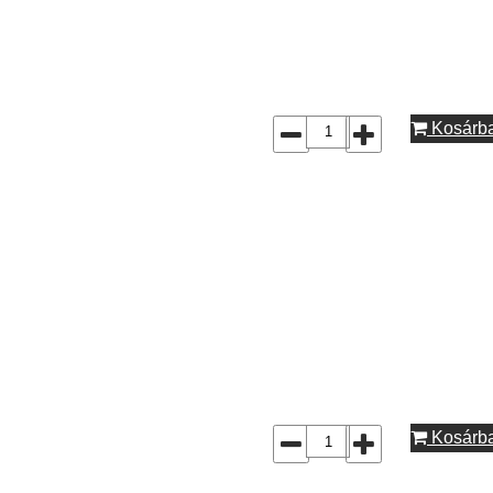
Kosárb
Kosárb