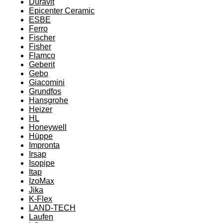
Duravit
Epicenter Ceramic
ESBE
Ferro
Fischer
Fisher
Flamco
Geberit
Gebo
Giacomini
Grundfos
Hansgrohe
Heizer
HL
Honeywell
Hüppe
Impronta
Irsap
Isopipe
Itap
IzoMax
Jika
K-Flex
LAND-TECH
Laufen