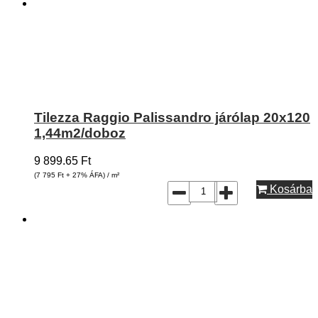
Tilezza Raggio Palissandro járólap 20x120
1,44m2/doboz
9 899.65
Ft
(7 795
Ft
+ 27% ÁFA) / m²
Kosárba