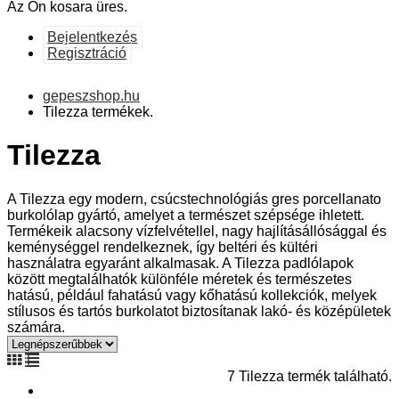
Az Ön kosara üres.
Bejelentkezés
Regisztráció
gepeszshop.hu
Tilezza termékek.
Tilezza
A Tilezza egy modern, csúcstechnológiás gres porcellanato
burkolólap gyártó, amelyet a természet szépsége ihletett.
Termékeik alacsony vízfelvétellel, nagy hajlításállósággal és
keménységgel rendelkeznek, így beltéri és kültéri
használatra egyaránt alkalmasak. A Tilezza padlólapok
között megtalálhatók különféle méretek és természetes
hatású, például fahatású vagy kőhatású kollekciók, melyek
stílusos és tartós burkolatot biztosítanak lakó- és középületek
számára.
7 Tilezza termék található.