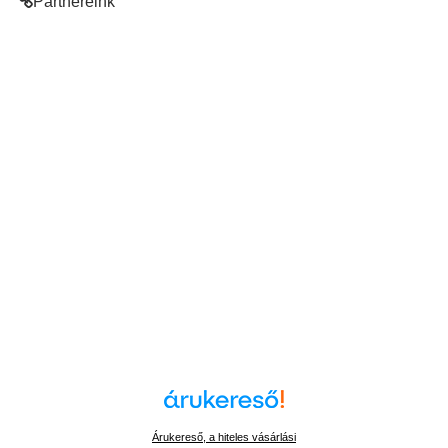
Partnereink
Árukereső, a hiteles vásárlási