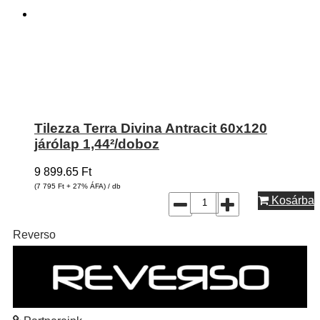
Tilezza Terra Divina Antracit 60x120
járólap 1,44²/doboz
9 899.65
Ft
(7 795
Ft
+ 27% ÁFA) / db
Kosárba
Reverso