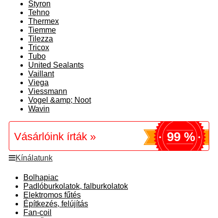
Styron
Tehno
Thermex
Tiemme
Tilezza
Tricox
Tubo
United Sealants
Vaillant
Viega
Viessmann
Vogel &amp; Noot
Wavin
99 %
Vásárlóink írták »
Kínálatunk
Bolhapiac
Padlóburkolatok, falburkolatok
Elektromos fűtés
Építkezés, felújítás
Fan-coil