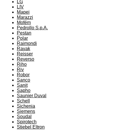
LG
LIV
Mapei
Marazzi
Mofém
Pedrollo S.p.A.
Pestan
Polar
Raimondi
Ravak
Reisser
Reverso
Riho
Riv
Robor
Sanco
Sanit
Sapho
Saunier Duval
Schell
Sichenia
Siemens
Soudal
Spirotech
Stiebel Eltron