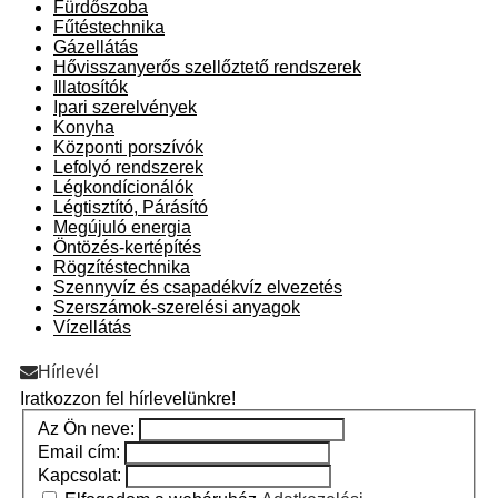
Fürdőszoba
Fűtéstechnika
Gázellátás
Hővisszanyerős szellőztető rendszerek
Illatosítók
Ipari szerelvények
Konyha
Központi porszívók
Lefolyó rendszerek
Légkondícionálók
Légtisztító, Párásító
Megújuló energia
Öntözés-kertépítés
Rögzítéstechnika
Szennyvíz és csapadékvíz elvezetés
Szerszámok-szerelési anyagok
Vízellátás
Hírlevél
Iratkozzon fel hírlevelünkre!
Az Ön neve:
Email cím:
Kapcsolat: