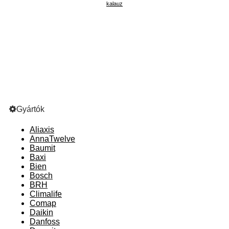
kalauz
Gyártók
Aliaxis
AnnaTwelve
Baumit
Baxi
Bien
Bosch
BRH
Climalife
Comap
Daikin
Danfoss