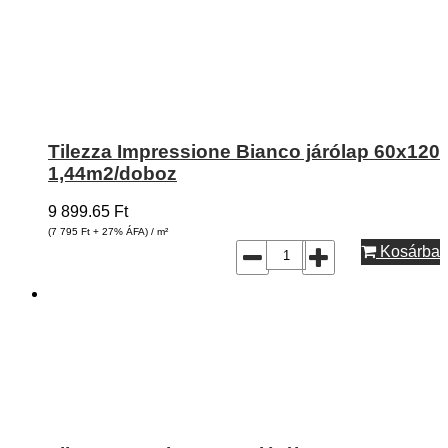
Tilezza Impressione Bianco járólap 60x120
1,44m2/doboz
9 899.65
Ft
(7 795
Ft
+ 27% ÁFA) / m²
Kosárba