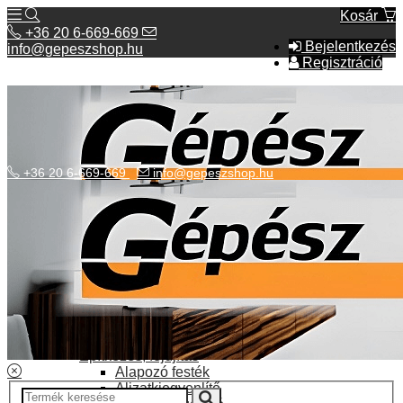
Kosár
+36 20 6-669-669
Bejelentkezés
info@gepeszshop.hu
Regisztráció
+36 20 6-669-669
info@gepeszshop.hu
Kategóriák menü
Bolhapiac
Burkolatok
Elektromos fűtés
Építkezés, fejújítás
Alapozó festék
Aljzatkiegyenlítő