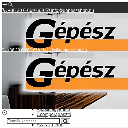
+36 20 6-669-669
info@gepeszshop.hu
+36 20 6-669-669
info@gepeszshop.hu
Kategóriák menü
Bolhapiac
Burkolatok
Elektromos fűtés
Építkezés, fejújítás
Alapozó festék
Aljzatkiegyenlítő
Csemperagasztó
Poráru
Száraz beton