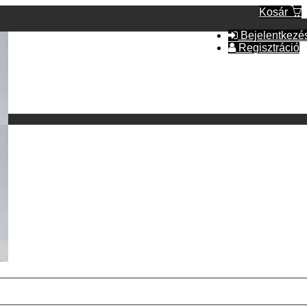
Kosár
Bejelentkezé
Regisztráció