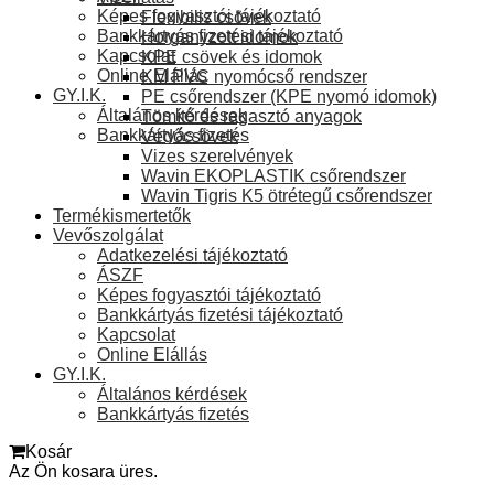
Képes fogyasztói tájékoztató
Flexibilis csövek
Bankkártyás fizetési tájékoztató
Horganyzott idomok
Kapcsolat
KPE csövek és idomok
Online Elállás
KM PVC nyomócső rendszer
GY.I.K.
PE csőrendszer (KPE nyomó idomok)
Általános kérdések
Tömítő és ragasztó anyagok
Bankkártyás fizetés
Védőcsövek
Vizes szerelvények
Wavin EKOPLASTIK csőrendszer
Wavin Tigris K5 ötrétegű csőrendszer
Termékismertetők
Vevőszolgálat
Adatkezelési tájékoztató
ÁSZF
Képes fogyasztói tájékoztató
Bankkártyás fizetési tájékoztató
Kapcsolat
Online Elállás
GY.I.K.
Általános kérdések
Bankkártyás fizetés
Kosár
Az Ön kosara üres.