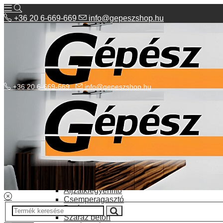
+36 20 6-669-669
info@gepeszshop.hu
+36 20 6-669-669
info@gepeszshop.hu
Kategóriák menü
Bolhapiac
Burkolatok
Elektromos fűtés
Építkezés, fejújítás
Alapozó festék
Aljzatkiegyenlítő
Csemperagasztó
Poráru
Száraz beton