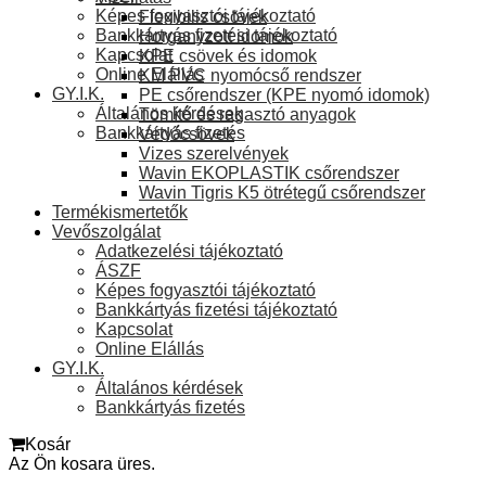
Képes fogyasztói tájékoztató
Flexibilis csövek
Bankkártyás fizetési tájékoztató
Horganyzott idomok
Kapcsolat
KPE csövek és idomok
Online Elállás
KM PVC nyomócső rendszer
GY.I.K.
PE csőrendszer (KPE nyomó idomok)
Általános kérdések
Tömítő és ragasztó anyagok
Bankkártyás fizetés
Védőcsövek
Vizes szerelvények
Wavin EKOPLASTIK csőrendszer
Wavin Tigris K5 ötrétegű csőrendszer
Termékismertetők
Vevőszolgálat
Adatkezelési tájékoztató
ÁSZF
Képes fogyasztói tájékoztató
Bankkártyás fizetési tájékoztató
Kapcsolat
Online Elállás
GY.I.K.
Általános kérdések
Bankkártyás fizetés
Kosár
Az Ön kosara üres.