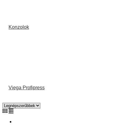
Konzolok
Viega Profipress