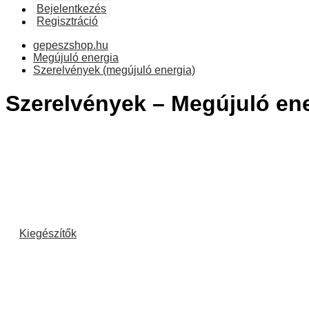
Bejelentkezés
Regisztráció
gepeszshop.hu
Megújuló energia
Szerelvények (megújuló energia)
Szerelvények – Megújuló en
Kiegészítők