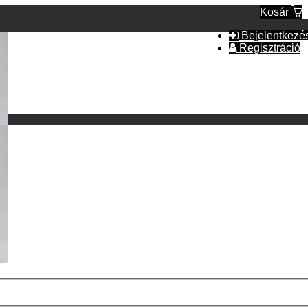
Kosár
Bejelentkezé
Regisztráció