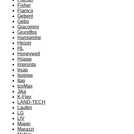
Fisher
Flamco
Geberit
Gebo
Giacomini
Grundfos
Hansgrohe
Heizer
HL
Honeywell
Hüppe
Impronta
Irsap
Isopipe
Itap
IzoMax
Jika
K-Flex
LAND-TECH
Laufen
LG
LIV
Mapei
Marazzi