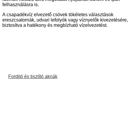
felhasználásra is.
A csapadékvíz elvezető csövek tökéletes választások
ereszcsatornák, udvari lefolyók vagy víznyelők kivezetésére,
biztosítva a hatékony és megbízható vízelvezetést.
Forditó és tisztító aknák