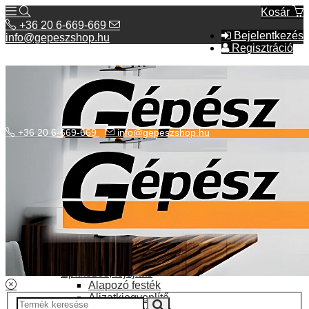
Kosár
+36 20 6-669-669
Bejelentkezés
info@gepeszshop.hu
Regisztráció
+36 20 6-669-669
info@gepeszshop.hu
Kategóriák menü
Bolhapiac
Burkolatok
Elektromos fűtés
Építkezés, fejújítás
Alapozó festék
Aljzatkiegyenlítő