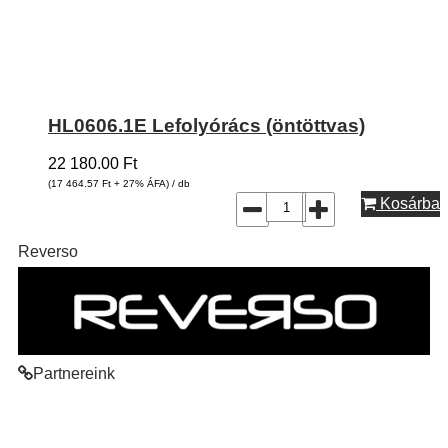
HL0606.1E Lefolyórács (öntöttvas)
22 180.00
Ft
(17 464.57
Ft
+ 27% ÁFA) / db
Kosárba
Reverso
Partnereink