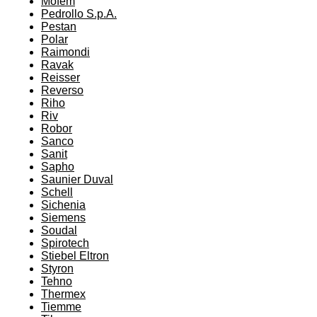
Mofém
Pedrollo S.p.A.
Pestan
Polar
Raimondi
Ravak
Reisser
Reverso
Riho
Riv
Robor
Sanco
Sanit
Sapho
Saunier Duval
Schell
Sichenia
Siemens
Soudal
Spirotech
Stiebel Eltron
Styron
Tehno
Thermex
Tiemme