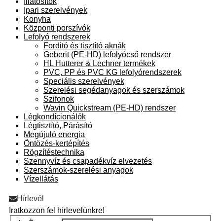
Illatosítók
Ipari szerelvények
Konyha
Központi porszívók
Lefolyó rendszerek
Forditó és tisztító aknák
Geberit (PE-HD) lefolyócső rendszer
HL Hutterer & Lechner termékek
PVC, PP és PVC KG lefolyórendszerek
Speciális szerelvények
Szerelési segédanyagok és szerszámok
Szifonok
Wavin Quickstream (PE-HD) rendszer
Légkondícionálók
Légtisztító, Párásító
Megújuló energia
Öntözés-kertépítés
Rögzítéstechnika
Szennyvíz és csapadékvíz elvezetés
Szerszámok-szerelési anyagok
Vízellátás
Hírlevél
Iratkozzon fel hírlevelünkre!