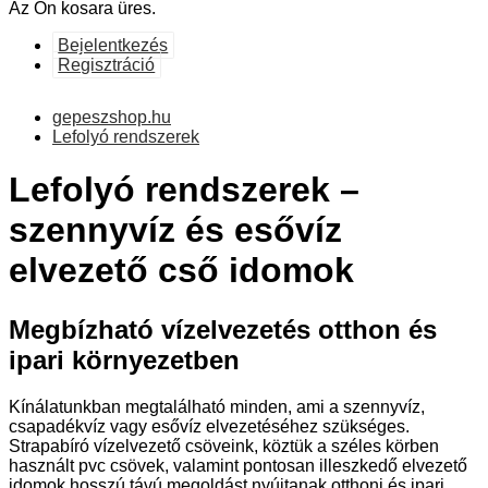
Az Ön kosara üres.
Bejelentkezés
Regisztráció
gepeszshop.hu
Lefolyó rendszerek
Lefolyó rendszerek –
szennyvíz és esővíz
elvezető cső idomok
Megbízható vízelvezetés otthon és
ipari környezetben
Kínálatunkban megtalálható minden, ami a szennyvíz,
csapadékvíz vagy esővíz elvezetéséhez szükséges.
Strapabíró vízelvezető csöveink, köztük a széles körben
használt pvc csövek, valamint pontosan illeszkedő elvezető
idomok hosszú távú megoldást nyújtanak otthoni és ipari