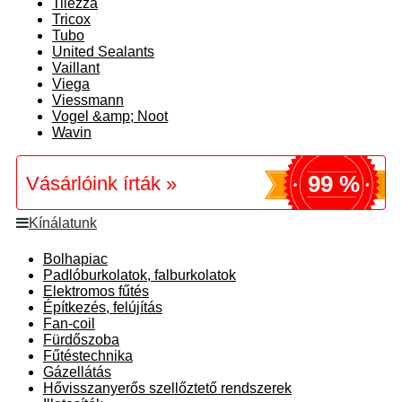
Tilezza
Tricox
Tubo
United Sealants
Vaillant
Viega
Viessmann
Vogel &amp; Noot
Wavin
99 %
Vásárlóink írták »
Kínálatunk
Bolhapiac
Padlóburkolatok, falburkolatok
Elektromos fűtés
Építkezés, felújítás
Fan-coil
Fürdőszoba
Fűtéstechnika
Gázellátás
Hővisszanyerős szellőztető rendszerek