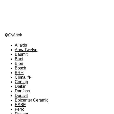
Gyártók
Aliaxis
AnnaTwelve
Baumit
Baxi
Bien
Bosch
BRH
Climalife
Comap
Daikin
Danfoss
Duravit
Epicenter Ceramic
ESBE
Ferro
Fischer