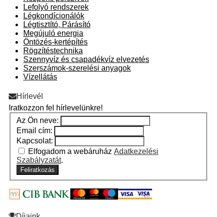
Lefolyó rendszerek
Légkondícionálók
Légtisztító, Párásító
Megújuló energia
Öntözés-kertépítés
Rögzítéstechnika
Szennyvíz és csapadékvíz elvezetés
Szerszámok-szerelési anyagok
Vízellátás
Hírlevél
Iratkozzon fel hírlevelünkre!
Az Ön neve:
Email cím:
Kapcsolat:
Elfogadom a webáruház
Adatkezelési
Szabályzatát
.
Feliratkozás
Díjaink