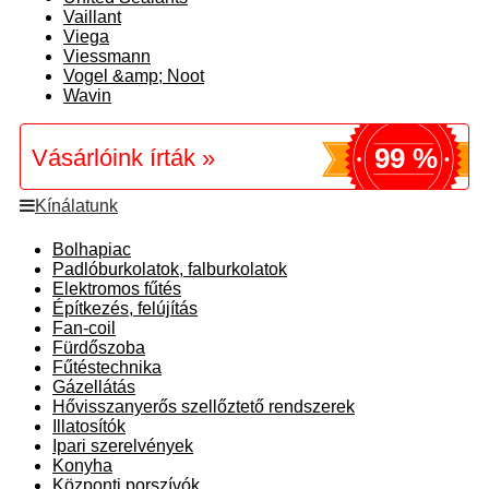
Vaillant
Viega
Viessmann
Vogel &amp; Noot
Wavin
99 %
Vásárlóink írták »
Kínálatunk
Bolhapiac
Padlóburkolatok, falburkolatok
Elektromos fűtés
Építkezés, felújítás
Fan-coil
Fürdőszoba
Fűtéstechnika
Gázellátás
Hővisszanyerős szellőztető rendszerek
Illatosítók
Ipari szerelvények
Konyha
Központi porszívók