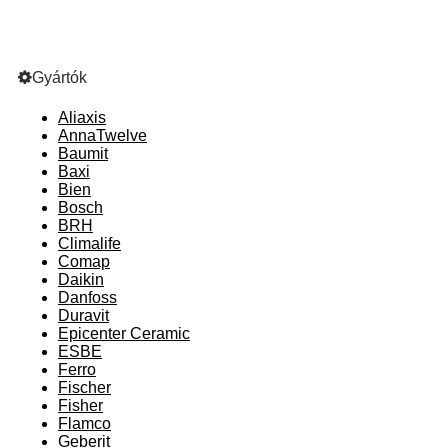
Gyártók
Aliaxis
AnnaTwelve
Baumit
Baxi
Bien
Bosch
BRH
Climalife
Comap
Daikin
Danfoss
Duravit
Epicenter Ceramic
ESBE
Ferro
Fischer
Fisher
Flamco
Geberit