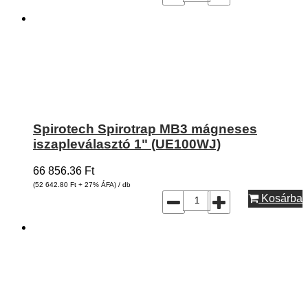
Spirotech Spirotrap MB3 mágneses
iszapleválasztó 1" (UE100WJ)
66 856.36
Ft
(52 642.80
Ft
+ 27% ÁFA) / db
Kosárba