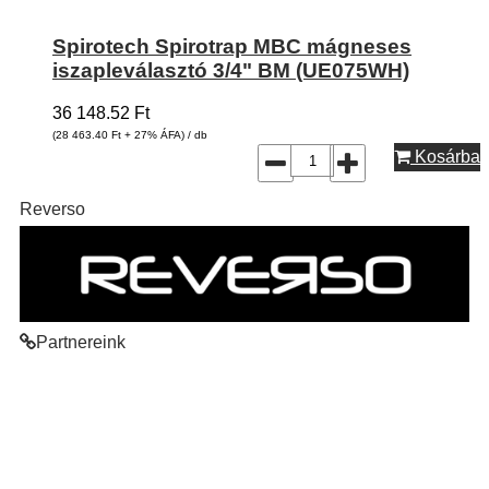
Spirotech Spirotrap MBC mágneses
iszapleválasztó 3/4" BM (UE075WH)
36 148.52
Ft
(28 463.40
Ft
+ 27% ÁFA) / db
Kosárba
Reverso
Partnereink