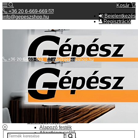
Kosár
+36 20 6-669-669
Bejelentkezés
info@gepeszshop.hu
Regisztráció
+36 20 6-669-669
info@gepeszshop.hu
Kategóriák menü
Bolhapiac
Burkolatok
Elektromos fűtés
Építkezés, fejújítás
Alapozó festék
Aljzatkiegyenlítő