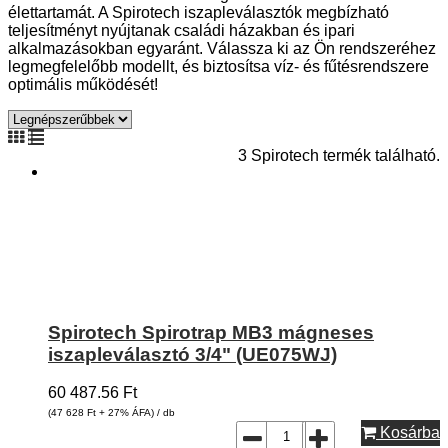
élettartamát. A Spirotech iszapleválasztók megbízható
teljesítményt nyújtanak családi házakban és ipari
alkalmazásokban egyaránt. Válassza ki az Ön rendszeréhez
legmegfelelőbb modellt, és biztosítsa víz- és fűtésrendszere
optimális működését!
3 Spirotech termék található.
Spirotech Spirotrap MB3 mágneses
iszapleválasztó 3/4" (UE075WJ)
60 487.56
Ft
(47 628
Ft
+ 27% ÁFA) / db
Kosárba