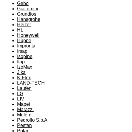
Gebo
Giacomini
Grundfos
Hansgrohe
Heizer
HL
Honeywell
Hüppe
Impronta
Irsap
Isopipe
Itap
IzoMax
Jika
K-Flex
LAND-TECH
Laufen
LG
LIV
Mapei
Marazzi
Mofém
Pedrollo S.p.A.
Pestan
Polar