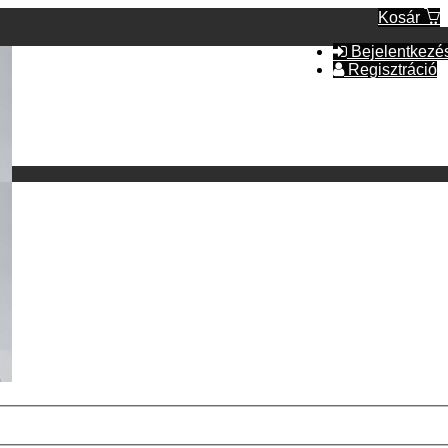
Kosár
Bejelentkezé
Regisztráció