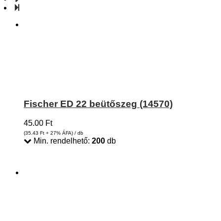
Fischer ED 22 beütőszeg (14570)
45.00
Ft
(35.43
Ft
+ 27% ÁFA) / db
Min. rendelhető:
200
db