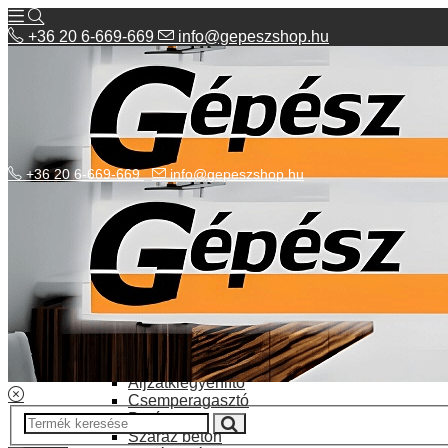
+36 20 6-669-669
info@gepeszshop.hu
+36 20 6-669-669
info@gepeszshop.hu
Kategóriák menü
Bolhapiac
Burkolatok
Elektromos fűtés
Építkezés, fejújítás
Alapozó festék
Aljzatkiegyenlítő
Csemperagasztó
Poráru
Száraz beton