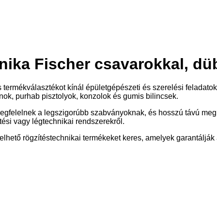
nika Fischer csavarokkal, dü
termékválasztékot kínál épületgépészeti és szerelési feladatokh
nok, purhab pisztolyok, konzolok és gumis bilincsek.
egfelelnek a legszigorúbb szabványoknak, és hosszú távú meg
űtési vagy légtechnikai rendszerekről.
ezelhető rögzítéstechnikai termékeket keres, amelyek garantáljá