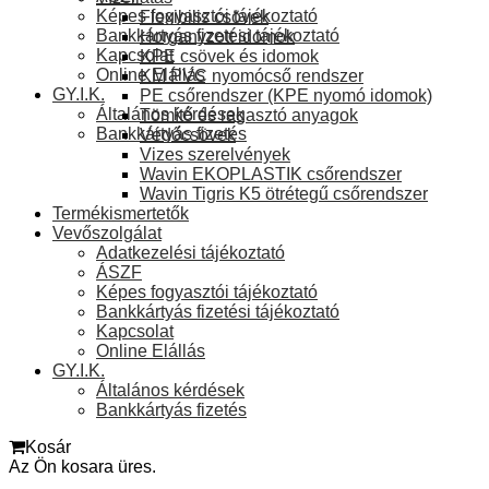
Képes fogyasztói tájékoztató
Flexibilis csövek
Bankkártyás fizetési tájékoztató
Horganyzott idomok
Kapcsolat
KPE csövek és idomok
Online Elállás
KM PVC nyomócső rendszer
GY.I.K.
PE csőrendszer (KPE nyomó idomok)
Általános kérdések
Tömítő és ragasztó anyagok
Bankkártyás fizetés
Védőcsövek
Vizes szerelvények
Wavin EKOPLASTIK csőrendszer
Wavin Tigris K5 ötrétegű csőrendszer
Termékismertetők
Vevőszolgálat
Adatkezelési tájékoztató
ÁSZF
Képes fogyasztói tájékoztató
Bankkártyás fizetési tájékoztató
Kapcsolat
Online Elállás
GY.I.K.
Általános kérdések
Bankkártyás fizetés
Kosár
Az Ön kosara üres.