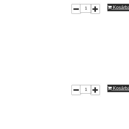
Kosárb
Kosárb