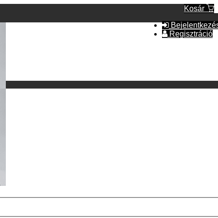
Kosár
Bejelentkezé
Regisztráció