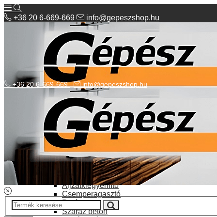
+36 20 6-669-669
info@gepeszshop.hu
+36 20 6-669-669
info@gepeszshop.hu
Kategóriák menü
Bolhapiac
Burkolatok
Elektromos fűtés
Építkezés, fejújítás
Alapozó festék
Aljzatkiegyenlítő
Csemperagasztó
Poráru
Száraz beton