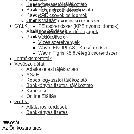
Képes fogyasztói tájékoztató
Flexibilis csövek
Bankkártyás fizetési tájékoztató
Horganyzott idomok
Kapcsolat
KPE csövek és idomok
Online Elállás
KM PVC nyomócső rendszer
GY.I.K.
PE csőrendszer (KPE nyomó idomok)
Általános kérdések
Tömítő és ragasztó anyagok
Bankkártyás fizetés
Védőcsövek
Vizes szerelvények
Wavin EKOPLASTIK csőrendszer
Wavin Tigris K5 ötrétegű csőrendszer
Termékismertetők
Vevőszolgálat
Adatkezelési tájékoztató
ÁSZF
Képes fogyasztói tájékoztató
Bankkártyás fizetési tájékoztató
Kapcsolat
Online Elállás
GY.I.K.
Általános kérdések
Bankkártyás fizetés
Kosár
Az Ön kosara üres.