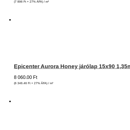
(7 896
Ft
+ 27% ÁFA) / m²
Epicenter Aurora Honey járólap 15x90 1,3
8 060.00
Ft
(6 346.46
Ft
+ 27% ÁFA) / m²