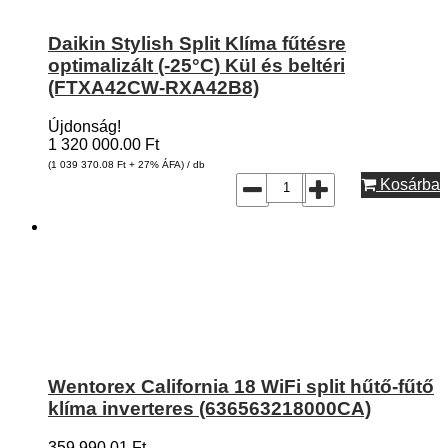
Daikin Stylish Split Klíma fűtésre
optimalizált (-25°C) Kül és beltéri
(FTXA42CW-RXA42B8)
Újdonság!
1 320 000.00
Ft
(1 039 370.08
Ft
+ 27% ÁFA) / db
Kosárba
Wentorex California 18 WiFi split hűtő-fűtő
klíma inverteres (636563218000CA)
359 990.01
Ft