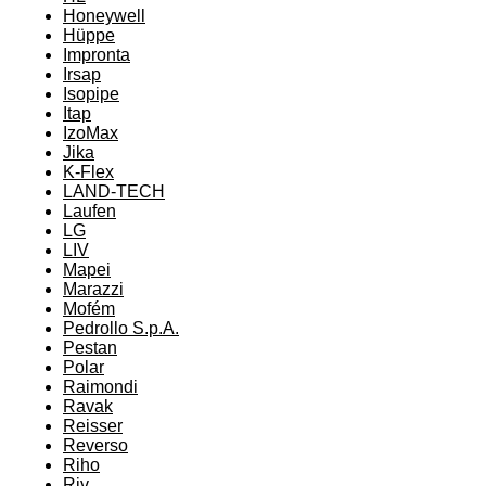
Honeywell
Hüppe
Impronta
Irsap
Isopipe
Itap
IzoMax
Jika
K-Flex
LAND-TECH
Laufen
LG
LIV
Mapei
Marazzi
Mofém
Pedrollo S.p.A.
Pestan
Polar
Raimondi
Ravak
Reisser
Reverso
Riho
Riv