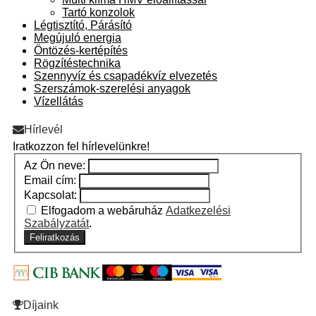
Tartó konzolok
Légtisztító, Párásító
Megújuló energia
Öntözés-kertépítés
Rögzítéstechnika
Szennyvíz és csapadékvíz elvezetés
Szerszámok-szerelési anyagok
Vízellátás
Hírlevél
Iratkozzon fel hírlevelünkre!
Az Ön neve:
Email cím:
Kapcsolat:
Elfogadom a webáruház
Adatkezelési
Szabályzatát
.
Feliratkozás
Díjaink