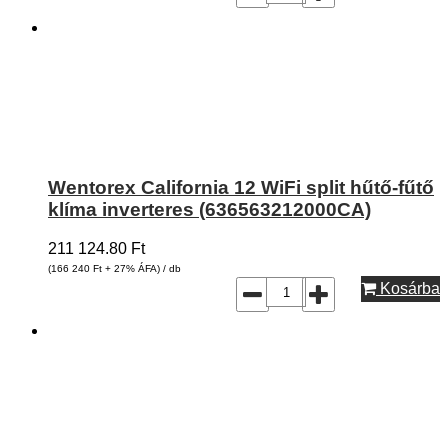
Wentorex California 12 WiFi split hűtő-fűtő
klíma inverteres (636563212000CA)
211 124.80
Ft
(166 240
Ft
+ 27% ÁFA) / db
Kosárba