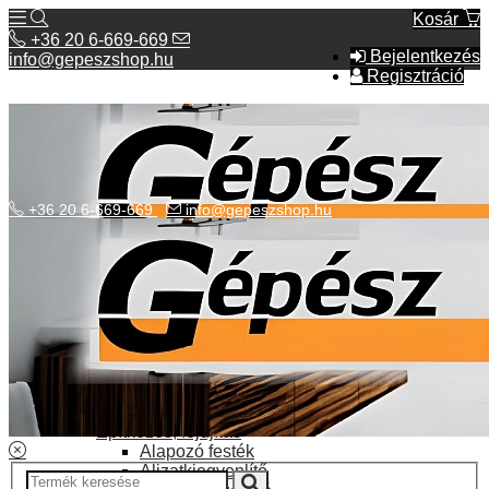
Kosár
+36 20 6-669-669
Bejelentkezés
info@gepeszshop.hu
Regisztráció
+36 20 6-669-669
info@gepeszshop.hu
Kategóriák menü
Bolhapiac
Burkolatok
Elektromos fűtés
Építkezés, fejújítás
Alapozó festék
Aljzatkiegyenlítő