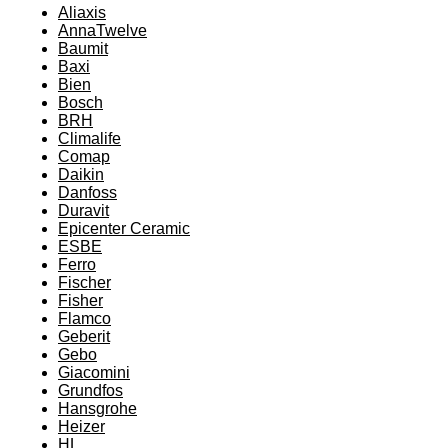
Aliaxis
AnnaTwelve
Baumit
Baxi
Bien
Bosch
BRH
Climalife
Comap
Daikin
Danfoss
Duravit
Epicenter Ceramic
ESBE
Ferro
Fischer
Fisher
Flamco
Geberit
Gebo
Giacomini
Grundfos
Hansgrohe
Heizer
HL