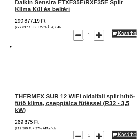
Daikin Sensira FTXF35E/RXF35E Split
Klíma Kül és beltéri
290 877.19
Ft
(229 037.16
Ft
+ 27% ÁFA) / db
Kosárba
THERMEX SUR 12 WiFi oldalfali split hűtő-
fűtő klíma, csepptálca fűtéssel (R32 - 3,5
kW)
269 875
Ft
(212 500
Ft
+ 27% ÁFA) / db
Kosárba