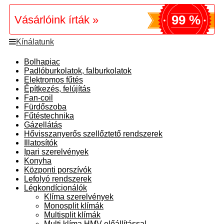
99 %
Vásárlóink írták »
Kínálatunk
Bolhapiac
Padlóburkolatok, falburkolatok
Elektromos fűtés
Építkezés, felújítás
Fan-coil
Fürdőszoba
Fűtéstechnika
Gázellátás
Hővisszanyerős szellőztető rendszerek
Illatosítók
Ipari szerelvények
Konyha
Központi porszívók
Lefolyó rendszerek
Légkondícionálók
Klíma szerelvények
Monosplit klímák
Multisplit klímák
Multi klíma HMV előállítással