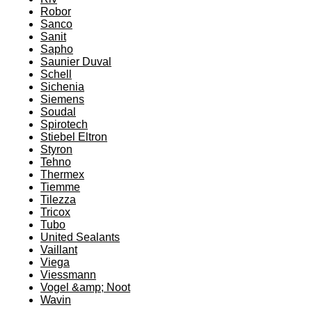
Robor
Sanco
Sanit
Sapho
Saunier Duval
Schell
Sichenia
Siemens
Soudal
Spirotech
Stiebel Eltron
Styron
Tehno
Thermex
Tiemme
Tilezza
Tricox
Tubo
United Sealants
Vaillant
Viega
Viessmann
Vogel &amp; Noot
Wavin