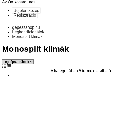
Az Ön kosara üres.
Bejelentkezés
Regisztráció
gepeszshop.hu
Légkondícionálók
Monosplit klímák
Monosplit klímák
A kategóriában 5 termék található.