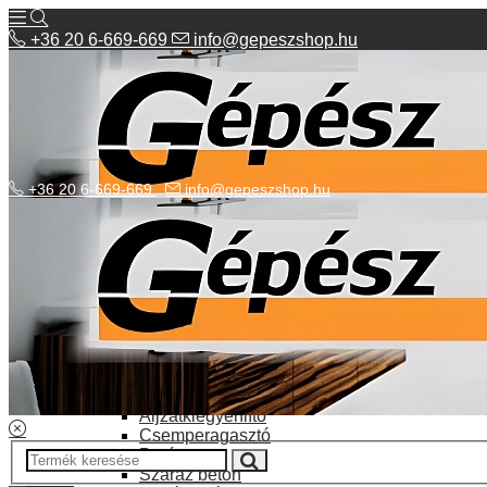
+36 20 6-669-669
info@gepeszshop.hu
+36 20 6-669-669
info@gepeszshop.hu
Kategóriák menü
Bolhapiac
Burkolatok
Elektromos fűtés
Építkezés, fejújítás
Alapozó festék
Aljzatkiegyenlítő
Csemperagasztó
Poráru
Száraz beton