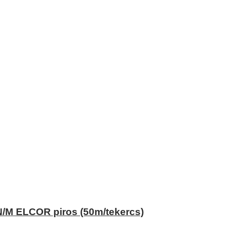
/M ELCOR piros (50m/tekercs)