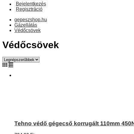
Bejelentkezés
Regisztráció
gepeszshop.hu
Gázellátás
Védőcsövek
Védőcsövek
Tehno védő gégecső korrugált 110mm 450N