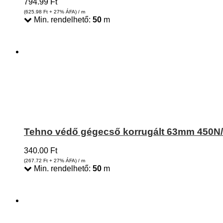
794.99
Ft
(625.98
Ft
+ 27% ÁFA) / m
Min. rendelhető:
50
m
Tehno védő gégecső korrugált 63mm 450N/
340.00
Ft
(267.72
Ft
+ 27% ÁFA) / m
Min. rendelhető:
50
m