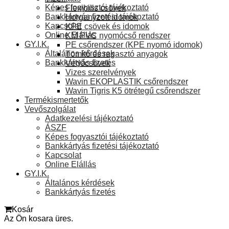
Képes fogyasztói tájékoztató
Flexibilis csövek
Bankkártyás fizetési tájékoztató
Horganyzott idomok
Kapcsolat
KPE csövek és idomok
Online Elállás
KM PVC nyomócső rendszer
GY.I.K.
PE csőrendszer (KPE nyomó idomok)
Általános kérdések
Tömítő és ragasztó anyagok
Bankkártyás fizetés
Védőcsövek
Vizes szerelvények
Wavin EKOPLASTIK csőrendszer
Wavin Tigris K5 ötrétegű csőrendszer
Termékismertetők
Vevőszolgálat
Adatkezelési tájékoztató
ÁSZF
Képes fogyasztói tájékoztató
Bankkártyás fizetési tájékoztató
Kapcsolat
Online Elállás
GY.I.K.
Általános kérdések
Bankkártyás fizetés
Kosár
Az Ön kosara üres.