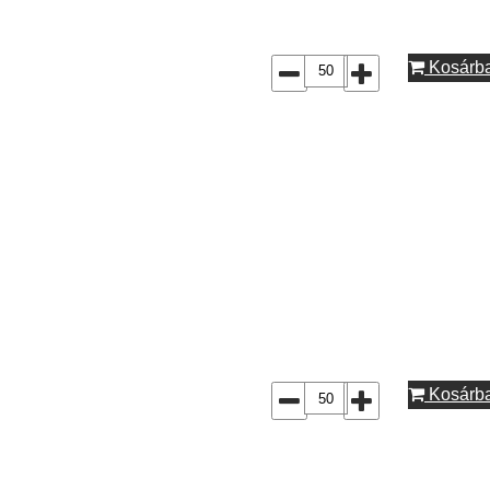
Kosárb
Kosárb