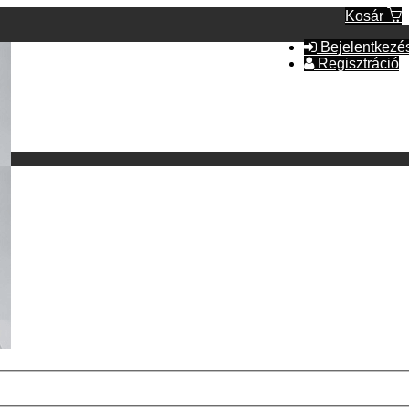
Kosár
Bejelentkezé
Regisztráció