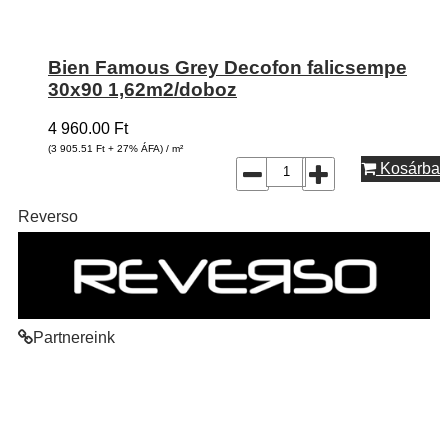
Bien Famous Grey Decofon falicsempe
30x90 1,62m2/doboz
4 960.00
Ft
(3 905.51
Ft
+ 27% ÁFA) / m²
Kosárba
Reverso
Partnereink