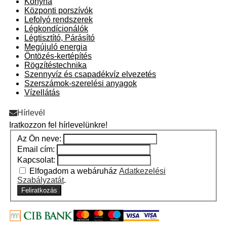
Konyha
Központi porszívók
Lefolyó rendszerek
Légkondícionálók
Légtisztító, Párásító
Megújuló energia
Öntözés-kertépítés
Rögzítéstechnika
Szennyvíz és csapadékvíz elvezetés
Szerszámok-szerelési anyagok
Vízellátás
Hírlevél
Iratkozzon fel hírlevelünkre!
Az Ön neve:
Email cím:
Kapcsolat:
Elfogadom a webáruház
Adatkezelési
Szabályzatát
.
Feliratkozás