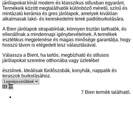
járólapokat kínál modern és klasszikus stílusban egyaránt.
Termékeik között megtalálhatók különböző méretű, színű és
mintázatú kerámia és gres járólapok, amelyek kiválóan
alkalmasak lakó- és kereskedelmi terek padlóburkolására.
A Bien járólapok strapabíróak, könnyen tisztán tarthatók, és
ellenállnak a mindennapi igénybevételnek. A termékek
esztétikus megjelenése és magas minősége garantálja, hogy
hosszú távon is elégedett lesz választásával.
Válassza a Bient, ha tartós, megbízható és stílusos
járólapokat szeretne otthonába vagy üzletébe!
észülnek. Ideálisak fürdőszobák, konyhák, nappalik és
teraszok burkolásához.
7 Bien termék található.