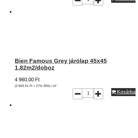
Bien Famous Grey járólap 45x45
1,82m2/doboz
4 960.00
Ft
(3 905.51
Ft
+ 27% ÁFA) / m²
Kosárba