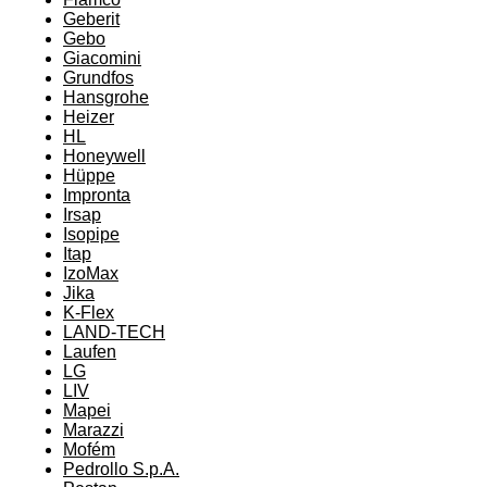
Geberit
Gebo
Giacomini
Grundfos
Hansgrohe
Heizer
HL
Honeywell
Hüppe
Impronta
Irsap
Isopipe
Itap
IzoMax
Jika
K-Flex
LAND-TECH
Laufen
LG
LIV
Mapei
Marazzi
Mofém
Pedrollo S.p.A.