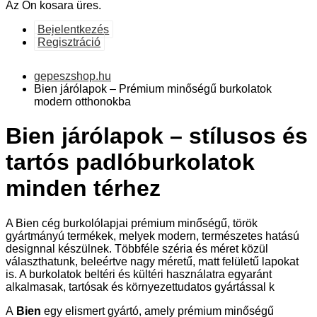
Az Ön kosara üres.
Bejelentkezés
Regisztráció
gepeszshop.hu
Bien járólapok – Prémium minőségű burkolatok
modern otthonokba
Bien járólapok – stílusos és
tartós padlóburkolatok
minden térhez
A Bien cég burkolólapjai prémium minőségű, török
gyártmányú termékek, melyek modern, természetes hatású
designnal készülnek. Többféle széria és méret közül
választhatunk, beleértve nagy méretű, matt felületű lapokat
is. A burkolatok beltéri és kültéri használatra egyaránt
alkalmasak, tartósak és környezettudatos gyártással k
A
Bien
egy elismert gyártó, amely prémium minőségű