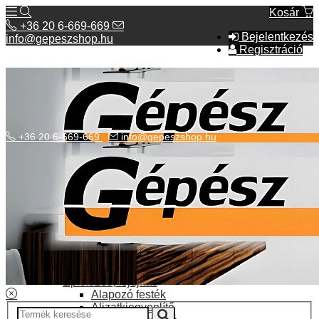
Kosár
+36 20 6-669-669
Bejelentkezés
info@gepeszshop.hu
Regisztráció
+36 20 6-669-669
info@gepeszshop.hu
Kategóriák menü
Bolhapiac
Burkolatok
Elektromos fűtés
Építkezés, fejújítás
Alapozó festék
Aljzatkiegyenlítő