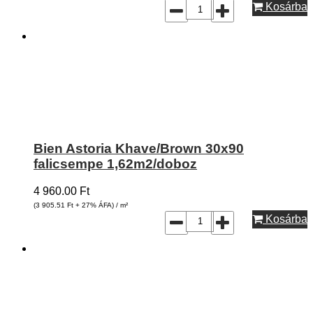
Kosárba
Bien Astoria Khave/Brown 30x90
falicsempe 1,62m2/doboz
4 960.00
Ft
(3 905.51
Ft
+ 27% ÁFA) / m²
Kosárba