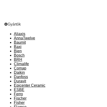
Gyártók
Aliaxis
AnnaTwelve
Baumit
Baxi
Bien
Bosch
BRH
Climalife
Comap
Daikin
Danfoss
Duravit
Epicenter Ceramic
ESBE
Ferro
Fischer
Fisher
Flamco