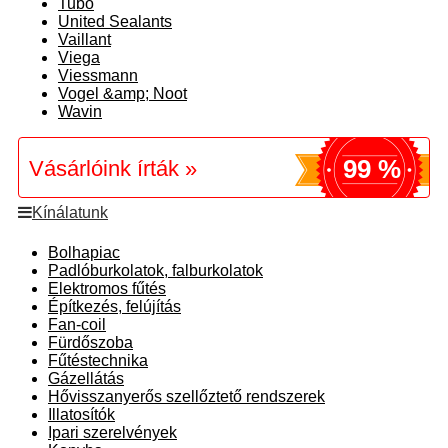
Tubo
United Sealants
Vaillant
Viega
Viessmann
Vogel &amp; Noot
Wavin
99 %
Vásárlóink írták »
Kínálatunk
Bolhapiac
Padlóburkolatok, falburkolatok
Elektromos fűtés
Építkezés, felújítás
Fan-coil
Fürdőszoba
Fűtéstechnika
Gázellátás
Hővisszanyerős szellőztető rendszerek
Illatosítók
Ipari szerelvények