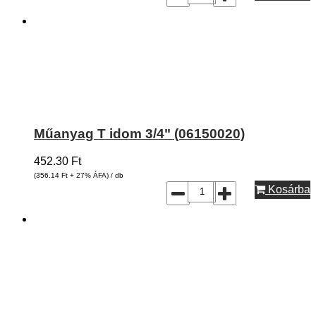
Műanyag T idom 3/4" (06150020)
452.30
Ft
(356.14
Ft
+ 27% ÁFA) / db
Kosárba