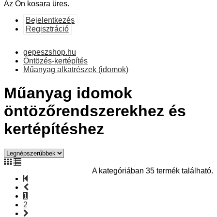
Az Ön kosara üres.
Bejelentkezés
Regisztráció
gepeszshop.hu
Öntözés-kertépítés
Műanyag alkatrészek (idomok)
Műanyag idomok
öntözőrendszerekhez és
kertépítéshez
A kategóriában 35 termék található.
1
2