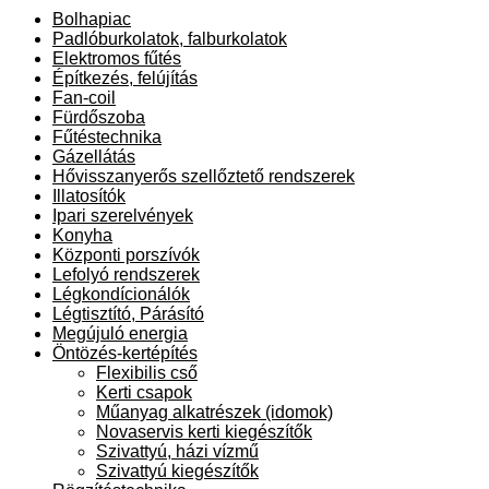
Bolhapiac
Padlóburkolatok, falburkolatok
Elektromos fűtés
Építkezés, felújítás
Fan-coil
Fürdőszoba
Fűtéstechnika
Gázellátás
Hővisszanyerős szellőztető rendszerek
Illatosítók
Ipari szerelvények
Konyha
Központi porszívók
Lefolyó rendszerek
Légkondícionálók
Légtisztító, Párásító
Megújuló energia
Öntözés-kertépítés
Flexibilis cső
Kerti csapok
Műanyag alkatrészek (idomok)
Novaservis kerti kiegészítők
Szivattyú, házi vízmű
Szivattyú kiegészítők