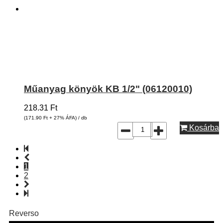
Műanyag könyök KB 1/2" (06120010)
218.31
Ft
(171.90
Ft
+ 27% ÁFA) / db
Kosárba
1
2
Reverso