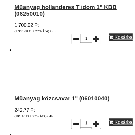
Műanyag hollanderes T idom 1" KBB
(06250010)
1 700.02
Ft
(1 338.60
Ft
+ 27% ÁFA) / db
Kosárba
Műanyag közcsavar 1" (06010040)
242.77
Ft
(191.16
Ft
+ 27% ÁFA) / db
Kosárba