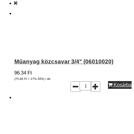
Műanyag közcsavar 3/4" (06010020)
96.34
Ft
(75.86
Ft
+ 27% ÁFA) / db
Kosárba