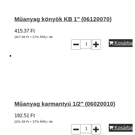
Műanyag könyök KB 1" (06120070)
415.37
Ft
(327.06
Ft
+ 27% ÁFA) / db
Kosárba
Műanyag karmantyú 1/2" (06020010)
192.51
Ft
(151.58
Ft
+ 27% ÁFA) / db
Kosárba