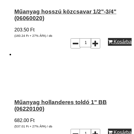
Műanyag hosszú közcsavar 1/2"-3/4"
(06060020)
203.50
Ft
(160.24
Ft
+ 27% ÁFA) / db
Kosárba
Műanyag hollanderes toldó 1" BB
(06220100)
682.00
Ft
(537.01
Ft
+ 27% ÁFA) / db
Kosárba