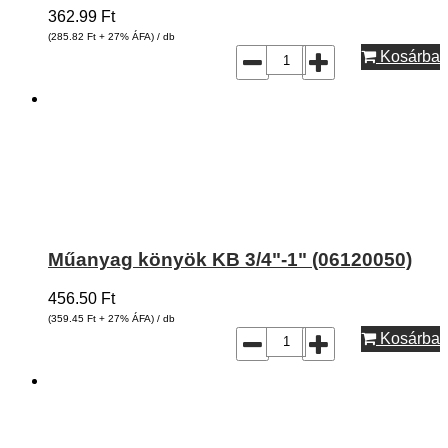
362.99
Ft
(285.82
Ft
+ 27% ÁFA) / db
Kosárba
Műanyag könyök KB 3/4"-1" (06120050)
456.50
Ft
(359.45
Ft
+ 27% ÁFA) / db
Kosárba