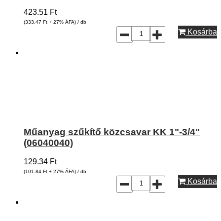
423.51
Ft
(333.47
Ft
+ 27% ÁFA) / db
Kosárba
Műanyag szűkítő közcsavar KK 1"-3/4"
(06040040)
129.34
Ft
(101.84
Ft
+ 27% ÁFA) / db
Kosárba