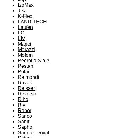
IzoMax
Jika
K-Flex
LAND-TECH
Laufen
LG
LIV
Mapei
Marazzi
Mofém
Pedrollo S.p.A.
Pestan
Polar
Raimondi
Ravak
Reisser
Reverso
Riho
Riv
Robor
Sanco
Sanit
Sapho
Saunier Duval