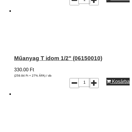
Műanyag T idom 1/2" (06150010)
330.00
Ft
(259.84
Ft
+ 27% ÁFA) / db
Kosárba