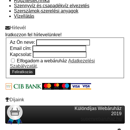
Rögzítéstechnika
Szennyvíz és csapadékvíz elvezetés
Szerszámok-szerelési anyagok
Vízellátás
Hírlevél
Iratkozzon fel hírlevelünkre!
Az Ön neve:
Email cím:
Kapcsolat:
Elfogadom a webáruház
Adatkezelési
Szabályzatát
.
Feliratkozás
Díjaink
Különdíjas Webáruház
2019
superwebaruhaz.hu