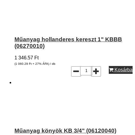
Műanyag hollanderes kereszt 1" KBBB
(06270010)
1 346.57
Ft
(1 060.29
Ft
+ 27% ÁFA) / db
Kosárba
Műanyag könyök KB 3/4" (06120040)