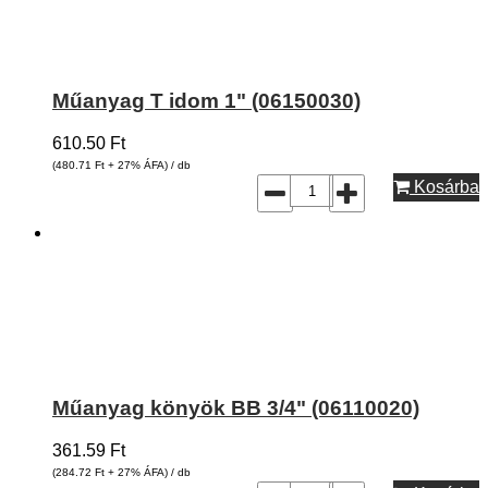
Műanyag T idom 1" (06150030)
610.50
Ft
(480.71
Ft
+ 27% ÁFA) / db
Kosárba
Műanyag könyök BB 3/4" (06110020)
361.59
Ft
(284.72
Ft
+ 27% ÁFA) / db