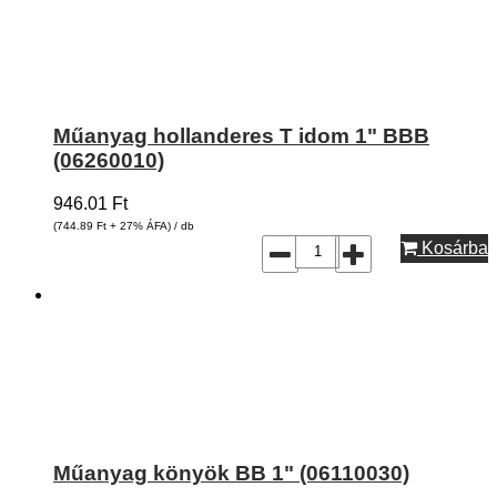
Műanyag hollanderes T idom 1" BBB
(06260010)
946.01
Ft
(744.89
Ft
+ 27% ÁFA) / db
Kosárba
Műanyag könyök BB 1" (06110030)