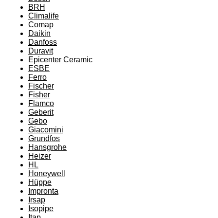
BRH
Climalife
Comap
Daikin
Danfoss
Duravit
Epicenter Ceramic
ESBE
Ferro
Fischer
Fisher
Flamco
Geberit
Gebo
Giacomini
Grundfos
Hansgrohe
Heizer
HL
Honeywell
Hüppe
Impronta
Irsap
Isopipe
Itap