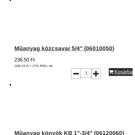
Műanyag közcsavar 5/4" (06010050)
236.50
Ft
(186.22
Ft
+ 27% ÁFA) / db
Kosárba
Műanyag könyök KB 1"-3/4" (06120060)