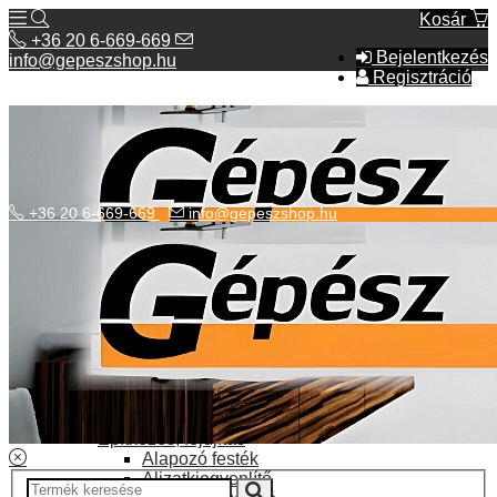
Kosár
+36 20 6-669-669
Bejelentkezés
info@gepeszshop.hu
Regisztráció
+36 20 6-669-669
info@gepeszshop.hu
Kategóriák menü
Bolhapiac
Burkolatok
Elektromos fűtés
Építkezés, fejújítás
Alapozó festék
Aljzatkiegyenlítő