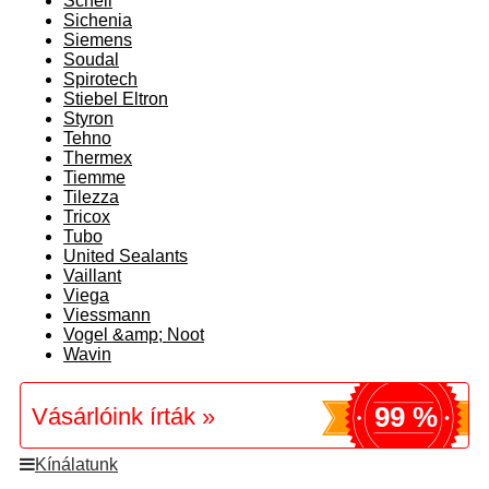
Schell
Sichenia
Siemens
Soudal
Spirotech
Stiebel Eltron
Styron
Tehno
Thermex
Tiemme
Tilezza
Tricox
Tubo
United Sealants
Vaillant
Viega
Viessmann
Vogel &amp; Noot
Wavin
99 %
Vásárlóink írták »
Kínálatunk