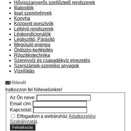
Hővisszanyerős szellőztető rendszerek
Illatosítók
Ipari szerelvények
Konyha
Központi porszívók
Lefolyó rendszerek
Légkondícionálók
Légtisztító, Párásító
Megújuló energia
Öntözés-kertépítés
Rögzítéstechnika
Szennyvíz és csapadékvíz elvezetés
Szerszámok-szerelési anyagok
Vízellátás
Hírlevél
Iratkozzon fel hírlevelünkre!
Az Ön neve:
Email cím:
Kapcsolat:
Elfogadom a webáruház
Adatkezelési
Szabályzatát
.
Feliratkozás