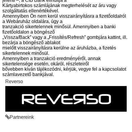
jelenti –, a CIB Bank elindítja a
Kártyabirtokos számlájának megterhelését az áru vagy
szolgáltatás ellenértékével.
Amennyiben Ön nem kerül visszairányításra a fizetőoldalról
a Webáruház oldalára, úgy a
tranzakció sikertelennek minősül. Amennyiben a banki
fizetőoldalon a böngésző
„Vissza/Back” vagy a „Frissítés/Refresh” gombjára kattint, ill.
bezárja a böngésző ablakot
mielőtt visszairányításra kerülne az áruházba, a fizetés
sikertelennek minősül.
Amennyiben a tranzakció eredményéről, annak
sikertelensége esetén, okáról, részleteiről
bővebben kíván tájékozódni, kérjük, vegye fel a kapcsolatot
számlavezető bankjával.
Reverso
Partnereink