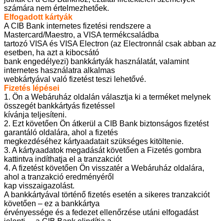
számára nem értelmezhetőek.
Elfogadott kártyák
A CIB Bank internetes fizetési rendszere a
Mastercard/Maestro, a VISA termékcsaládba
tartozó VISA és VISA Electron (az Electronnál csak abban az
esetben, ha azt a kibocsátó
bank engedélyezi) bankkártyák használatát, valamint
internetes használatra alkalmas
webkártyával való fizetést teszi lehetővé.
Fizetés lépései
1. Ön a Webáruház oldalán választja ki a terméket melynek
összegét bankkártyás fizetéssel
kívánja teljesíteni.
2. Ezt követően Ön átkerül a CIB Bank biztonságos fizetést
garantáló oldalára, ahol a fizetés
megkezdéséhez kártyaadatait szükséges kitöltenie.
3. A kártyaadatok megadását követően a Fizetés gombra
kattintva indíthatja el a tranzakciót
4. A fizetést követően Ön visszatér a Webáruház oldalára,
ahol a tranzakció eredményéről
kap visszaigazolást.
A bankkártyával történő fizetés esetén a sikeres tranzakciót
követően – ez a bankkártya
érvényessége és a fedezet ellenőrzése utáni elfogadást