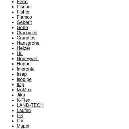
Ferro
Fischer
Fisher
Flamco
Geberit
Gebo
Giacomini
Grundfos
Hansgrohe
Heizer
HL
Honeywell
Hüppe
Impronta
Irsap
Isopipe
Itap
IzoMax
Jika
K-Flex
LAND-TECH
Laufen
LG
LIV
Mapei