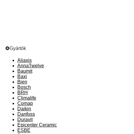
Gyártók
Aliaxis
AnnaTwelve
Baumit
Baxi
Bien
Bosch
BRH
Climalife
Comap
Daikin
Danfoss
Duravit
Epicenter Ceramic
ESBE