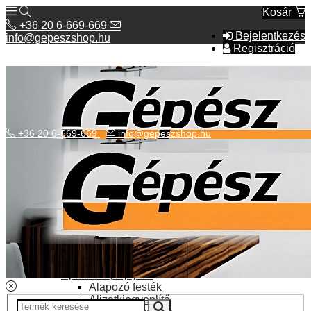
Kosár
+36 20 6-669-669
Bejelentkezés
info@gepeszshop.hu
Regisztráció
+36 20 6-669-669
info@gepeszshop.hu
Kategóriák menü
Bolhapiac
Burkolatok
Elektromos fűtés
Építkezés, fejújítás
Alapozó festék
Aljzatkiegyenlítő