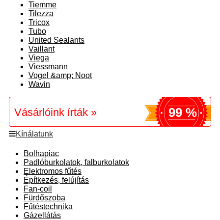
Tiemme
Tilezza
Tricox
Tubo
United Sealants
Vaillant
Viega
Viessmann
Vogel &amp; Noot
Wavin
99 %
Vásárlóink írták »
Kínálatunk
Bolhapiac
Padlóburkolatok, falburkolatok
Elektromos fűtés
Építkezés, felújítás
Fan-coil
Fürdőszoba
Fűtéstechnika
Gázellátás