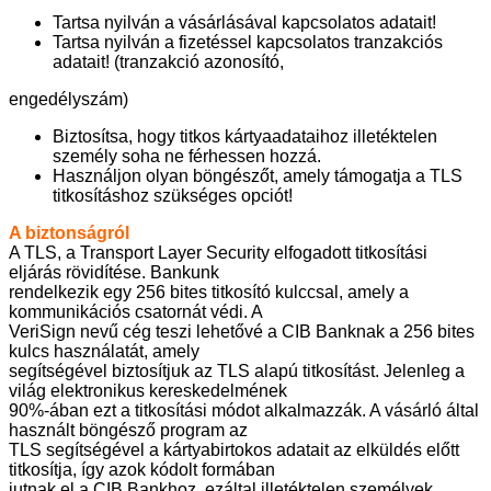
Tartsa nyilván a vásárlásával kapcsolatos adatait!
Tartsa nyilván a fizetéssel kapcsolatos tranzakciós
adatait! (tranzakció azonosító,
engedélyszám)
Biztosítsa, hogy titkos kártyaadataihoz illetéktelen
személy soha ne férhessen hozzá.
Használjon olyan böngészőt, amely támogatja a TLS
titkosításhoz szükséges opciót!
A biztonságról
A TLS, a Transport Layer Security elfogadott titkosítási
eljárás rövidítése. Bankunk
rendelkezik egy 256 bites titkosító kulccsal, amely a
kommunikációs csatornát védi. A
VeriSign nevű cég teszi lehetővé a CIB Banknak a 256 bites
kulcs használatát, amely
segítségével biztosítjuk az TLS alapú titkosítást. Jelenleg a
világ elektronikus kereskedelmének
90%-ában ezt a titkosítási módot alkalmazzák. A vásárló által
használt böngésző program az
TLS segítségével a kártyabirtokos adatait az elküldés előtt
titkosítja, így azok kódolt formában
jutnak el a CIB Bankhoz, ezáltal illetéktelen személyek