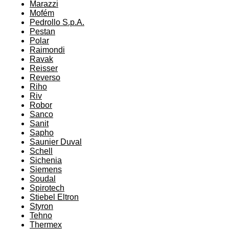
Marazzi
Mofém
Pedrollo S.p.A.
Pestan
Polar
Raimondi
Ravak
Reisser
Reverso
Riho
Riv
Robor
Sanco
Sanit
Sapho
Saunier Duval
Schell
Sichenia
Siemens
Soudal
Spirotech
Stiebel Eltron
Styron
Tehno
Thermex