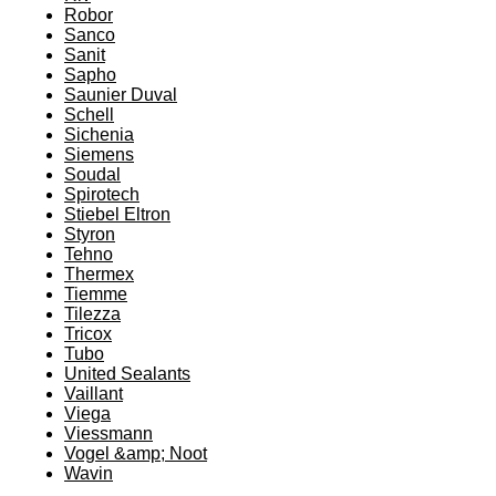
Robor
Sanco
Sanit
Sapho
Saunier Duval
Schell
Sichenia
Siemens
Soudal
Spirotech
Stiebel Eltron
Styron
Tehno
Thermex
Tiemme
Tilezza
Tricox
Tubo
United Sealants
Vaillant
Viega
Viessmann
Vogel &amp; Noot
Wavin