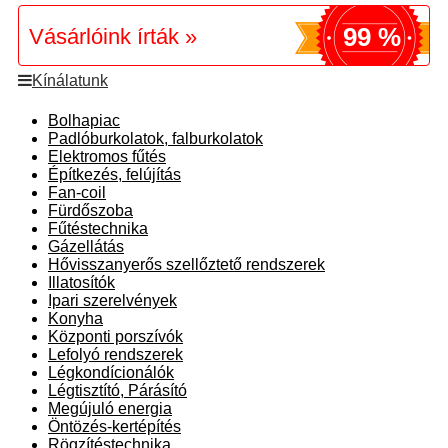
99 %
Vásárlóink írták »
Kínálatunk
Bolhapiac
Padlóburkolatok, falburkolatok
Elektromos fűtés
Építkezés, felújítás
Fan-coil
Fürdőszoba
Fűtéstechnika
Gázellátás
Hővisszanyerős szellőztető rendszerek
Illatosítók
Ipari szerelvények
Konyha
Központi porszívók
Lefolyó rendszerek
Légkondícionálók
Légtisztító, Párásító
Megújuló energia
Öntözés-kertépítés
Rögzítéstechnika