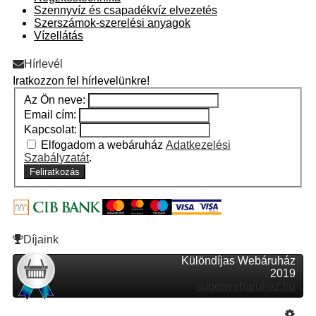
Szennyvíz és csapadékvíz elvezetés
Szerszámok-szerelési anyagok
Vízellátás
Hírlevél
Iratkozzon fel hírlevelünkre!
Az Ön neve:
Email cím:
Kapcsolat:
Elfogadom a webáruház
Adatkezelési
Szabályzatát
.
Feliratkozás
Díjaink
Különdíjas Webáruház
2019
superwebaruhaz.hu