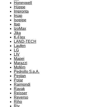
Honeywell
Hüppe
Impronta
Irsap
Isopipe
Itap
IzoMax
Jika
K-Flex
LAND-TECH
Laufen
LG
LIV
Mapei
Marazzi
Mofém
Pedrollo S.p.A.
Pestan
Polar
Raimondi
Ravak
Reisser
Reverso
Riho
Riv