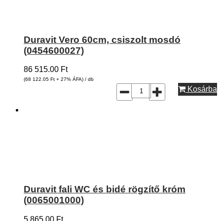
Duravit Vero 60cm, csiszolt mosdó
(0454600027)
86 515.00
Ft
(68 122.05
Ft
+ 27% ÁFA) / db
Kosárba
Duravit fali WC és bidé rögzítő króm
(0065001000)
5 865.00
Ft