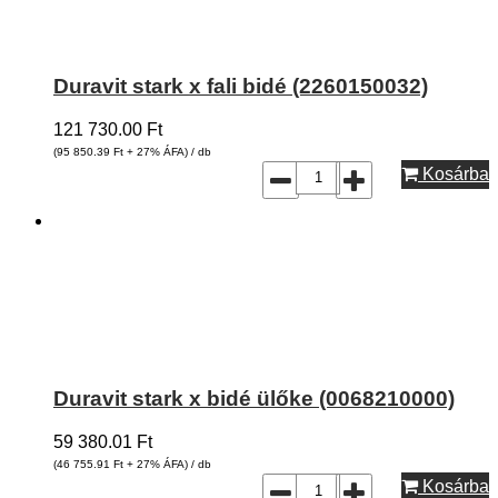
Duravit stark x fali bidé (2260150032)
121 730.00
Ft
(95 850.39
Ft
+ 27% ÁFA) / db
Kosárba
Duravit stark x bidé ülőke (0068210000)
59 380.01
Ft
(46 755.91
Ft
+ 27% ÁFA) / db
Kosárba