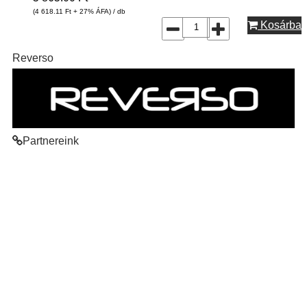
(4 618.11
Ft
+ 27% ÁFA) / db
Kosárba
Reverso
Partnereink