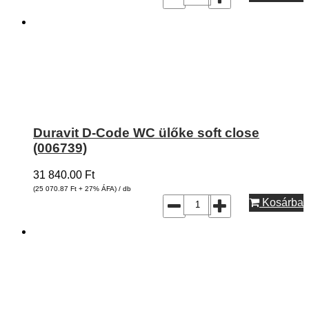
Duravit D-Code WC ülőke soft close
(006739)
31 840.00
Ft
(25 070.87
Ft
+ 27% ÁFA) / db
Kosárba