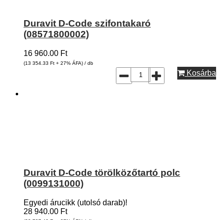
Duravit D-Code szifontakaró
(08571800002)
16 960.00
Ft
(13 354.33
Ft
+ 27% ÁFA) / db
Kosárba
Duravit D-Code törölközőtartó polc
(0099131000)
Egyedi árucikk (utolsó darab)!
28 940.00
Ft