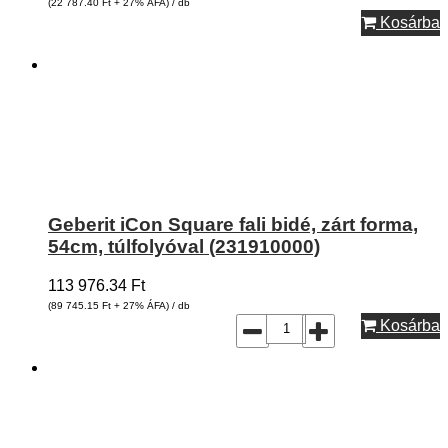
(22 787.40
Ft
+ 27% ÁFA) / db
Kosárba
Geberit iCon Square fali bidé, zárt forma,
54cm, túlfolyóval (231910000)
113 976.34
Ft
(89 745.15
Ft
+ 27% ÁFA) / db
Kosárba