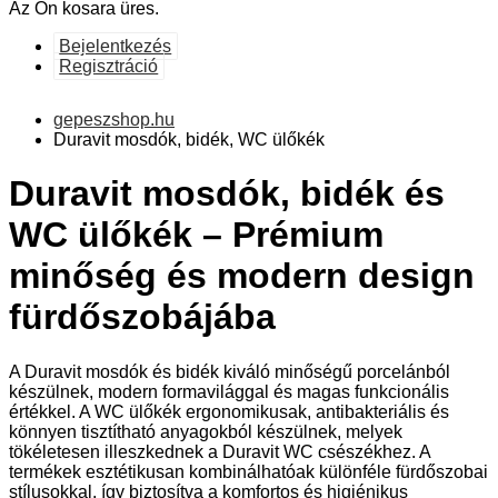
Az Ön kosara üres.
Bejelentkezés
Regisztráció
gepeszshop.hu
Duravit mosdók, bidék, WC ülőkék
Duravit mosdók, bidék és
WC ülőkék – Prémium
minőség és modern design
fürdőszobájába
A Duravit mosdók és bidék kiváló minőségű porcelánból
készülnek, modern formavilággal és magas funkcionális
értékkel. A WC ülőkék ergonomikusak, antibakteriális és
könnyen tisztítható anyagokból készülnek, melyek
tökéletesen illeszkednek a Duravit WC csészékhez. A
termékek esztétikusan kombinálhatóak különféle fürdőszobai
stílusokkal, így biztosítva a komfortos és higiénikus