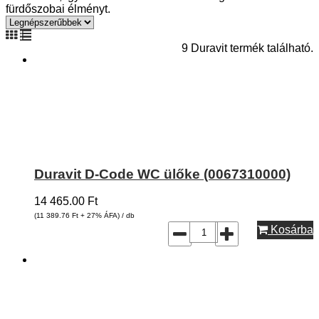
fürdőszobai élményt.
9 Duravit termék található.
Duravit D-Code WC ülőke (0067310000)
14 465.00
Ft
(11 389.76
Ft
+ 27% ÁFA) / db
Kosárba