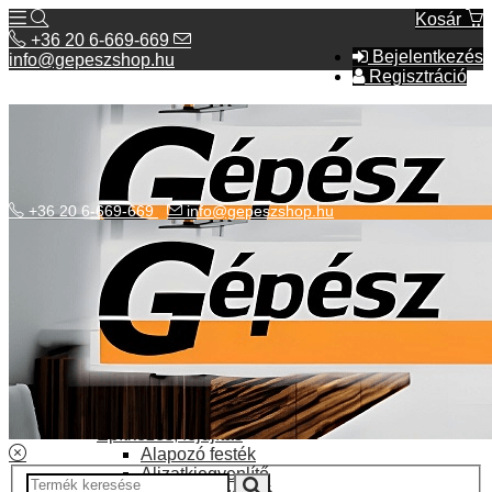
Kosár
+36 20 6-669-669
Bejelentkezés
info@gepeszshop.hu
Regisztráció
+36 20 6-669-669
info@gepeszshop.hu
Kategóriák menü
Bolhapiac
Burkolatok
Elektromos fűtés
Építkezés, fejújítás
Alapozó festék
Aljzatkiegyenlítő