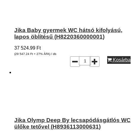
Jika Baby gyermek WC hátsó kifolyású,
lapos öblítésű (H8220360000001)
37 524.99
Ft
(29 547.24
Ft
+ 27% ÁFA) / db
Kosárba
Jika Olymp Deep By lecsapódásgátlós WC
ülőke tetővel (H8936113000631)