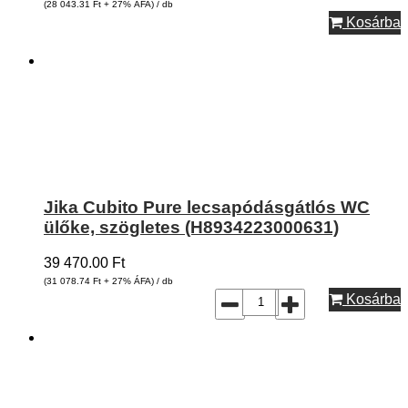
(28 043.31
Ft
+ 27% ÁFA) / db
Kosárba
Jika Cubito Pure lecsapódásgátlós WC
ülőke, szögletes (H8934223000631)
39 470.00
Ft
(31 078.74
Ft
+ 27% ÁFA) / db
Kosárba