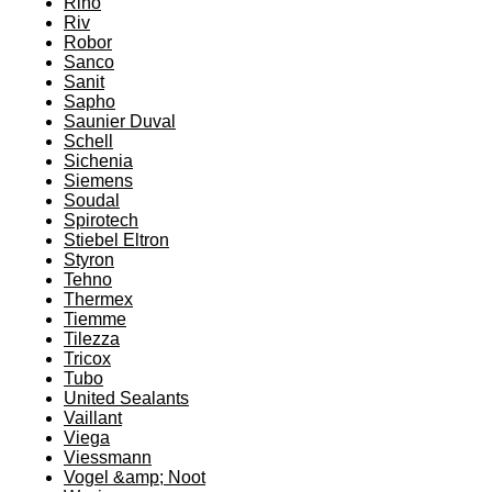
Riho
Riv
Robor
Sanco
Sanit
Sapho
Saunier Duval
Schell
Sichenia
Siemens
Soudal
Spirotech
Stiebel Eltron
Styron
Tehno
Thermex
Tiemme
Tilezza
Tricox
Tubo
United Sealants
Vaillant
Viega
Viessmann
Vogel &amp; Noot