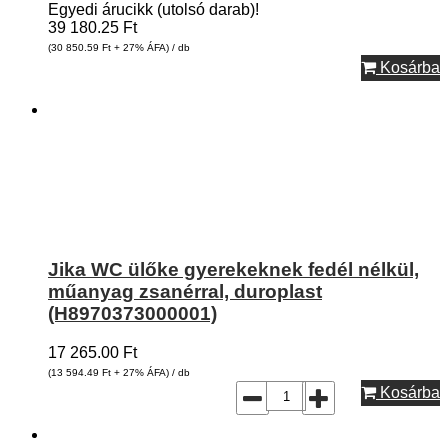
Egyedi árucikk (utolsó darab)!
39 180.25
Ft
(30 850.59
Ft
+ 27% ÁFA) / db
Kosárba
Jika WC ülőke gyerekeknek fedél nélkül,
műanyag zsanérral, duroplast
(H8970373000001)
17 265.00
Ft
(13 594.49
Ft
+ 27% ÁFA) / db
Kosárba