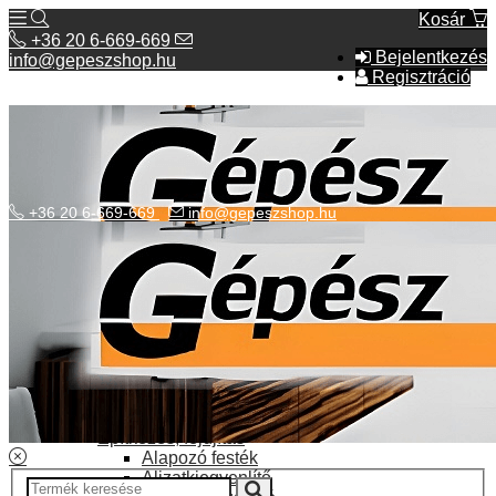
Kosár
+36 20 6-669-669
Bejelentkezés
info@gepeszshop.hu
Regisztráció
+36 20 6-669-669
info@gepeszshop.hu
Kategóriák menü
Bolhapiac
Burkolatok
Elektromos fűtés
Építkezés, fejújítás
Alapozó festék
Aljzatkiegyenlítő