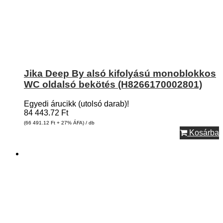
Jika Deep By alsó kifolyású monoblokkos
WC oldalsó bekötés (H8266170002801)
Egyedi árucikk (utolsó darab)!
84 443.72
Ft
(66 491.12
Ft
+ 27% ÁFA) / db
Kosárba