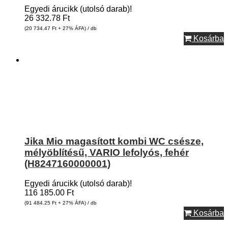
Egyedi árucikk (utolsó darab)!
26 332.78
Ft
(20 734.47
Ft
+ 27% ÁFA) / db
Kosárba
Jika Mio magasított kombi WC csésze,
mélyöblítésű, VARIO lefolyós, fehér
(H8247160000001)
Egyedi árucikk (utolsó darab)!
116 185.00
Ft
(91 484.25
Ft
+ 27% ÁFA) / db
Kosárba