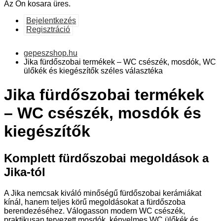
Az Ön kosara üres.
Bejelentkezés
Regisztráció
gepeszshop.hu
Jika fürdőszobai termékek – WC csészék, mosdók, WC
ülőkék és kiegészítők széles választéka
Jika fürdőszobai termékek
– WC csészék, mosdók és
kiegészítők
Komplett fürdőszobai megoldások a
Jika-tól
A Jika nemcsak kiváló minőségű fürdőszobai kerámiákat
kínál, hanem teljes körű megoldásokat a fürdőszoba
berendezéséhez. Válogasson modern WC csészék,
praktikusan tervezett mosdók, kényelmes WC ülőkék és