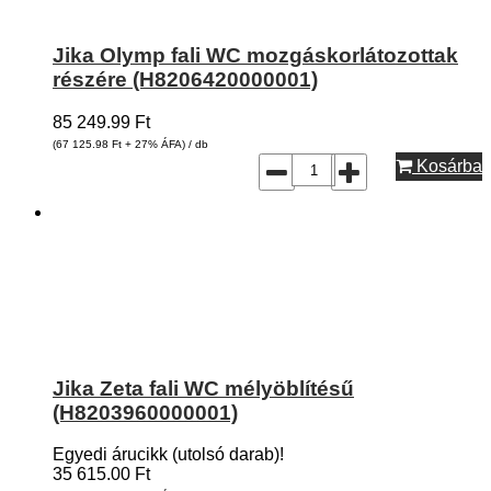
Jika Olymp fali WC mozgáskorlátozottak
részére (H8206420000001)
85 249.99
Ft
(67 125.98
Ft
+ 27% ÁFA) / db
Kosárba
Jika Zeta fali WC mélyöblítésű
(H8203960000001)
Egyedi árucikk (utolsó darab)!
35 615.00
Ft