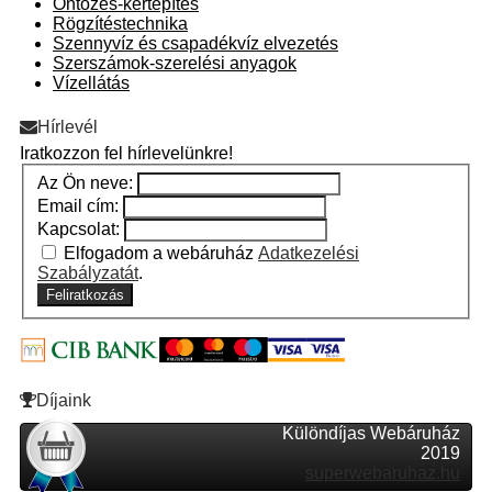
Öntözés-kertépítés
Rögzítéstechnika
Szennyvíz és csapadékvíz elvezetés
Szerszámok-szerelési anyagok
Vízellátás
Hírlevél
Iratkozzon fel hírlevelünkre!
Az Ön neve:
Email cím:
Kapcsolat:
Elfogadom a webáruház
Adatkezelési
Szabályzatát
.
Feliratkozás
Díjaink
Különdíjas Webáruház
2019
superwebaruhaz.hu