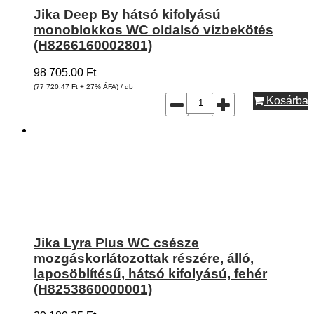
Jika Deep By hátsó kifolyású
monoblokkos WC oldalsó vízbekötés
(H8266160002801)
98 705.00
Ft
(77 720.47
Ft
+ 27% ÁFA) / db
Kosárba
Jika Lyra Plus WC csésze
mozgáskorlátozottak részére, álló,
laposöblítésű, hátsó kifolyású, fehér
(H8253860000001)