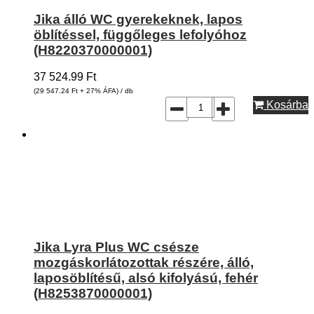
Jika álló WC gyerekeknek, lapos
öblítéssel, függőleges lefolyóhoz
(H8220370000001)
37 524.99
Ft
(29 547.24
Ft
+ 27% ÁFA) / db
Kosárba
Jika Lyra Plus WC csésze
mozgáskorlátozottak részére, álló,
laposöblítésű, alsó kifolyású, fehér
(H8253870000001)