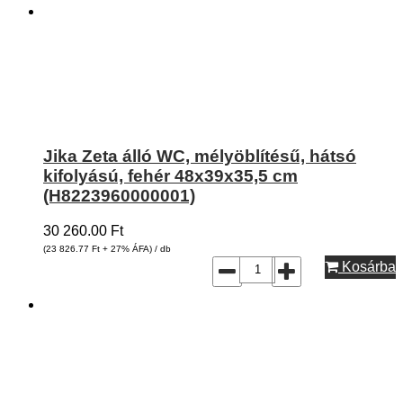
Jika Zeta álló WC, mélyöblítésű, hátsó
kifolyású, fehér 48x39x35,5 cm
(H8223960000001)
30 260.00
Ft
(23 826.77
Ft
+ 27% ÁFA) / db
Kosárba