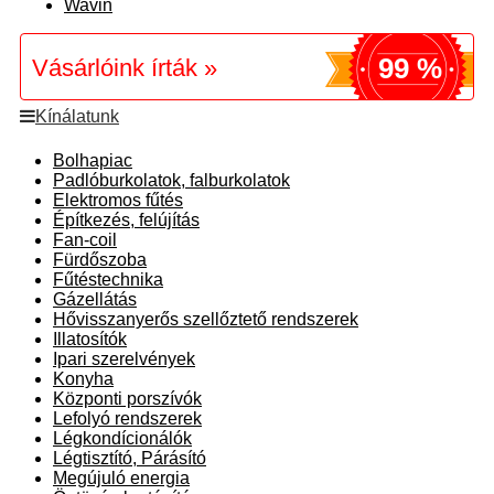
Wavin
99 %
Vásárlóink írták »
Kínálatunk
Bolhapiac
Padlóburkolatok, falburkolatok
Elektromos fűtés
Építkezés, felújítás
Fan-coil
Fürdőszoba
Fűtéstechnika
Gázellátás
Hővisszanyerős szellőztető rendszerek
Illatosítók
Ipari szerelvények
Konyha
Központi porszívók
Lefolyó rendszerek
Légkondícionálók
Légtisztító, Párásító
Megújuló energia