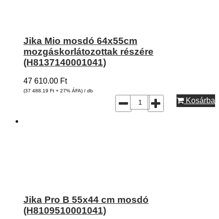
Jika Mio mosdó 64x55cm
mozgáskorlátozottak részére
(H8137140001041)
47 610.00
Ft
(37 488.19
Ft
+ 27% ÁFA) / db
Kosárba
Jika Pro B 55x44 cm mosdó
(H8109510001041)