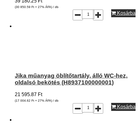
39 180.25
Ft
(30 850.59
Ft
+ 27% ÁFA) / db
Kosárba
Jika műanyag öblítőtartály, álló WC-hez,
oldalsó bekötés (H8937100000001)
21 595.87
Ft
(17 004.62
Ft
+ 27% ÁFA) / db
Kosárba