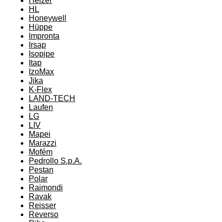
Heizer
HL
Honeywell
Hüppe
Impronta
Irsap
Isopipe
Itap
IzoMax
Jika
K-Flex
LAND-TECH
Laufen
LG
LIV
Mapei
Marazzi
Mofém
Pedrollo S.p.A.
Pestan
Polar
Raimondi
Ravak
Reisser
Reverso