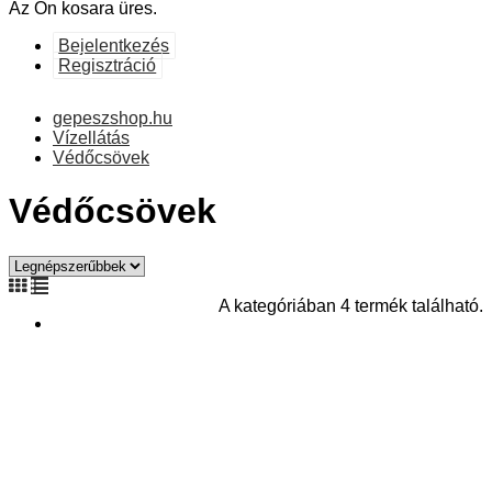
Az Ön kosara üres.
Bejelentkezés
Regisztráció
gepeszshop.hu
Vízellátás
Védőcsövek
Védőcsövek
A kategóriában 4 termék található.