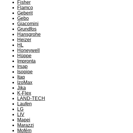
Fisher
Flamco
Geberit
Gebo
Giacomini
Grundfos
Hansgrohe
Heizer
HL
Honeywell
Hüppe
Impronta
Irsap
Isopipe
Itap
IzoMax
Jika
K-Flex
LAND-TECH
Laufen
LG
LIV
Mapei
Marazzi
Mofém