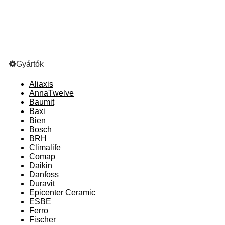
Gyártók
Aliaxis
AnnaTwelve
Baumit
Baxi
Bien
Bosch
BRH
Climalife
Comap
Daikin
Danfoss
Duravit
Epicenter Ceramic
ESBE
Ferro
Fischer