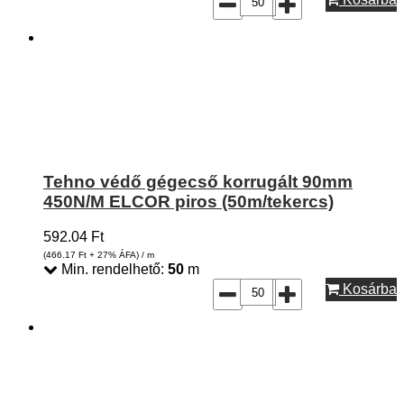
Tehno védő gégecső korrugált 90mm
450N/M ELCOR piros (50m/tekercs)
592.04
Ft
(466.17
Ft
+ 27% ÁFA) / m
Min. rendelhető:
50
m
Kosárba