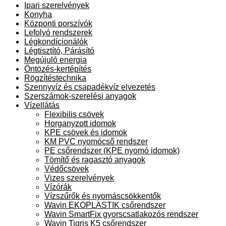
Ipari szerelvények
Konyha
Központi porszívók
Lefolyó rendszerek
Légkondícionálók
Légtisztító, Párásító
Megújuló energia
Öntözés-kertépítés
Rögzítéstechnika
Szennyvíz és csapadékvíz elvezetés
Szerszámok-szerelési anyagok
Vízellátás
Flexibilis csövek
Horganyzott idomok
KPE csövek és idomok
KM PVC nyomócső rendszer
PE csőrendszer (KPE nyomó idomok)
Tömítő és ragasztó anyagok
Védőcsövek
Vizes szerelvények
Vízórák
Vízszűrők és nyomáscsökkentők
Wavin EKOPLASTIK csőrendszer
Wavin SmartFix gyorscsatlakozós rendszer
Wavin Tigris K5 csőrendszer