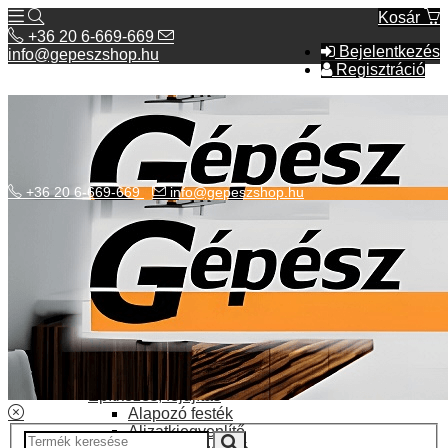
Kosár
+36 20 6-669-669
Bejelentkezés
info@gepeszshop.hu
Regisztráció
+36 20 6-669-669
info@gepeszshop.hu
Kategóriák menü
Bolhapiac
Burkolatok
Elektromos fűtés
Építkezés, fejújítás
Alapozó festék
Aljzatkiegyenlítő