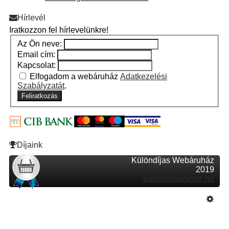
Hírlevél
Iratkozzon fel hírlevelünkre!
Az Ön neve:
Email cím:
Kapcsolat:
Elfogadom a webáruház
Adatkezelési
Szabályzatát
.
Feliratkozás
Díjaink
Különdíjas Webáruház
2019
superwebaruhaz.hu
Szeretne Ön is ilyen webáruházat nyitni?
Webáruház nyitás »