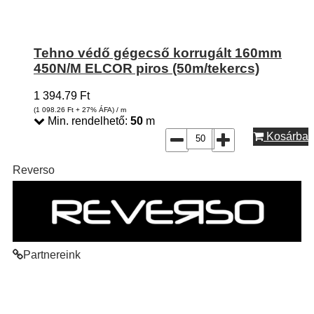
Tehno védő gégecső korrugált 160mm
450N/M ELCOR piros (50m/tekercs)
1 394.79
Ft
(1 098.26
Ft
+ 27% ÁFA) / m
Min. rendelhető:
50
m
Kosárba
Reverso
Partnereink