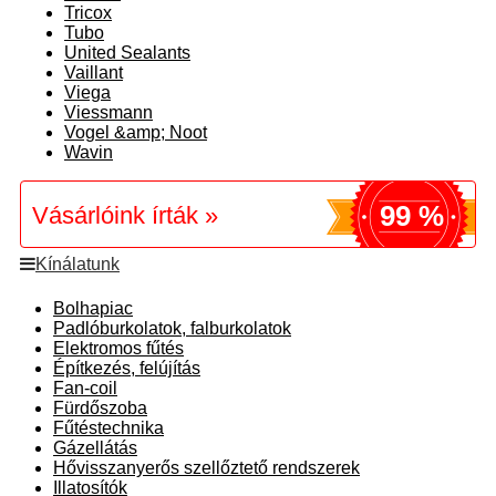
Tricox
Tubo
United Sealants
Vaillant
Viega
Viessmann
Vogel &amp; Noot
Wavin
99 %
Vásárlóink írták »
Kínálatunk
Bolhapiac
Padlóburkolatok, falburkolatok
Elektromos fűtés
Építkezés, felújítás
Fan-coil
Fürdőszoba
Fűtéstechnika
Gázellátás
Hővisszanyerős szellőztető rendszerek
Illatosítók