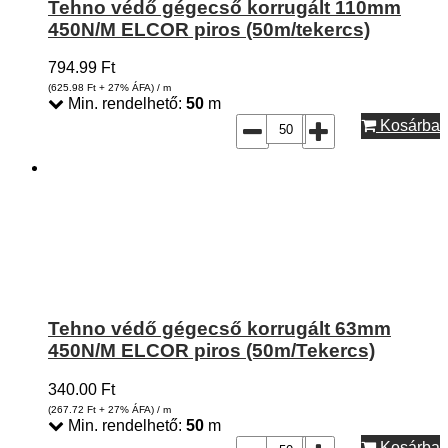
Tehno védő gégecső korrugált 110mm
450N/M ELCOR piros (50m/tekercs)
794.99
Ft
(625.98
Ft
+ 27% ÁFA) / m
Min. rendelhető:
50
m
Kosárba
Tehno védő gégecső korrugált 63mm
450N/M ELCOR piros (50m/Tekercs)
340.00
Ft
(267.72
Ft
+ 27% ÁFA) / m
Min. rendelhető:
50
m
Kosárba