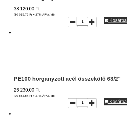
38 120.00
Ft
(30 015.75
Ft
+ 27% ÁFA) / db
Kosárba
PE100 horganyzott acél összekötő 63/2"
26 230.00
Ft
(20 653.54
Ft
+ 27% ÁFA) / db
Kosárba