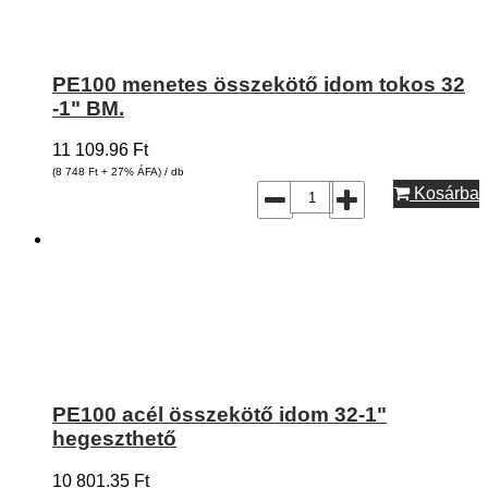
PE100 menetes összekötő idom tokos 32
-1" BM.
11 109.96
Ft
(8 748
Ft
+ 27% ÁFA) / db
Kosárba
PE100 acél összekötő idom 32-1"
hegeszthető
10 801.35
Ft