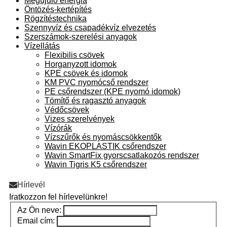
Megújuló energia
Öntözés-kertépítés
Rögzítéstechnika
Szennyvíz és csapadékvíz elvezetés
Szerszámok-szerelési anyagok
Vízellátás
Flexibilis csövek
Horganyzott idomok
KPE csövek és idomok
KM PVC nyomócső rendszer
PE csőrendszer (KPE nyomó idomok)
Tömítő és ragasztó anyagok
Védőcsövek
Vizes szerelvények
Vízórák
Vízszűrők és nyomáscsökkentők
Wavin EKOPLASTIK csőrendszer
Wavin SmartFix gyorscsatlakozós rendszer
Wavin Tigris K5 csőrendszer
Hírlevél
Iratkozzon fel hírlevelünkre!
Az Ön neve:
Email cím: