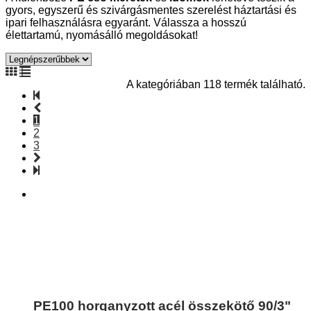
gyors, egyszerű és szivárgásmentes szerelést háztartási és
ipari felhasználásra egyaránt. Válassza a hosszú
élettartamú, nyomásálló megoldásokat!
A kategóriában 118 termék található.
1
2
3
PE100 horganyzott acél összekötő 90/3"