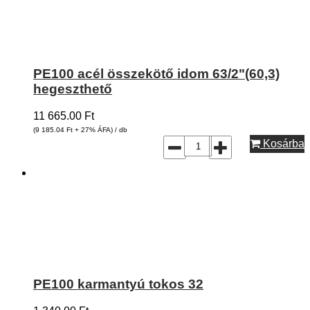
PE100 acél összekötő idom 63/2"(60,3)
hegeszthető
11 665.00
Ft
(9 185.04
Ft
+ 27% ÁFA) / db
Kosárba
PE100 karmantyú tokos 32