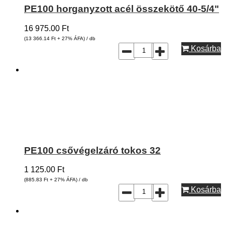
PE100 horganyzott acél összekötő 40-5/4"
16 975.00
Ft
(13 366.14
Ft
+ 27% ÁFA) / db
Kosárba
PE100 csővégelzáró tokos 32
1 125.00
Ft
(885.83
Ft
+ 27% ÁFA) / db
Kosárba