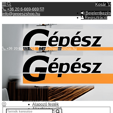
Kosár
+36 20 6-669-669
Bejelentkezés
info@gepeszshop.hu
Regisztráció
+36 20 6-669-669
info@gepeszshop.hu
Kategóriák menü
Bolhapiac
Burkolatok
Elektromos fűtés
Építkezés, fejújítás
Alapozó festék
Aljzatkiegyenlítő