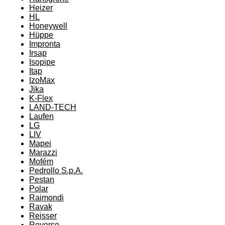
Heizer
HL
Honeywell
Hüppe
Impronta
Irsap
Isopipe
Itap
IzoMax
Jika
K-Flex
LAND-TECH
Laufen
LG
LIV
Mapei
Marazzi
Mofém
Pedrollo S.p.A.
Pestan
Polar
Raimondi
Ravak
Reisser
Reverso