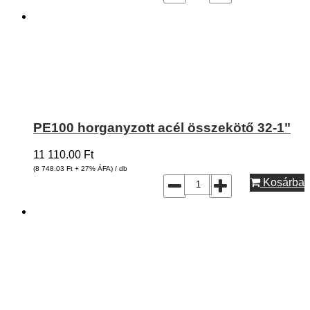
PE100 horganyzott acél összekötő 32-1"
11 110.00
Ft
(8 748.03
Ft
+ 27% ÁFA) / db
Kosárba