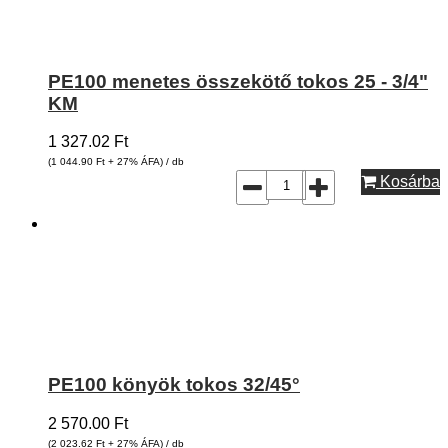
PE100 menetes összekötő tokos 25 - 3/4"
KM
1 327.02
Ft
(1 044.90
Ft
+ 27% ÁFA) / db
Kosárba
PE100 könyök tokos 32/45°
2 570.00
Ft
(2 023.62
Ft
+ 27% ÁFA) / db