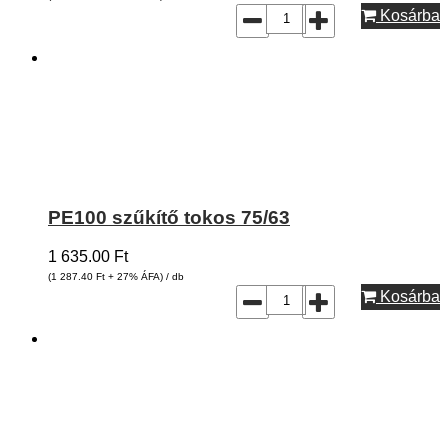
Kosárba
PE100 szűkítő tokos 75/63
1 635.00
Ft
(1 287.40
Ft
+ 27% ÁFA) / db
Kosárba