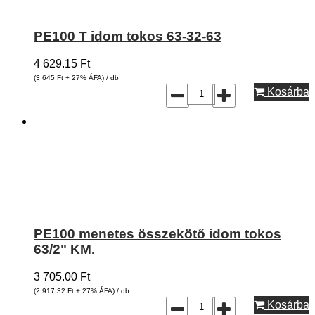
PE100 T idom tokos 63-32-63
4 629.15
Ft
(3 645
Ft
+ 27% ÁFA) / db
Kosárba
PE100 menetes összekötő idom tokos
63/2" KM.
3 705.00
Ft
(2 917.32
Ft
+ 27% ÁFA) / db
Kosárba