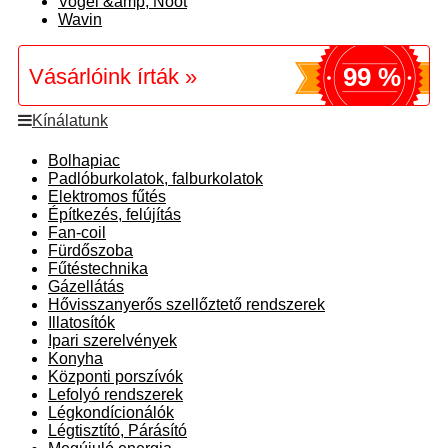
Vogel &amp; Noot
Wavin
99 %
Vásárlóink írták »
Kínálatunk
Bolhapiac
Padlóburkolatok, falburkolatok
Elektromos fűtés
Építkezés, felújítás
Fan-coil
Fürdőszoba
Fűtéstechnika
Gázellátás
Hővisszanyerős szellőztető rendszerek
Illatosítók
Ipari szerelvények
Konyha
Központi porszívók
Lefolyó rendszerek
Légkondícionálók
Légtisztító, Párásító