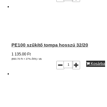
PE100 szűkítő tompa hosszú 32/20
1 135.00
Ft
(893.70
Ft
+ 27% ÁFA) / db
Kosárba