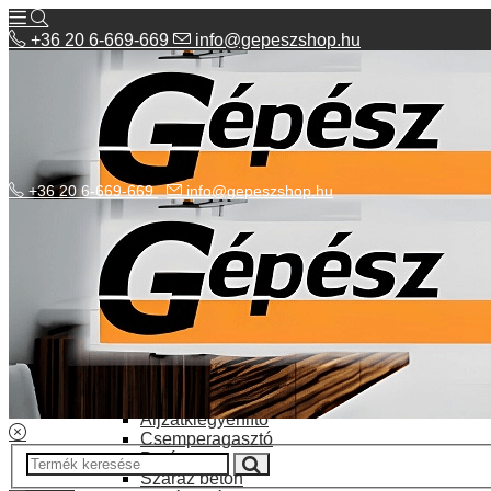
+36 20 6-669-669
info@gepeszshop.hu
+36 20 6-669-669
info@gepeszshop.hu
Kategóriák menü
Bolhapiac
Burkolatok
Elektromos fűtés
Építkezés, fejújítás
Alapozó festék
Aljzatkiegyenlítő
Csemperagasztó
Poráru
Száraz beton