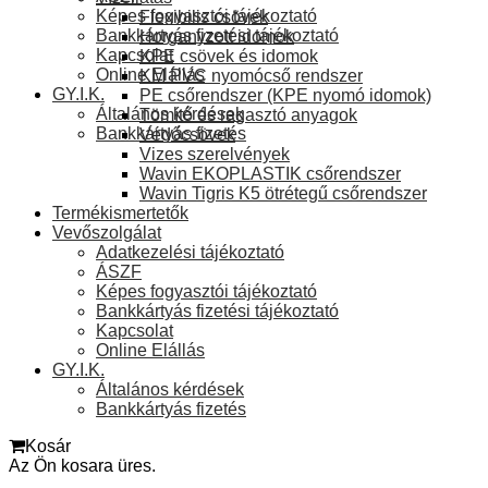
Képes fogyasztói tájékoztató
Flexibilis csövek
Bankkártyás fizetési tájékoztató
Horganyzott idomok
Kapcsolat
KPE csövek és idomok
Online Elállás
KM PVC nyomócső rendszer
GY.I.K.
PE csőrendszer (KPE nyomó idomok)
Általános kérdések
Tömítő és ragasztó anyagok
Bankkártyás fizetés
Védőcsövek
Vizes szerelvények
Wavin EKOPLASTIK csőrendszer
Wavin Tigris K5 ötrétegű csőrendszer
Termékismertetők
Vevőszolgálat
Adatkezelési tájékoztató
ÁSZF
Képes fogyasztói tájékoztató
Bankkártyás fizetési tájékoztató
Kapcsolat
Online Elállás
GY.I.K.
Általános kérdések
Bankkártyás fizetés
Kosár
Az Ön kosara üres.