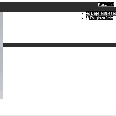
Kosár
Bejelentkezé
Regisztráció