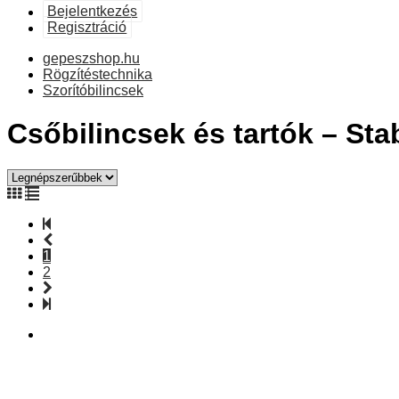
Bejelentkezés
Regisztráció
gepeszshop.hu
Rögzítéstechnika
Szorítóbilincsek
Csőbilincsek és tartók – Sta
1
2