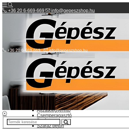
+36 20 6-669-669
info@gepeszshop.hu
+36 20 6-669-669
info@gepeszshop.hu
Kategóriák menü
Bolhapiac
Burkolatok
Elektromos fűtés
Építkezés, fejújítás
Alapozó festék
Aljzatkiegyenlítő
Csemperagasztó
Poráru
Száraz beton