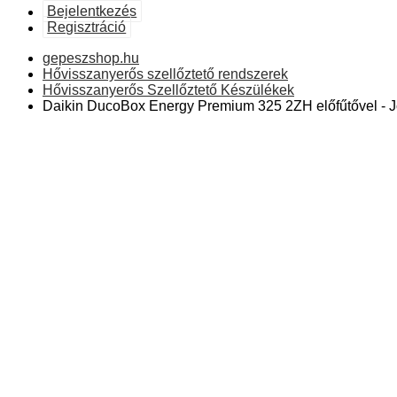
Bejelentkezés
Regisztráció
gepeszshop.hu
Hővisszanyerős szellőztető rendszerek
Hővisszanyerős Szellőztető Készülékek
Daikin DucoBox Energy Premium 325 2ZH előfűtővel - Jo