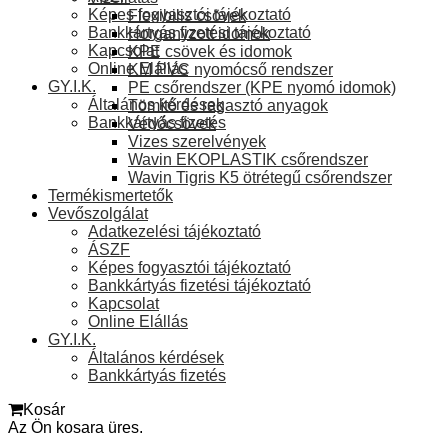
Képes fogyasztói tájékoztató
Flexibilis csövek
Bankkártyás fizetési tájékoztató
Horganyzott idomok
Kapcsolat
KPE csövek és idomok
Online Elállás
KM PVC nyomócső rendszer
GY.I.K.
PE csőrendszer (KPE nyomó idomok)
Általános kérdések
Tömítő és ragasztó anyagok
Bankkártyás fizetés
Védőcsövek
Vizes szerelvények
Wavin EKOPLASTIK csőrendszer
Wavin Tigris K5 ötrétegű csőrendszer
Termékismertetők
Vevőszolgálat
Adatkezelési tájékoztató
ÁSZF
Képes fogyasztói tájékoztató
Bankkártyás fizetési tájékoztató
Kapcsolat
Online Elállás
GY.I.K.
Általános kérdések
Bankkártyás fizetés
Kosár
Az Ön kosara üres.