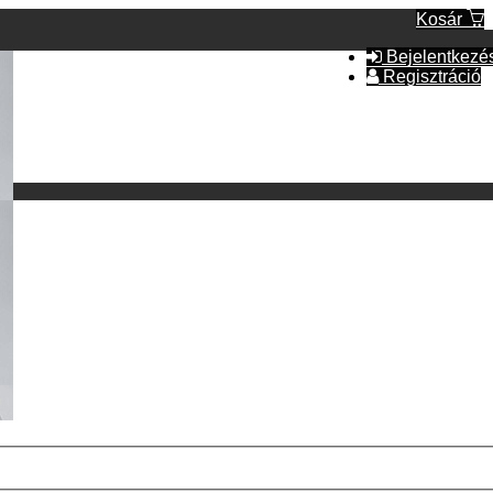
Kosár
Bejelentkezé
Regisztráció