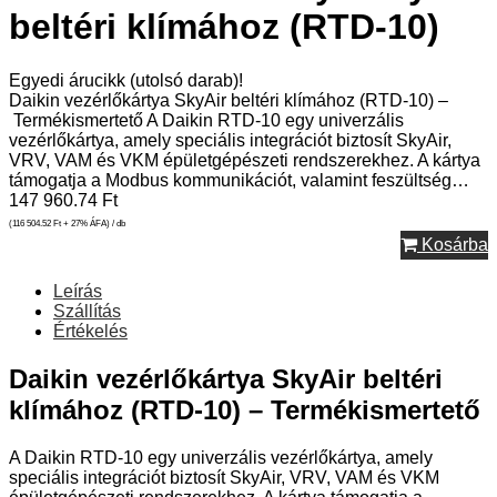
beltéri klímához (RTD-10)
Egyedi árucikk (utolsó darab)!
Daikin vezérlőkártya SkyAir beltéri klímához (RTD-10) –
Termékismertető A Daikin RTD-10 egy univerzális
vezérlőkártya, amely speciális integrációt biztosít SkyAir,
VRV, VAM és VKM épületgépészeti rendszerekhez. A kártya
támogatja a Modbus kommunikációt, valamint feszültség…
147 960.74
Ft
(116 504.52
Ft
+ 27% ÁFA) / db
Kosárba
Leírás
Szállítás
Értékelés
Daikin vezérlőkártya SkyAir beltéri
klímához (RTD-10) – Termékismertető
A Daikin RTD-10 egy univerzális vezérlőkártya, amely
speciális integrációt biztosít SkyAir, VRV, VAM és VKM