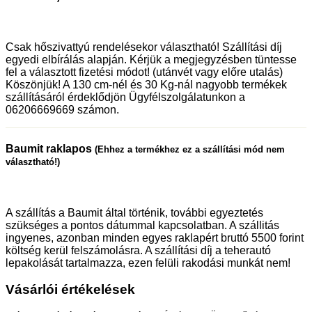
Csak hőszivattyú rendelésekor választható! Szállítási díj
egyedi elbírálás alapján. Kérjük a megjegyzésben tüntesse
fel a választott fizetési módot! (utánvét vagy előre utalás)
Köszönjük! A 130 cm-nél és 30 Kg-nál nagyobb termékek
szállításáról érdeklődjön Ügyfélszolgálatunkon a
06206669669 számon.
Baumit raklapos
(Ehhez a termékhez ez a szállítási mód nem
választható!)
A szállítás a Baumit által történik, további egyeztetés
szükséges a pontos dátummal kapcsolatban. A szállitás
ingyenes, azonban minden egyes raklapért bruttó 5500 forint
költség kerül felszámolásra. A szállítási díj a teherautó
lepakolását tartalmazza, ezen felüli rakodási munkát nem!
Vásárlói értékelések