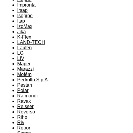
Impronta
Irsap
Isopipe
Itap
IzoMax
Jika
K-Flex
LAND-TECH
Laufen
LG
LIV
Mapei
Marazzi
Mofém
Pedrollo S.p.A.
Pestan
Polar
Raimondi
Ravak
Reisser
Reverso
Riho
Riv
Robor