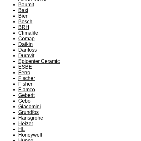
Baumit
Baxi
Bien
Bosch
BRH
Climalife
Comap
Daikin
Danfoss
Duravit
Epicenter Ceramic
ESBE
Ferro
Fischer
Fisher
Flamco
Geberit
Gebo
Giacomini
Grundfos
Hansgrohe
Heizer
HL
Honeywell
Hüppe