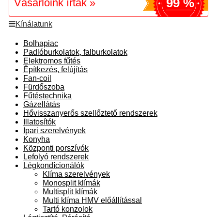
99 %
Vásárlóink írták »
Kínálatunk
Bolhapiac
Padlóburkolatok, falburkolatok
Elektromos fűtés
Építkezés, felújítás
Fan-coil
Fürdőszoba
Fűtéstechnika
Gázellátás
Hővisszanyerős szellőztető rendszerek
Illatosítók
Ipari szerelvények
Konyha
Központi porszívók
Lefolyó rendszerek
Légkondícionálók
Klíma szerelvények
Monosplit klímák
Multisplit klímák
Multi klíma HMV előállítással
Tartó konzolok