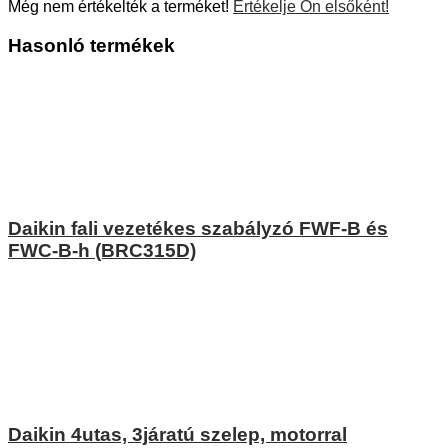
Még nem értékelték a terméket!
Értékelje Ön elsőként!
Hasonló termékek
Daikin fali vezetékes szabályzó FWF-B és
FWC-B-h (BRC315D)
Daikin 4utas, 3járatú szelep, motorral