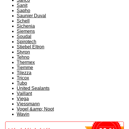
Sanco
Sanit
Sapho
Saunier Duval
Schell
Sichenia
Siemens
Soudal
Spirotech
Stiebel Eltron
Styron
Tehno
Thermex
Tiemme
Tilezza
Tricox
Tubo
United Sealants
Vaillant
Viega
Viessmann
Vogel &amp; Noot
Wavin