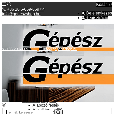
Kosár
+36 20 6-669-669
Bejelentkezés
info@gepeszshop.hu
Regisztráció
+36 20 6-669-669
info@gepeszshop.hu
Kategóriák menü
Bolhapiac
Burkolatok
Elektromos fűtés
Építkezés, fejújítás
Alapozó festék
Aljzatkiegyenlítő