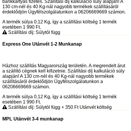
bankkártyás fizetés. Szállítási díj kalkuláció súly alapján! A
130 cm-nél és 40 Kg-nál nagyobb termékek szállításáról
érdeklődjön Ügyfélszolgálatunkon a 06206669669 számon.
A termék súlya 0.12
Kg
, így a szállítási költség 1 termék
esetében 1 990
Ft
.
Szállítási díj: Súlytól függ
Express One Utánvét 1-2 Munkanap
Házhoz szállítás Magyarország területén. A megrendelt árut
a szállító cégnek kell kifizetnie. Szállítási díj kalkuláció súly
alapján! A 130 cm-nél és 40 Kg-nál nagyobb termékek
szállításáról érdeklődjön Ügyfélszolgálatunkon a
06206669669 számon.
A termék súlya 0.12
Kg
, így a szállítási költség 1 termék
esetében 1 990
Ft
.
Szállítási díj: Súlytól függ
+ 350
Ft
Utánvét költség
MPL Utánvét 3-4 munkanap