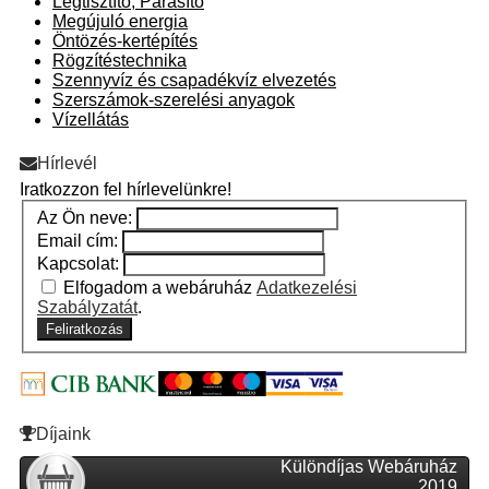
Légtisztító, Párásító
Megújuló energia
Öntözés-kertépítés
Rögzítéstechnika
Szennyvíz és csapadékvíz elvezetés
Szerszámok-szerelési anyagok
Vízellátás
Hírlevél
Iratkozzon fel hírlevelünkre!
Az Ön neve:
Email cím:
Kapcsolat:
Elfogadom a webáruház
Adatkezelési
Szabályzatát
.
Feliratkozás
Díjaink
Különdíjas Webáruház
2019