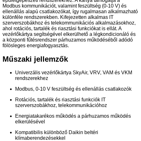
épületgépészeti rendszerekhez. A kártya támogatja a
Modbus kommunikációt, valamint feszültség (0-10 V) és
ellenállás alapú csatlakozókat, így rugalmasan alkalmazható
különféle rendszerekben. Kifejezetten alkalmas IT
szerverszobákhoz és telekommunikációs alkalmazásokhoz,
ahol rotációs, tartalék és riasztási funkciókat is ellát. A
vezérlőkártya segítségével elkerülhető a légkondicionáló és
a központi fűtésrendszer párhuzamos működéséből adódó
fölösleges energiafogyasztás.
Műszaki jellemzők
Univerzális vezérlőkártya SkyAir, VRV, VAM és VKM
rendszerekhez
Modbus, 0-10 V feszültség és ellenállás csatlakozók
Rotációs, tartalék és riasztási funkciók IT
szerverszobákhoz, telekommunikációhoz
Energiatakarékos működés a párhuzamos működés
elkerülésével
Kompatibilis különböző Daikin beltéri
klímaberendezésekkel