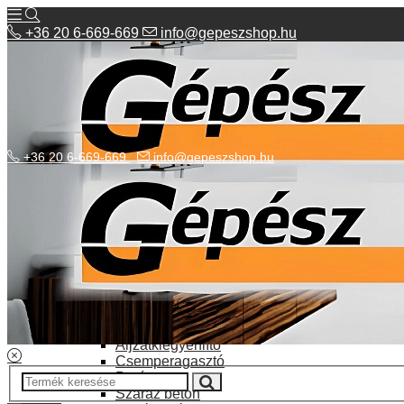
+36 20 6-669-669
info@gepeszshop.hu
+36 20 6-669-669
info@gepeszshop.hu
Kategóriák menü
Bolhapiac
Burkolatok
Elektromos fűtés
Építkezés, fejújítás
Alapozó festék
Aljzatkiegyenlítő
Csemperagasztó
Poráru
Száraz beton