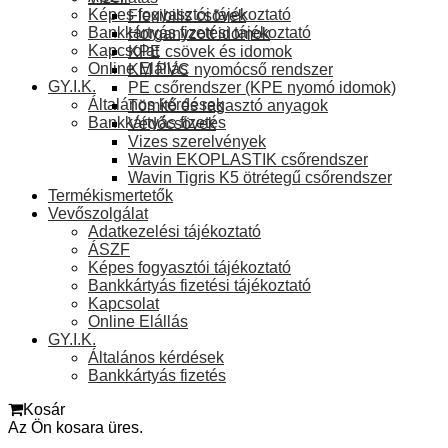
Képes fogyasztói tájékoztató
Flexibilis csövek
Bankkártyás fizetési tájékoztató
Horganyzott idomok
Kapcsolat
KPE csövek és idomok
Online Elállás
KM PVC nyomócső rendszer
GY.I.K.
PE csőrendszer (KPE nyomó idomok)
Általános kérdések
Tömítő és ragasztó anyagok
Bankkártyás fizetés
Védőcsövek
Vizes szerelvények
Wavin EKOPLASTIK csőrendszer
Wavin Tigris K5 ötrétegű csőrendszer
Termékismertetők
Vevőszolgálat
Adatkezelési tájékoztató
ÁSZF
Képes fogyasztói tájékoztató
Bankkártyás fizetési tájékoztató
Kapcsolat
Online Elállás
GY.I.K.
Általános kérdések
Bankkártyás fizetés
Kosár
Az Ön kosara üres.