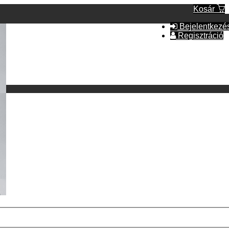
Kosár
Bejelentkezé
Regisztráció