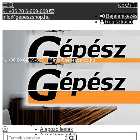
Kosár
+36 20 6-669-669
Bejelentkezés
info@gepeszshop.hu
Regisztráció
+36 20 6-669-669
info@gepeszshop.hu
Kategóriák menü
Bolhapiac
Burkolatok
Elektromos fűtés
Építkezés, fejújítás
Alapozó festék
Aljzatkiegyenlítő