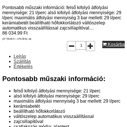
Pontosabb műszaki információ: felső kifolyó átfolyási
mennyisége: 21 l/perc alsó kifolyó átfolyási mennyisége: 29
l/perc maximális átfolyási mennyiség 3 bar mellett: 29 l/perc
kerámiabetét beállítható hőfokkorlátozó váltószelep
automatikus visszaállítással zajcsillapítóval…
86 034.99
Ft
(67 744.09
Ft
+ 27% ÁFA) / db
Kosárba
Leírás
Szállítás
Értékelés
Pontosabb műszaki információ:
felső kifolyó átfolyási mennyisége: 21 l/perc
alsó kifolyó átfolyási mennyisége: 29 l/perc
maximális átfolyási mennyiség 3 bar mellett: 29 l/perc
kerámiabetét
beállítható hőfokkorlátozó
váltószelep automatikus visszaállítással
zajcsillapítóval
csatlakozás módja: alaptest