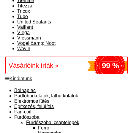
Tiemme
Tilezza
Tricox
Tubo
United Sealants
Vaillant
Viega
Viessmann
Vogel &amp; Noot
Wavin
99 %
Vásárlóink írták »
Kínálatunk
Bolhapiac
Padlóburkolatok, falburkolatok
Elektromos fűtés
Építkezés, felújítás
Fan-coil
Fürdőszoba
Fürdőszobai csaptelepek
Ferro