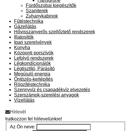
Hansgrohe
Fürdőszobai kiegészítők
Szaniterek
Zuhanykabinok
Fűtéstechnika
Gázellátás
Hővisszanyerős szellőztető rendszerek
Illatosítók
Ipari szerelvények
Konyha
Központi porszívók
Lefolyó rendszerek
Légkondícionálók
Légtisztító, Párásító
Megújuló energia
Öntözés-kertépítés
Rögzítéstechnika
Szennyvíz és csapadékvíz elvezetés
Szerszámok-szerelési anyagok
Vízellátás
Hírlevél
Iratkozzon fel hírlevelünkre!
Az Ön neve: