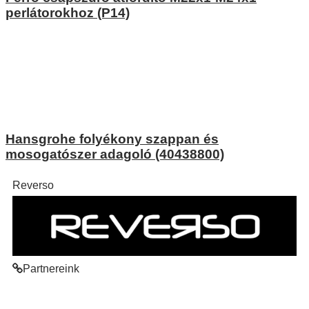
perlátorokhoz (P14)
Hansgrohe folyékony szappan és
mosogatószer adagoló (40438800)
Reverso
Partnereink