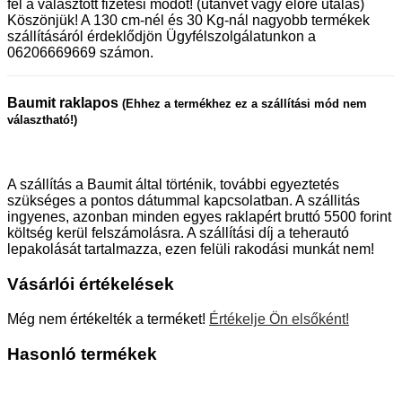
fel a választott fizetési módot! (utánvét vagy előre utalás)
Köszönjük! A 130 cm-nél és 30 Kg-nál nagyobb termékek
szállításáról érdeklődjön Ügyfélszolgálatunkon a
06206669669 számon.
Baumit raklapos
(Ehhez a termékhez ez a szállítási mód nem
választható!)
A szállítás a Baumit által történik, további egyeztetés
szükséges a pontos dátummal kapcsolatban. A szállitás
ingyenes, azonban minden egyes raklapért bruttó 5500 forint
költség kerül felszámolásra. A szállítási díj a teherautó
lepakolását tartalmazza, ezen felüli rakodási munkát nem!
Vásárlói értékelések
Még nem értékelték a terméket!
Értékelje Ön elsőként!
Hasonló termékek