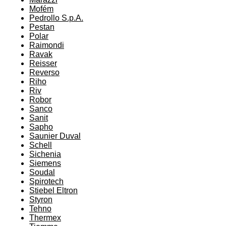
Mofém
Pedrollo S.p.A.
Pestan
Polar
Raimondi
Ravak
Reisser
Reverso
Riho
Riv
Robor
Sanco
Sanit
Sapho
Saunier Duval
Schell
Sichenia
Siemens
Soudal
Spirotech
Stiebel Eltron
Styron
Tehno
Thermex