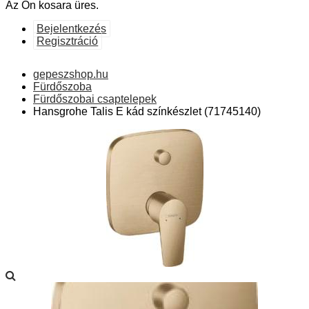
Az Ön kosara üres.
Bejelentkezés
Regisztráció
gepeszshop.hu
Fürdőszoba
Fürdőszobai csaptelepek
Hansgrohe Talis E kád színkészlet (71745140)