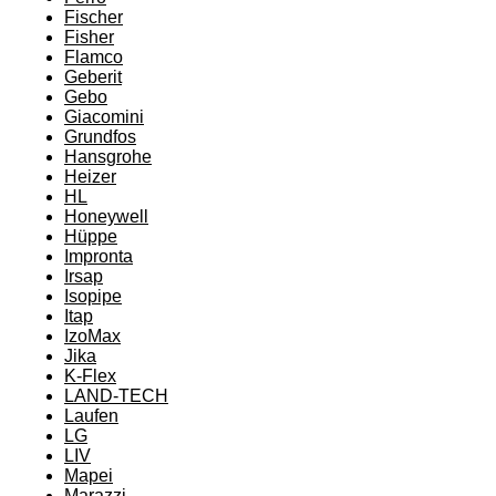
Fischer
Fisher
Flamco
Geberit
Gebo
Giacomini
Grundfos
Hansgrohe
Heizer
HL
Honeywell
Hüppe
Impronta
Irsap
Isopipe
Itap
IzoMax
Jika
K-Flex
LAND-TECH
Laufen
LG
LIV
Mapei
Marazzi