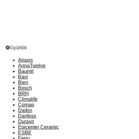
Gyártók
Aliaxis
AnnaTwelve
Baumit
Baxi
Bien
Bosch
BRH
Climalife
Comap
Daikin
Danfoss
Duravit
Epicenter Ceramic
ESBE
Ferro