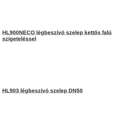
HL900NECO légbeszívó szelep kettős falú
szigeteléssel
HL903 légbeszívó szelep DN50