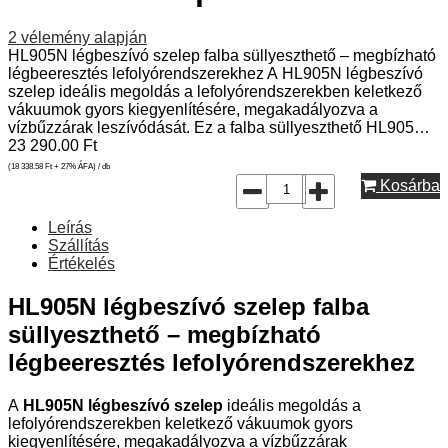
2
vélemény alapján
HL905N légbeszívó szelep falba süllyeszthető – megbízható
légbeeresztés lefolyórendszerekhez A HL905N légbeszívó
szelep ideális megoldás a lefolyórendszerekben keletkező
vákuumok gyors kiegyenlítésére, megakadályozva a
vízbűzzárak leszívódását. Ez a falba süllyeszthető HL905…
23 290.00
Ft
(18 338.58
Ft
+ 27% ÁFA) / db
Kosárba
Leírás
Szállítás
Értékelés
HL905N légbeszívó szelep falba
süllyeszthető – megbízható
légbeeresztés lefolyórendszerekhez
A
HL905N légbeszívó szelep
ideális megoldás a
lefolyórendszerekben keletkező vákuumok gyors
kiegyenlítésére, megakadályozva a vízbűzzárak