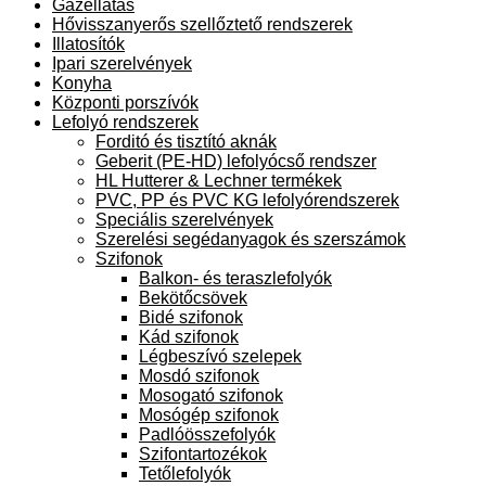
Gázellátás
Hővisszanyerős szellőztető rendszerek
Illatosítók
Ipari szerelvények
Konyha
Központi porszívók
Lefolyó rendszerek
Forditó és tisztító aknák
Geberit (PE-HD) lefolyócső rendszer
HL Hutterer & Lechner termékek
PVC, PP és PVC KG lefolyórendszerek
Speciális szerelvények
Szerelési segédanyagok és szerszámok
Szifonok
Balkon- és teraszlefolyók
Bekötőcsövek
Bidé szifonok
Kád szifonok
Légbeszívó szelepek
Mosdó szifonok
Mosogató szifonok
Mosógép szifonok
Padlóösszefolyók
Szifontartozékok
Tetőlefolyók