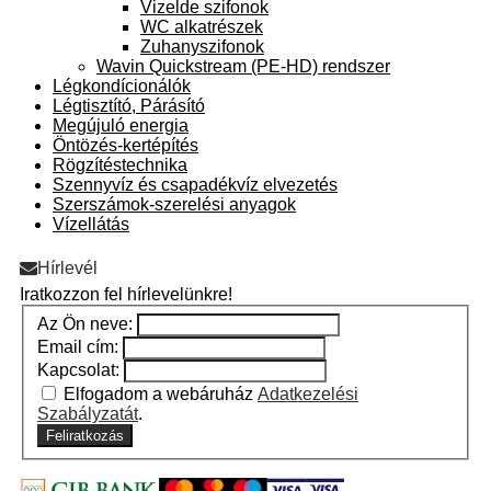
Vizelde szifonok
WC alkatrészek
Zuhanyszifonok
Wavin Quickstream (PE-HD) rendszer
Légkondícionálók
Légtisztító, Párásító
Megújuló energia
Öntözés-kertépítés
Rögzítéstechnika
Szennyvíz és csapadékvíz elvezetés
Szerszámok-szerelési anyagok
Vízellátás
Hírlevél
Iratkozzon fel hírlevelünkre!
Az Ön neve:
Email cím:
Kapcsolat:
Elfogadom a webáruház
Adatkezelési
Szabályzatát
.
Feliratkozás