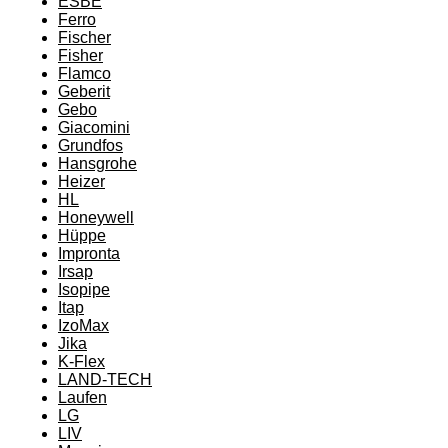
ESBE
Ferro
Fischer
Fisher
Flamco
Geberit
Gebo
Giacomini
Grundfos
Hansgrohe
Heizer
HL
Honeywell
Hüppe
Impronta
Irsap
Isopipe
Itap
IzoMax
Jika
K-Flex
LAND-TECH
Laufen
LG
LIV