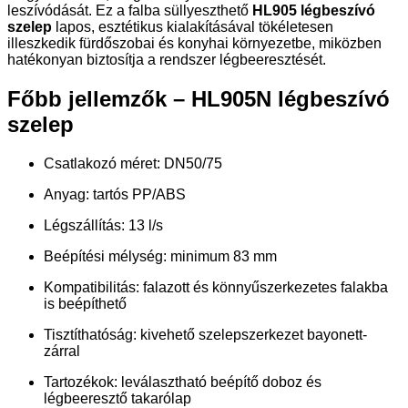
leszívódását. Ez a falba süllyeszthető
HL905 légbeszívó
szelep
lapos, esztétikus kialakításával tökéletesen
illeszkedik fürdőszobai és konyhai környezetbe, miközben
hatékonyan biztosítja a rendszer légbeeresztését.
Főbb jellemzők – HL905N légbeszívó
szelep
Csatlakozó méret: DN50/75
Anyag: tartós PP/ABS
Légszállítás: 13 l/s
Beépítési mélység: minimum 83 mm
Kompatibilitás: falazott és könnyűszerkezetes falakba
is beépíthető
Tisztíthatóság: kivehető szelepszerkezet bayonett-
zárral
Tartozékok: leválasztható beépítő doboz és
légbeeresztő takarólap