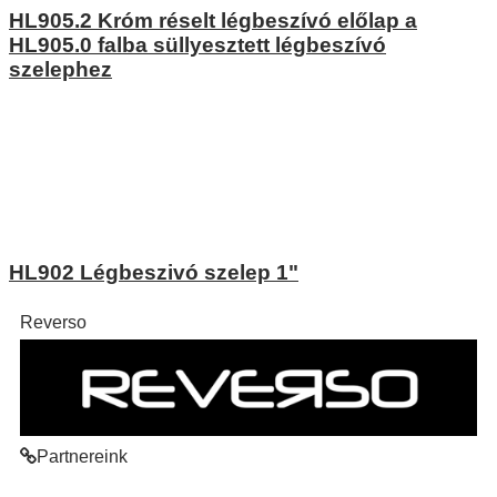
HL905.2 Króm réselt légbeszívó előlap a
HL905.0 falba süllyesztett légbeszívó
szelephez
HL902 Légbeszivó szelep 1"
Reverso
Partnereink