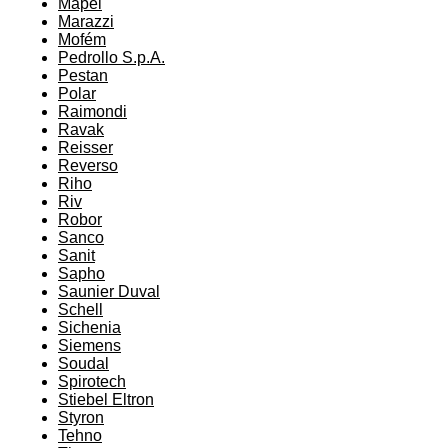
Mapei
Marazzi
Mofém
Pedrollo S.p.A.
Pestan
Polar
Raimondi
Ravak
Reisser
Reverso
Riho
Riv
Robor
Sanco
Sanit
Sapho
Saunier Duval
Schell
Sichenia
Siemens
Soudal
Spirotech
Stiebel Eltron
Styron
Tehno