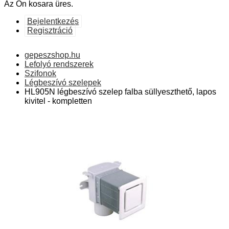
Az Ön kosara üres.
Bejelentkezés
Regisztráció
gepeszshop.hu
Lefolyó rendszerek
Szifonok
Légbeszívó szelepek
HL905N légbeszívó szelep falba süllyeszthető, lapos
kivitel - kompletten