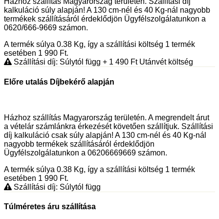
Házhoz szállítás Magyarország területén. Szállítási díj
kalkuláció súly alapján! A 130 cm-nél és 40 Kg-nál nagyobb
termékek szállításáról érdeklődjön Ügyfélszolgálatunkon a
0620/666-9669 számon.
A termék súlya 0.38
Kg
, így a szállítási költség 1 termék
esetében 1 990
Ft
.
Szállítási díj: Súlytól függ
+ 1 490
Ft
Utánvét költség
Előre utalás Díjbekérő alapján
Házhoz szállítás Magyarország területén. A megrendelt árut
a vételár számlánkra érkezését követően szállítjuk. Szállítási
díj kalkuláció csak súly alapján! A 130 cm-nél és 40 Kg-nál
nagyobb termékek szállításáról érdeklődjön
Ügyfélszolgálatunkon a 06206669669 számon.
A termék súlya 0.38
Kg
, így a szállítási költség 1 termék
esetében 1 990
Ft
.
Szállítási díj: Súlytól függ
Túlméretes áru szállítása