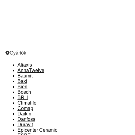
Gyártók
Aliaxis
AnnaTwelve
Baumit
Baxi
Bien
Bosch
BRH
Climalife
Comap
Daikin
Danfoss
Duravit
Epicenter Ceramic