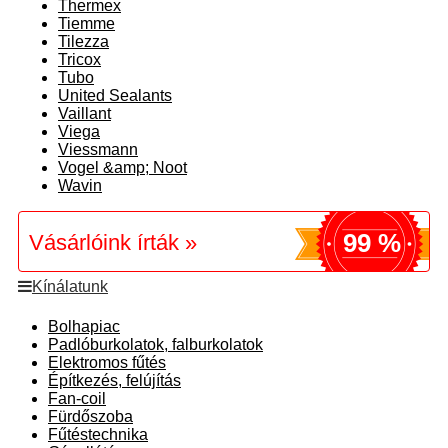
Thermex
Tiemme
Tilezza
Tricox
Tubo
United Sealants
Vaillant
Viega
Viessmann
Vogel &amp; Noot
Wavin
99 %
Vásárlóink írták »
Kínálatunk
Bolhapiac
Padlóburkolatok, falburkolatok
Elektromos fűtés
Építkezés, felújítás
Fan-coil
Fürdőszoba
Fűtéstechnika