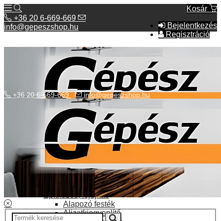
Kosár
+36 20 6-669-669
Bejelentkezés
info@gepeszshop.hu
Regisztráció
+36 20 6-669-669
info@gepeszshop.hu
Kategóriák menü
Bolhapiac
Burkolatok
Elektromos fűtés
Építkezés, fejújítás
Alapozó festék
Aljzatkiegyenlítő