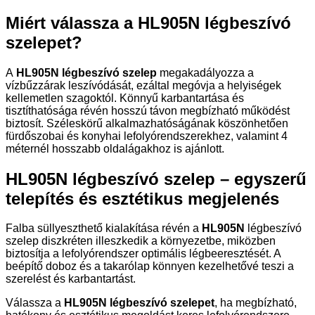
Miért válassza a HL905N légbeszívó
szelepet?
A
HL905N légbeszívó szelep
megakadályozza a
vízbűzzárak leszívódását, ezáltal megóvja a helyiségek
kellemetlen szagoktól. Könnyű karbantartása és
tisztíthatósága révén hosszú távon megbízható működést
biztosít. Széleskörű alkalmazhatóságának köszönhetően
fürdőszobai és konyhai lefolyórendszerekhez, valamint 4
méternél hosszabb oldalágakhoz is ajánlott.
HL905N légbeszívó szelep – egyszerű
telepítés és esztétikus megjelenés
Falba süllyeszthető kialakítása révén a
HL905N
légbeszívó
szelep diszkréten illeszkedik a környezetbe, miközben
biztosítja a lefolyórendszer optimális légbeeresztését. A
beépítő doboz és a takarólap könnyen kezelhetővé teszi a
szerelést és karbantartást.
Válassza a
HL905N légbeszívó szelepet
, ha megbízható,