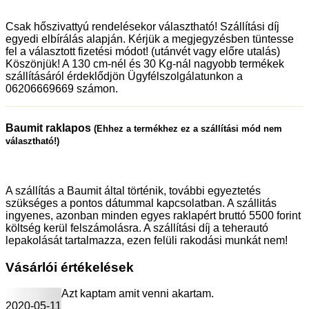
Csak hőszivattyú rendelésekor választható! Szállítási díj
egyedi elbírálás alapján. Kérjük a megjegyzésben tüntesse
fel a választott fizetési módot! (utánvét vagy előre utalás)
Köszönjük! A 130 cm-nél és 30 Kg-nál nagyobb termékek
szállításáról érdeklődjön Ügyfélszolgálatunkon a
06206669669 számon.
Baumit raklapos
(Ehhez a termékhez ez a szállítási mód nem
választható!)
A szállítás a Baumit által történik, további egyeztetés
szükséges a pontos dátummal kapcsolatban. A szállitás
ingyenes, azonban minden egyes raklapért bruttó 5500 forint
költség kerül felszámolásra. A szállítási díj a teherautó
lepakolását tartalmazza, ezen felüli rakodási munkát nem!
Vásárlói értékelések
Azt kaptam amit venni akartam.
2020-05-11