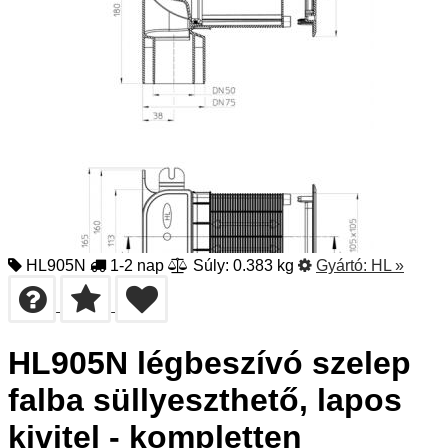
HL905N
1-2 nap
Súly: 0.383 kg
Gyártó:
HL
»
HL905N légbeszívó szelep
falba süllyeszthető, lapos
kivitel - kompletten