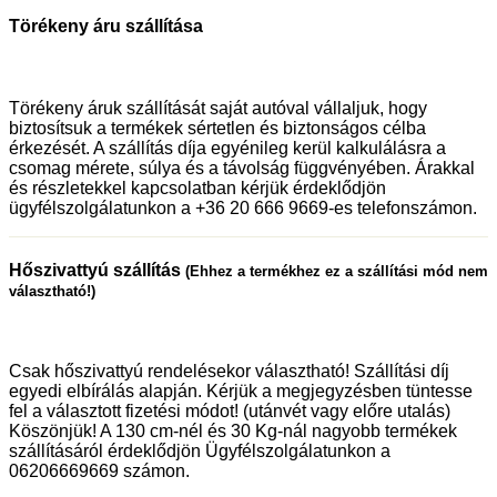
Törékeny áru szállítása
Törékeny áruk szállítását saját autóval vállaljuk, hogy
biztosítsuk a termékek sértetlen és biztonságos célba
érkezését. A szállítás díja egyénileg kerül kalkulálásra a
csomag mérete, súlya és a távolság függvényében. Árakkal
és részletekkel kapcsolatban kérjük érdeklődjön
ügyfélszolgálatunkon a +36 20 666 9669-es telefonszámon.
Hőszivattyú szállítás
(Ehhez a termékhez ez a szállítási mód nem
választható!)
Csak hőszivattyú rendelésekor választható! Szállítási díj
egyedi elbírálás alapján. Kérjük a megjegyzésben tüntesse
fel a választott fizetési módot! (utánvét vagy előre utalás)
Köszönjük! A 130 cm-nél és 30 Kg-nál nagyobb termékek
szállításáról érdeklődjön Ügyfélszolgálatunkon a
06206669669 számon.