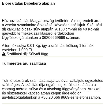
Előre utalás Díjbekérő alapján
Házhoz szállítás Magyarország területén. A megrendelt árut
a vételár számlánkra érkezését követően szállítjuk. Szállítási
díj kalkuláció csak súly alapján! A 130 cm-nél és 40 Kg-nál
nagyobb termékek szállításáról érdeklődjön
Ügyfélszolgálatunkon a 06206669669 számon.
A termék súlya 0.01
Kg
, így a szállítási költség 1 termék
esetében 1 990
Ft
.
Szállítási díj: Súlytól függ
Túlméretes áru szállítása
Túlméretes áruk szállítását saját autóval vállaljuk, egyeztetés
szükséges. A szállítás díja egyénileg kerül kalkulálásra a
csomag mérete, súlya és a távolság függvényében. Árakkal
és részletekkel kapcsolatban kérjük érdeklődjön
ügyfélszolgálatunkon a +36 20 666 9669-es telefonszámon.