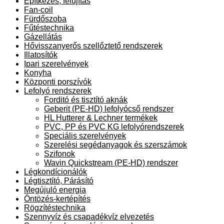
Építkezés, felújítás
Fan-coil
Fürdőszoba
Fűtéstechnika
Gázellátás
Hővisszanyerős szellőztető rendszerek
Illatosítók
Ipari szerelvények
Konyha
Központi porszívók
Lefolyó rendszerek
Forditó és tisztító aknák
Geberit (PE-HD) lefolyócső rendszer
HL Hutterer & Lechner termékek
PVC, PP és PVC KG lefolyórendszerek
Speciális szerelvények
Szerelési segédanyagok és szerszámok
Szifonok
Wavin Quickstream (PE-HD) rendszer
Légkondícionálók
Légtisztító, Párásító
Megújuló energia
Öntözés-kertépítés
Rögzítéstechnika
Szennyvíz és csapadékvíz elvezetés