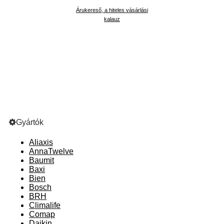
Árukereső, a hiteles vásárlási
kalauz
Gyártók
Aliaxis
AnnaTwelve
Baumit
Baxi
Bien
Bosch
BRH
Climalife
Comap
Daikin