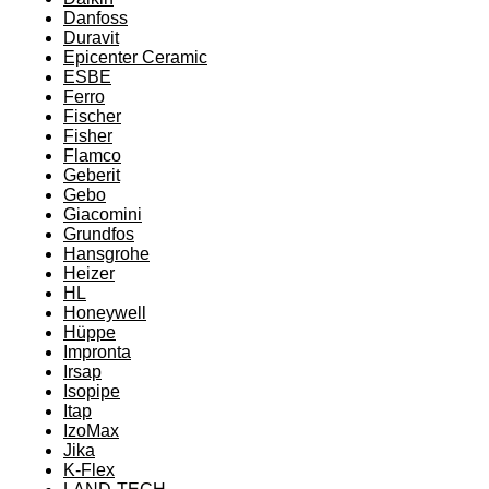
Danfoss
Duravit
Epicenter Ceramic
ESBE
Ferro
Fischer
Fisher
Flamco
Geberit
Gebo
Giacomini
Grundfos
Hansgrohe
Heizer
HL
Honeywell
Hüppe
Impronta
Irsap
Isopipe
Itap
IzoMax
Jika
K-Flex