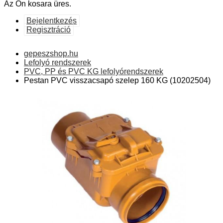
Az Ön kosara üres.
Bejelentkezés
Regisztráció
gepeszshop.hu
Lefolyó rendszerek
PVC, PP és PVC KG lefolyórendszerek
Pestan PVC visszacsapó szelep 160 KG (10202504)