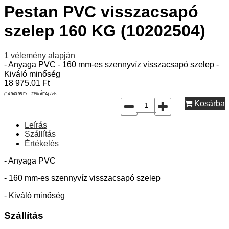
Pestan PVC visszacsapó
szelep 160 KG (10202504)
1
vélemény alapján
- Anyaga PVC - 160 mm-es szennyvíz visszacsapó szelep -
Kiváló minőség
18 975.01
Ft
(14 940.95
Ft
+ 27% ÁFA) / db
Kosárba
Leírás
Szállítás
Értékelés
- Anyaga PVC
- 160 mm-es szennyvíz visszacsapó szelep
- Kiváló minőség
Szállítás