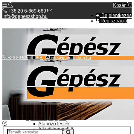
Kosár
+36 20 6-669-669
Bejelentkezés
info@gepeszshop.hu
Regisztráció
+36 20 6-669-669
info@gepeszshop.hu
Kategóriák menü
Bolhapiac
Burkolatok
Elektromos fűtés
Építkezés, fejújítás
Alapozó festék
Aljzatkiegyenlítő