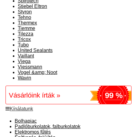
Spirotech
Stiebel Eltron
Styron
Tehno
Thermex
Tiemme
Tilezza
Tricox
Tubo
United Sealants
Vaillant
Viega
Viessmann
Vogel &amp; Noot
Wavin
99 %
Vásárlóink írták »
Kínálatunk
Bolhapiac
Padlóburkolatok, falburkolatok
Elektromos fűtés