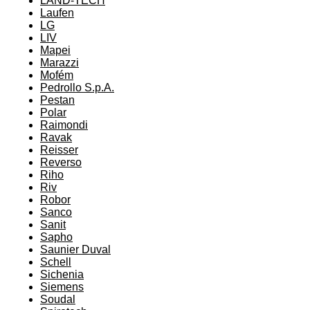
LAND-TECH
Laufen
LG
LIV
Mapei
Marazzi
Mofém
Pedrollo S.p.A.
Pestan
Polar
Raimondi
Ravak
Reisser
Reverso
Riho
Riv
Robor
Sanco
Sanit
Sapho
Saunier Duval
Schell
Sichenia
Siemens
Soudal