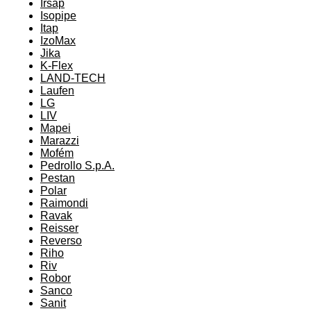
Irsap
Isopipe
Itap
IzoMax
Jika
K-Flex
LAND-TECH
Laufen
LG
LIV
Mapei
Marazzi
Mofém
Pedrollo S.p.A.
Pestan
Polar
Raimondi
Ravak
Reisser
Reverso
Riho
Riv
Robor
Sanco
Sanit