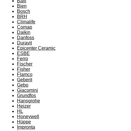
Baxi
Bien
Bosch
BRH
Climalife
Comap
Daikin
Danfoss
Duravit
Epicenter Ceramic
ESBE
Ferro
Fischer
Fisher
Flamco
Geberit
Gebo
Giacomini
Grundfos
Hansgrohe
Heizer
HL
Honeywell
Hüppe
Impronta