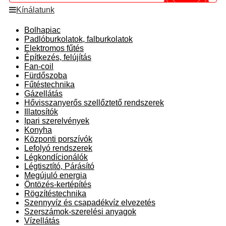
Kínálatunk
Bolhapiac
Padlóburkolatok, falburkolatok
Elektromos fűtés
Építkezés, felújítás
Fan-coil
Fürdőszoba
Fűtéstechnika
Gázellátás
Hővisszanyerős szellőztető rendszerek
Illatosítók
Ipari szerelvények
Konyha
Központi porszívók
Lefolyó rendszerek
Légkondícionálók
Légtisztító, Párásító
Megújuló energia
Öntözés-kertépítés
Rögzítéstechnika
Szennyvíz és csapadékvíz elvezetés
Szerszámok-szerelési anyagok
Vízellátás