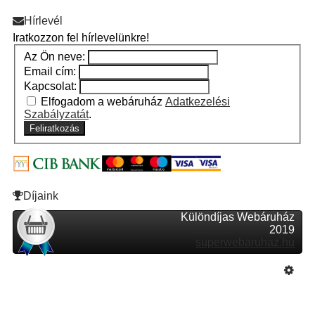
Hírlevél
Iratkozzon fel hírlevelünkre!
Az Ön neve:
Email cím:
Kapcsolat:
Elfogadom a webáruház
Adatkezelési
Szabályzatát
.
Feliratkozás
Díjaink
Különdíjas Webáruház
2019
superwebaruhaz.hu
Szeretne Ön is ilyen webáruházat nyitni?
Webáruház nyitás »