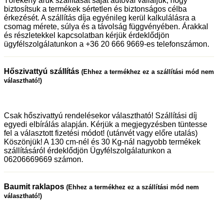
Törékeny áruk szállítását saját autóval vállaljuk, hogy
biztosítsuk a termékek sértetlen és biztonságos célba
érkezését. A szállítás díja egyénileg kerül kalkulálásra a
csomag mérete, súlya és a távolság függvényében. Árakkal
és részletekkel kapcsolatban kérjük érdeklődjön
ügyfélszolgálatunkon a +36 20 666 9669-es telefonszámon.
Hőszivattyú szállítás
(Ehhez a termékhez ez a szállítási mód nem
választható!)
Csak hőszivattyú rendelésekor választható! Szállítási díj
egyedi elbírálás alapján. Kérjük a megjegyzésben tüntesse
fel a választott fizetési módot! (utánvét vagy előre utalás)
Köszönjük! A 130 cm-nél és 30 Kg-nál nagyobb termékek
szállításáról érdeklődjön Ügyfélszolgálatunkon a
06206669669 számon.
Baumit raklapos
(Ehhez a termékhez ez a szállítási mód nem
választható!)