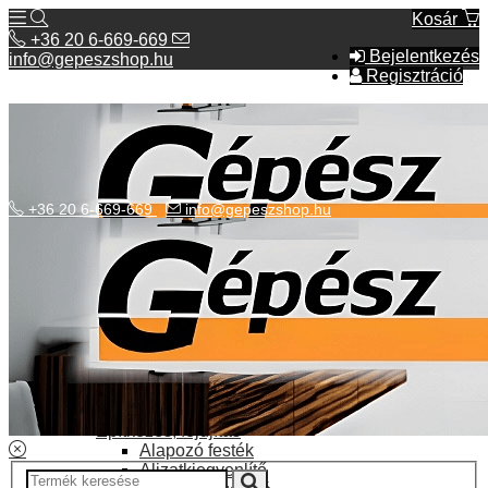
Kosár
+36 20 6-669-669
Bejelentkezés
info@gepeszshop.hu
Regisztráció
+36 20 6-669-669
info@gepeszshop.hu
Kategóriák menü
Bolhapiac
Burkolatok
Elektromos fűtés
Építkezés, fejújítás
Alapozó festék
Aljzatkiegyenlítő