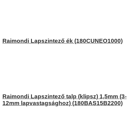
Raimondi Lapszintező ék (180CUNEO1000)
Raimondi Lapszintező talp (klipsz) 1,5mm (3-
12mm lapvastagsághoz) (180BAS15B2200)