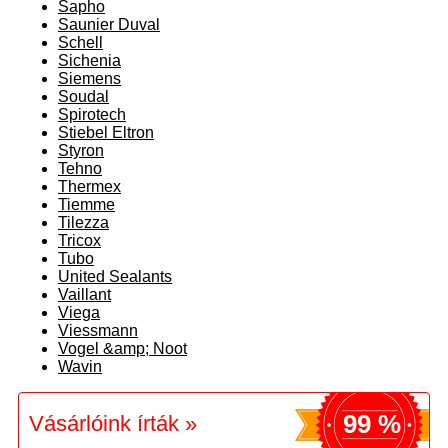
Sapho
Saunier Duval
Schell
Sichenia
Siemens
Soudal
Spirotech
Stiebel Eltron
Styron
Tehno
Thermex
Tiemme
Tilezza
Tricox
Tubo
United Sealants
Vaillant
Viega
Viessmann
Vogel &amp; Noot
Wavin
99 %
Vásárlóink írták »