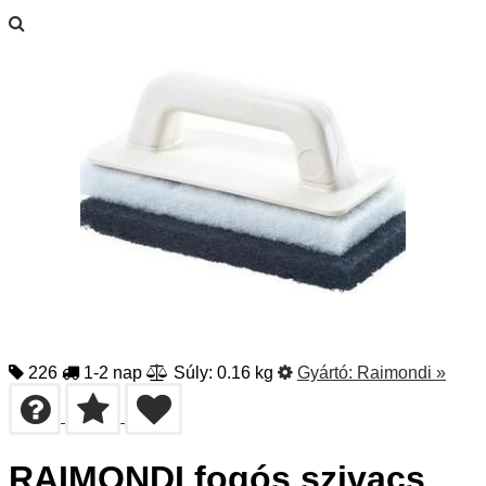
226
1-2 nap
Súly: 0.16 kg
Gyártó:
Raimondi
»
RAIMONDI fogós szivacs