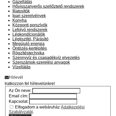
Gázellátás
Hővisszanyerős szellőztető rendszerek
Illatosítók
Ipari szerelvények
Konyha
Központi porszívók
Lefolyó rendszerek
Légkondícionálók
Légtisztító, Párásító
Megújuló energia
Öntözés-kertépítés
Rögzítéstechnika
Szennyvíz és csapadékvíz elvezetés
Szerszámok-szerelési anyagok
Vízellátás
Hírlevél
Iratkozzon fel hírlevelünkre!
Az Ön neve:
Email cím:
Kapcsolat:
Elfogadom a webáruház
Adatkezelési
Szabályzatát
.