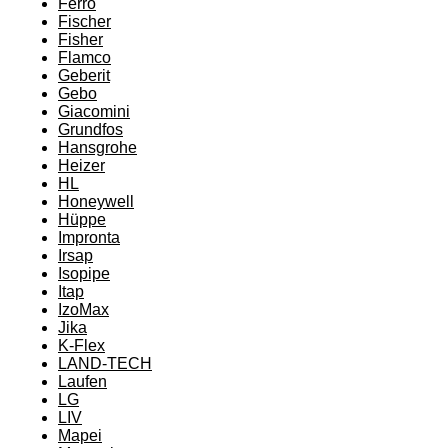
Ferro
Fischer
Fisher
Flamco
Geberit
Gebo
Giacomini
Grundfos
Hansgrohe
Heizer
HL
Honeywell
Hüppe
Impronta
Irsap
Isopipe
Itap
IzoMax
Jika
K-Flex
LAND-TECH
Laufen
LG
LIV
Mapei