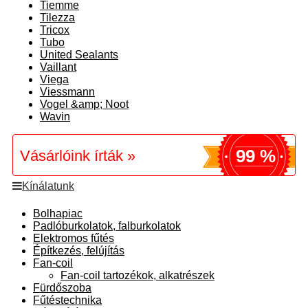
Tiemme
Tilezza
Tricox
Tubo
United Sealants
Vaillant
Viega
Viessmann
Vogel &amp; Noot
Wavin
99 %
Vásárlóink írták »
Kínálatunk
Bolhapiac
Padlóburkolatok, falburkolatok
Elektromos fűtés
Építkezés, felújítás
Fan-coil
Fan-coil tartozékok, alkatrészek
Fürdőszoba
Fűtéstechnika