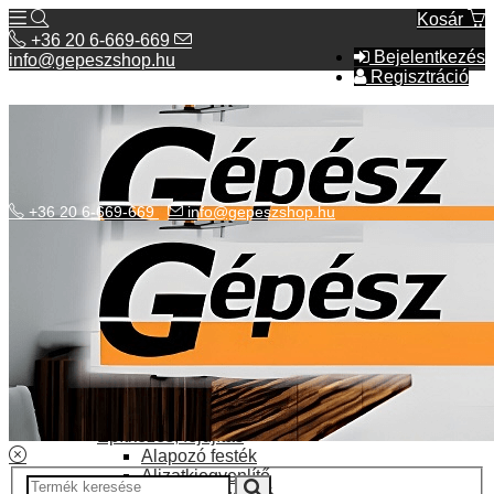
Kosár
+36 20 6-669-669
Bejelentkezés
info@gepeszshop.hu
Regisztráció
+36 20 6-669-669
info@gepeszshop.hu
Kategóriák menü
Bolhapiac
Burkolatok
Elektromos fűtés
Építkezés, fejújítás
Alapozó festék
Aljzatkiegyenlítő