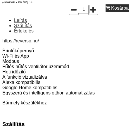
(49 606.30
Ft
+ 27% ÁFA) / db
Kosárba
Leírás
Szállítás
Értékelés
https://reverso.hu/
Érintőképernyő
Wi-Fi és App
Modbus
Fűtés-hűtés-ventilátor üzemmód
Heti időzítő
A funkció vizualizálva
Alexa kompatibilis
Google Home kompatibilis
Egyszerű és intelligens otthon automatizálás
Bármely készülékhez
Szállítás