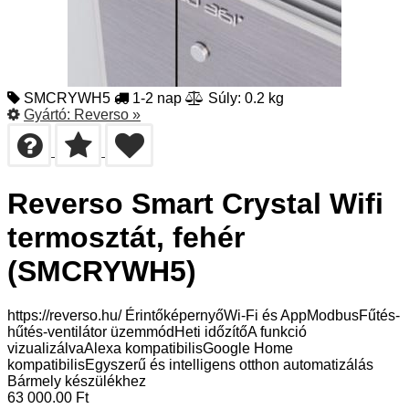
SMCRYWH5
1-2 nap
Súly: 0.2 kg
Gyártó:
Reverso
»
Reverso Smart Crystal Wifi
termosztát, fehér
(SMCRYWH5)
https://reverso.hu/ ÉrintőképernyőWi-Fi és AppModbusFűtés-
hűtés-ventilátor üzemmódHeti időzítőA funkció
vizualizálvaAlexa kompatibilisGoogle Home
kompatibilisEgyszerű és intelligens otthon automatizálás
Bármely készülékhez
63 000.00
Ft