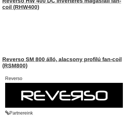
Reverso HW 400 DC inverteres magasfali fan-
coil (RHW400)
Reverso SM 800 álló, alacsony profilú fan-coil
(RSM800)
Reverso
Partnereink