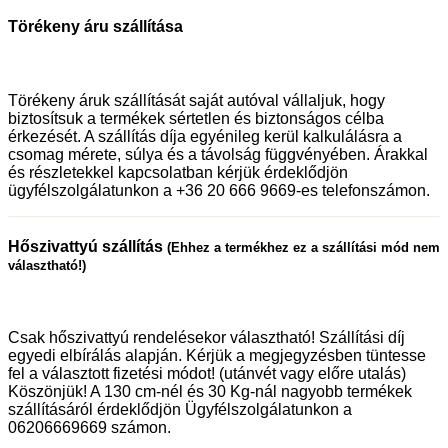
Törékeny áru szállítása
Törékeny áruk szállítását saját autóval vállaljuk, hogy
biztosítsuk a termékek sértetlen és biztonságos célba
érkezését. A szállítás díja egyénileg kerül kalkulálásra a
csomag mérete, súlya és a távolság függvényében. Árakkal
és részletekkel kapcsolatban kérjük érdeklődjön
ügyfélszolgálatunkon a +36 20 666 9669-es telefonszámon.
Hőszivattyú szállítás
(Ehhez a termékhez ez a szállítási mód nem
választható!)
Csak hőszivattyú rendelésekor választható! Szállítási díj
egyedi elbírálás alapján. Kérjük a megjegyzésben tüntesse
fel a választott fizetési módot! (utánvét vagy előre utalás)
Köszönjük! A 130 cm-nél és 30 Kg-nál nagyobb termékek
szállításáról érdeklődjön Ügyfélszolgálatunkon a
06206669669 számon.