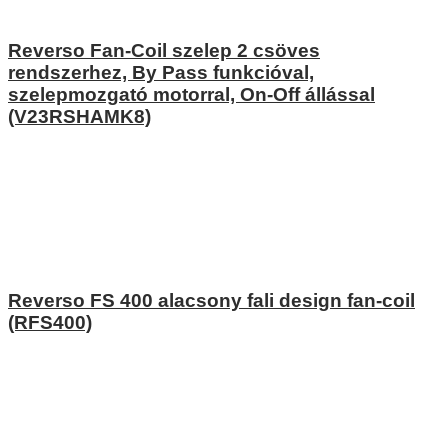
Reverso Fan-Coil szelep 2 csöves
rendszerhez, By Pass funkcióval,
szelepmozgató motorral, On-Off állással
(V23RSHAMK8)
Reverso FS 400 alacsony fali design fan-coil
(RFS400)