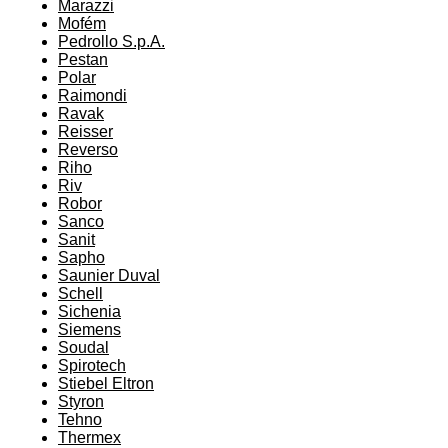
Marazzi
Mofém
Pedrollo S.p.A.
Pestan
Polar
Raimondi
Ravak
Reisser
Reverso
Riho
Riv
Robor
Sanco
Sanit
Sapho
Saunier Duval
Schell
Sichenia
Siemens
Soudal
Spirotech
Stiebel Eltron
Styron
Tehno
Thermex