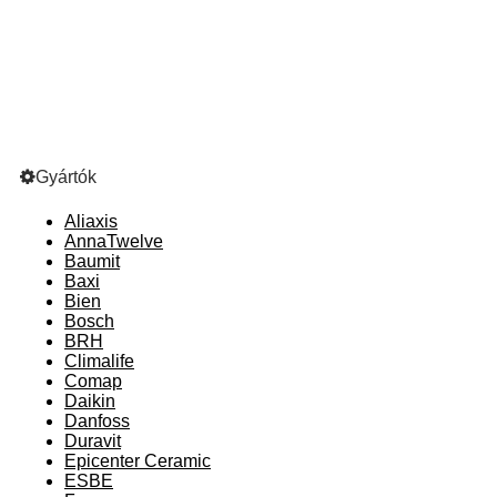
Gyártók
Aliaxis
AnnaTwelve
Baumit
Baxi
Bien
Bosch
BRH
Climalife
Comap
Daikin
Danfoss
Duravit
Epicenter Ceramic
ESBE