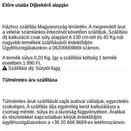
Előre utalás Díjbekérő alapján
Házhoz szállítás Magyarország területén. A megrendelt árut
a vételár számlánkra érkezését követően szállítjuk. Szállítási
díj kalkuláció csak súly alapján! A 130 cm-nél és 40 Kg-nál
nagyobb termékek szállításáról érdeklődjön
Ügyfélszolgálatunkon a 06206669669 számon.
A termék súlya 0.20
Kg
, így a szállítási költség 1 termék
esetében 1 990
Ft
.
Szállítási díj: Súlytól függ
Túlméretes áru szállítása
Túlméretes áruk szállítását saját autóval vállaljuk, egyeztetés
szükséges. A szállítás díja egyénileg kerül kalkulálásra a
csomag mérete, súlya és a távolság függvényében. Árakkal
és részletekkel kapcsolatban kérjük érdeklődjön
ügyfélszolgálatunkon a +36 20 666 9669-es telefonszámon.