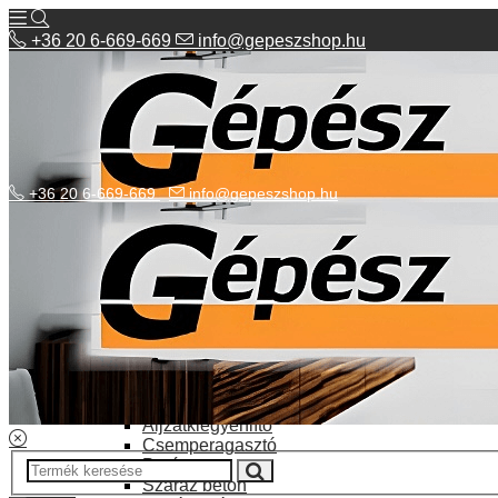
+36 20 6-669-669
info@gepeszshop.hu
+36 20 6-669-669
info@gepeszshop.hu
Kategóriák menü
Bolhapiac
Burkolatok
Elektromos fűtés
Építkezés, fejújítás
Alapozó festék
Aljzatkiegyenlítő
Csemperagasztó
Poráru
Száraz beton