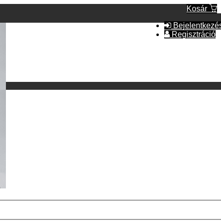
Kosár
Bejelentkezé
Regisztráció