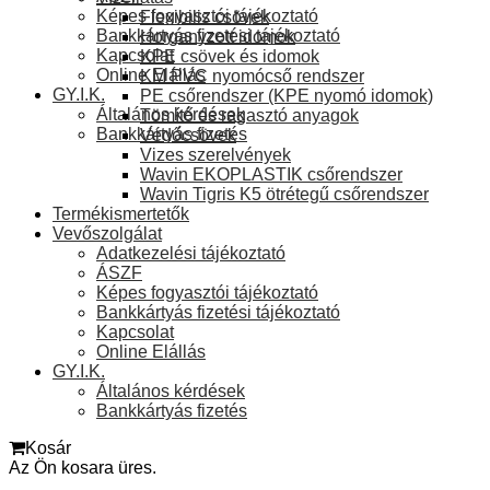
Képes fogyasztói tájékoztató
Flexibilis csövek
Bankkártyás fizetési tájékoztató
Horganyzott idomok
Kapcsolat
KPE csövek és idomok
Online Elállás
KM PVC nyomócső rendszer
GY.I.K.
PE csőrendszer (KPE nyomó idomok)
Általános kérdések
Tömítő és ragasztó anyagok
Bankkártyás fizetés
Védőcsövek
Vizes szerelvények
Wavin EKOPLASTIK csőrendszer
Wavin Tigris K5 ötrétegű csőrendszer
Termékismertetők
Vevőszolgálat
Adatkezelési tájékoztató
ÁSZF
Képes fogyasztói tájékoztató
Bankkártyás fizetési tájékoztató
Kapcsolat
Online Elállás
GY.I.K.
Általános kérdések
Bankkártyás fizetés
Kosár
Az Ön kosara üres.