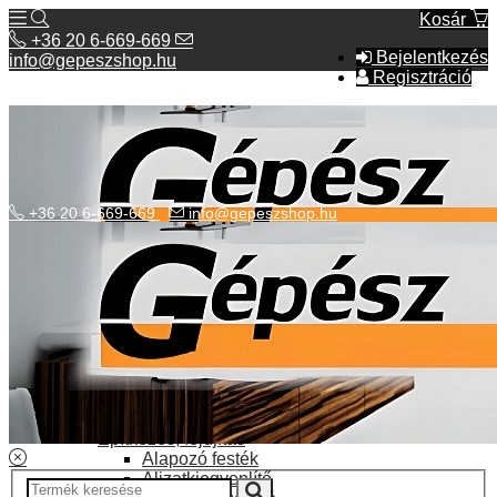
Kosár
+36 20 6-669-669
Bejelentkezés
info@gepeszshop.hu
Regisztráció
+36 20 6-669-669
info@gepeszshop.hu
Kategóriák menü
Bolhapiac
Burkolatok
Elektromos fűtés
Építkezés, fejújítás
Alapozó festék
Aljzatkiegyenlítő