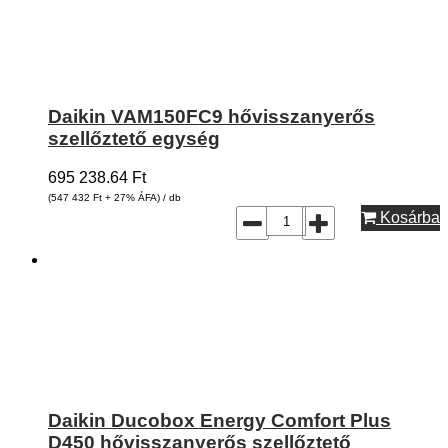
Daikin VAM150FC9 hővisszanyerős
szellőztető egység
695 238.64
Ft
(547 432
Ft
+ 27% ÁFA) / db
Kosárba
Daikin Ducobox Energy Comfort Plus
D450 hővisszanyerős szellőztető