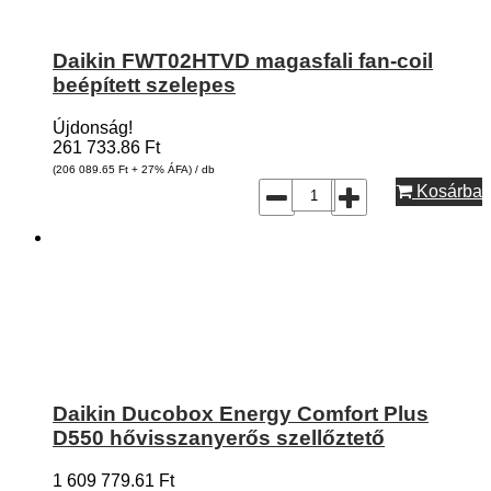
Daikin FWT02HTVD magasfali fan-coil
beépített szelepes
Újdonság!
261 733.86
Ft
(206 089.65
Ft
+ 27% ÁFA) / db
Kosárba
Daikin Ducobox Energy Comfort Plus
D550 hővisszanyerős szellőztető
1 609 779.61
Ft