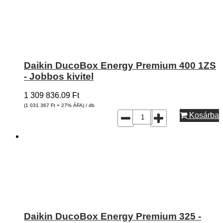
Daikin DucoBox Energy Premium 400 1ZS
- Jobbos kivitel
1 309 836.09
Ft
(1 031 367
Ft
+ 27% ÁFA) / db
Kosárba
Daikin DucoBox Energy Premium 325 -