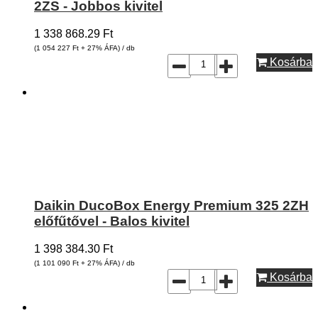
2ZS - Jobbos kivitel
1 338 868.29
Ft
(1 054 227
Ft
+ 27% ÁFA) / db
Kosárba
Daikin DucoBox Energy Premium 325 2ZH
előfűtővel - Balos kivitel
1 398 384.30
Ft
(1 101 090
Ft
+ 27% ÁFA) / db
Kosárba