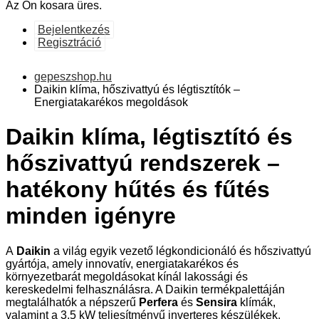
Az Ön kosara üres.
Bejelentkezés
Regisztráció
gepeszshop.hu
Daikin klíma, hőszivattyú és légtisztítók –
Energiatakarékos megoldások
Daikin klíma, légtisztító és
hőszivattyú rendszerek –
hatékony hűtés és fűtés
minden igényre
A
Daikin
a világ egyik vezető légkondicionáló és hőszivattyú
gyártója, amely innovatív, energiatakarékos és
környezetbarát megoldásokat kínál lakossági és
kereskedelmi felhasználásra. A Daikin termékpalettáján
megtalálhatók a népszerű
Perfera
és
Sensira
klímák,
valamint a 3,5 kW teljesítményű inverteres készülékek,