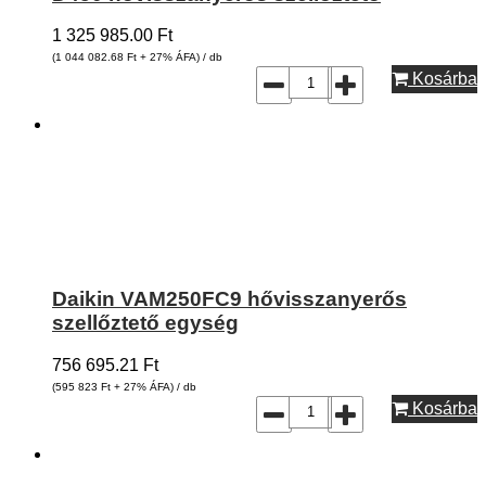
1 325 985.00
Ft
(1 044 082.68
Ft
+ 27% ÁFA) / db
Kosárba
Daikin VAM250FC9 hővisszanyerős
szellőztető egység
756 695.21
Ft
(595 823
Ft
+ 27% ÁFA) / db
Kosárba