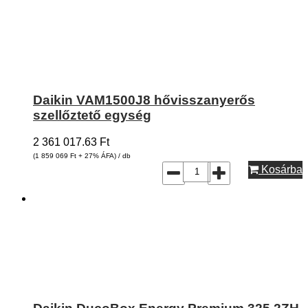
Daikin VAM1500J8 hővisszanyerős
szellőztető egység
2 361 017.63
Ft
(1 859 069
Ft
+ 27% ÁFA) / db
Kosárba