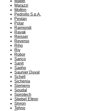
Mapei
Marazzi
Mofém
Pedrollo S.p.A.
Pestan
Polar
Raimondi
Ravak
Reisser
Reverso
Riho
Riv
Robor
Sanco
Sanit
Sapho
Saunier Duval
Schell
Sichenia
Siemens
Soudal
Spirotech
Stiebel Eltron
Styron
Tehno