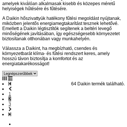
amelyek kiválóan alkalmasak kisebb és közepes méretű
helyiségek hűtésére és fűtésére.
A Daikin hőszivattyúk hatékony fűtési megoldást nyújtanak,
miközben jelentős energiamegtakarítást tesznek lehetővé.
Emellett a Daikin légtisztítók segítenek a beltéri levegő
minőségének javításában, így egészségesebb környezetet
biztosítanak otthonában vagy munkahelyén.
Válassza a Daikint, ha megbízható, csendes és
környezetbarát klíma- és fűtési rendszert keres, amely
hosszú távon biztosítja a komfortot és az
energiatakarékosságot!
64 Daikin termék található.
1
2
3