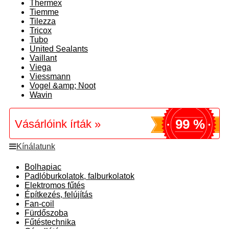
Thermex
Tiemme
Tilezza
Tricox
Tubo
United Sealants
Vaillant
Viega
Viessmann
Vogel &amp; Noot
Wavin
99 %
Vásárlóink írták »
Kínálatunk
Bolhapiac
Padlóburkolatok, falburkolatok
Elektromos fűtés
Építkezés, felújítás
Fan-coil
Fürdőszoba
Fűtéstechnika