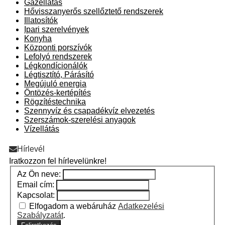
Gázellátás
Hővisszanyerős szellőztető rendszerek
Illatosítók
Ipari szerelvények
Konyha
Központi porszívók
Lefolyó rendszerek
Légkondícionálók
Légtisztító, Párásító
Megújuló energia
Öntözés-kertépítés
Rögzítéstechnika
Szennyvíz és csapadékvíz elvezetés
Szerszámok-szerelési anyagok
Vízellátás
Hírlevél
Iratkozzon fel hírlevelünkre!
Az Ön neve:
Email cím:
Kapcsolat:
Elfogadom a webáruház
Adatkezelési
Szabályzatát
.