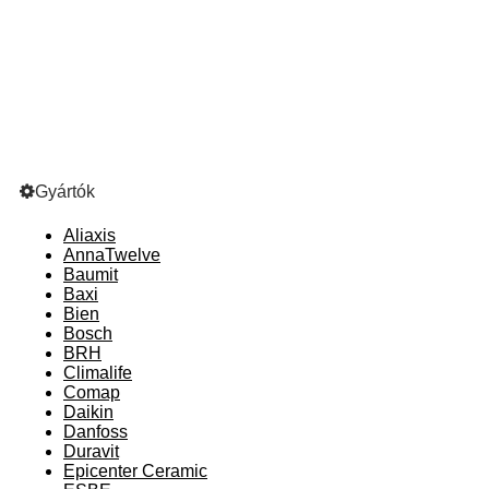
Gyártók
Aliaxis
AnnaTwelve
Baumit
Baxi
Bien
Bosch
BRH
Climalife
Comap
Daikin
Danfoss
Duravit
Epicenter Ceramic