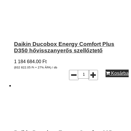
Daikin Ducobox Energy Comfort Plus
D350 hővisszanyerős szellőztető
1 184 684.00
Ft
(932 822.05
Ft
+ 27% ÁFA) / db
Kosárba