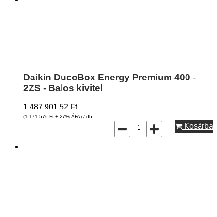
Daikin DucoBox Energy Premium 400 -
2ZS - Balos kivitel
1 487 901.52
Ft
(1 171 576
Ft
+ 27% ÁFA) / db
Kosárba