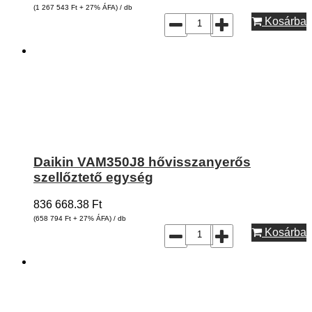
(1 267 543
Ft
+ 27% ÁFA) / db
Kosárba
Daikin VAM350J8 hővisszanyerős
szellőztető egység
836 668.38
Ft
(658 794
Ft
+ 27% ÁFA) / db
Kosárba