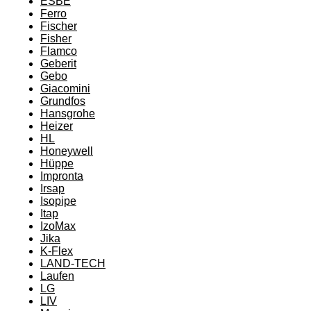
ESBE
Ferro
Fischer
Fisher
Flamco
Geberit
Gebo
Giacomini
Grundfos
Hansgrohe
Heizer
HL
Honeywell
Hüppe
Impronta
Irsap
Isopipe
Itap
IzoMax
Jika
K-Flex
LAND-TECH
Laufen
LG
LIV