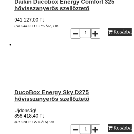
Daikin Ducobox Energy Comfort 325
hővisszanyerős szellőztető
941 127.00
Ft
(741 044.88
Ft
+ 27% ÁFA) / db
Kosárba
DucoBox Energy Sky D275
hővisszanyerős szellőztető
Újdonság!
858 418.40
Ft
(675 920
Ft
+ 27% ÁFA) / db
Kosárba