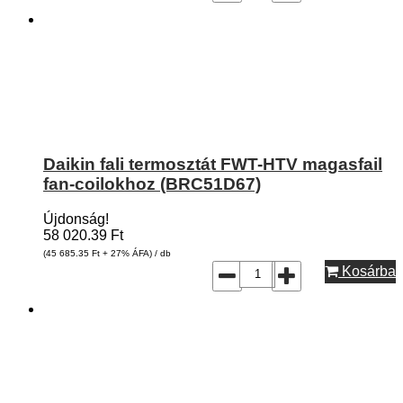
Daikin fali termosztát FWT-HTV magasfail
fan-coilokhoz (BRC51D67)
Újdonság!
58 020.39
Ft
(45 685.35
Ft
+ 27% ÁFA) / db
Kosárba