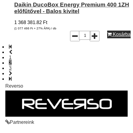
Daikin DucoBox Energy Premium 400 1ZH
előfűtővel - Balos kivitel
1 368 381.82
Ft
(1 077 466
Ft
+ 27% ÁFA) / db
Kosárba
1
2
3
Reverso
Partnereink