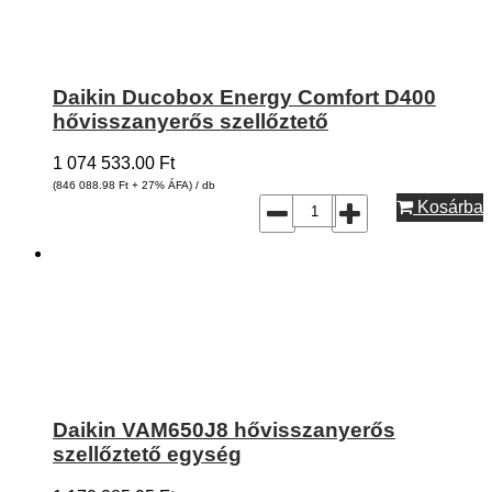
Daikin Ducobox Energy Comfort D400
hővisszanyerős szellőztető
1 074 533.00
Ft
(846 088.98
Ft
+ 27% ÁFA) / db
Kosárba
Daikin VAM650J8 hővisszanyerős
szellőztető egység