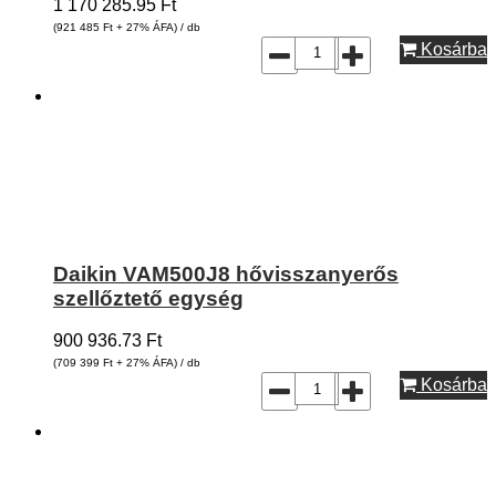
1 170 285.95
Ft
(921 485
Ft
+ 27% ÁFA) / db
Kosárba
Daikin VAM500J8 hővisszanyerős
szellőztető egység
900 936.73
Ft
(709 399
Ft
+ 27% ÁFA) / db
Kosárba