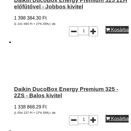
Daikin DucoBox Energy Premium 325 2ZH
előfűtővel - Jobbos kivitel
1 398 384.30
Ft
(1 101 090
Ft
+ 27% ÁFA) / db
Kosárba
Daikin DucoBox Energy Premium 325 -
2ZS - Balos kivitel
1 338 868.29
Ft
(1 054 227
Ft
+ 27% ÁFA) / db
Kosárba