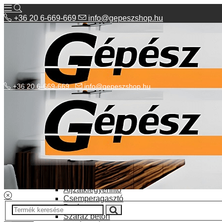
+36 20 6-669-669
info@gepeszshop.hu
+36 20 6-669-669
info@gepeszshop.hu
Kategóriák menü
Bolhapiac
Burkolatok
Elektromos fűtés
Építkezés, fejújítás
Alapozó festék
Aljzatkiegyenlítő
Csemperagasztó
Poráru
Száraz beton