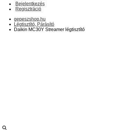
Bejelentkezés
Regisztráció
gepeszshop.hu
Légtisztító, Párásító
Daikin MC30Y Streamer légtisztító