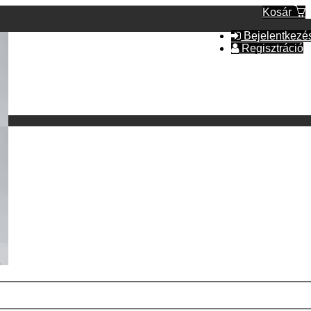
Kosár
Bejelentkezé
Regisztráció