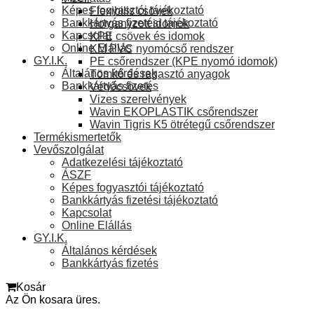
Képes fogyasztói tájékoztató
Flexibilis csövek
Bankkártyás fizetési tájékoztató
Horganyzott idomok
Kapcsolat
KPE csövek és idomok
Online Elállás
KM PVC nyomócső rendszer
GY.I.K.
PE csőrendszer (KPE nyomó idomok)
Általános kérdések
Tömítő és ragasztó anyagok
Bankkártyás fizetés
Védőcsövek
Vizes szerelvények
Wavin EKOPLASTIK csőrendszer
Wavin Tigris K5 ötrétegű csőrendszer
Termékismertetők
Vevőszolgálat
Adatkezelési tájékoztató
ÁSZF
Képes fogyasztói tájékoztató
Bankkártyás fizetési tájékoztató
Kapcsolat
Online Elállás
GY.I.K.
Általános kérdések
Bankkártyás fizetés
Kosár
Az Ön kosara üres.