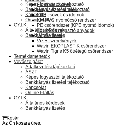
Képes fogyasztói tájékoztató
Flexibilis csövek
Bankkártyás fizetési tájékoztató
Horganyzott idomok
Kapcsolat
KPE csövek és idomok
Online Elállás
KM PVC nyomócső rendszer
GY.I.K.
PE csőrendszer (KPE nyomó idomok)
Általános kérdések
Tömítő és ragasztó anyagok
Bankkártyás fizetés
Védőcsövek
Vizes szerelvények
Wavin EKOPLASTIK csőrendszer
Wavin Tigris K5 ötrétegű csőrendszer
Termékismertetők
Vevőszolgálat
Adatkezelési tájékoztató
ÁSZF
Képes fogyasztói tájékoztató
Bankkártyás fizetési tájékoztató
Kapcsolat
Online Elállás
GY.I.K.
Általános kérdések
Bankkártyás fizetés
Kosár
Az Ön kosara üres.