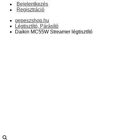
Bejelentkezés
Regisztráció
gepeszshop.hu
Légtisztító, Párásító
Daikin MC55W Streamer légtisztító