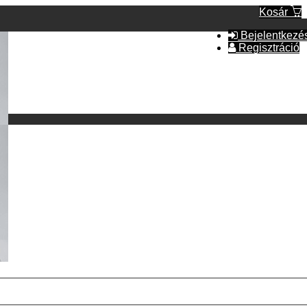
Kosár
Bejelentkezé
Regisztráció