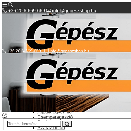
+36 20 6-669-669
info@gepeszshop.hu
+36 20 6-669-669
info@gepeszshop.hu
Kategóriák menü
Bolhapiac
Burkolatok
Elektromos fűtés
Építkezés, fejújítás
Alapozó festék
Aljzatkiegyenlítő
Csemperagasztó
Poráru
Száraz beton