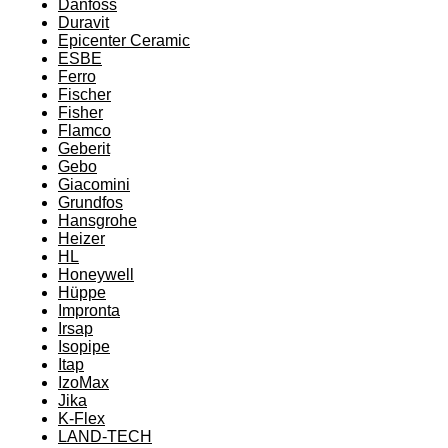
Danfoss
Duravit
Epicenter Ceramic
ESBE
Ferro
Fischer
Fisher
Flamco
Geberit
Gebo
Giacomini
Grundfos
Hansgrohe
Heizer
HL
Honeywell
Hüppe
Impronta
Irsap
Isopipe
Itap
IzoMax
Jika
K-Flex
LAND-TECH