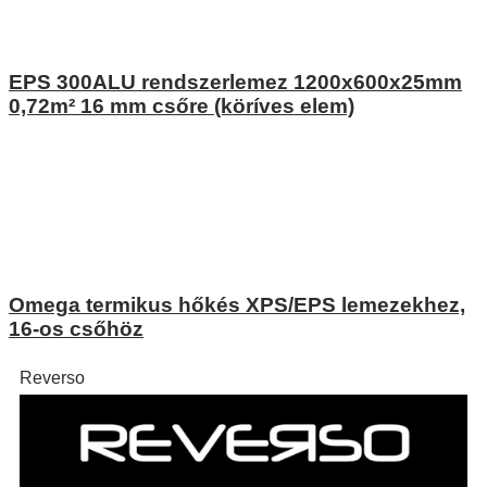
EPS 300ALU rendszerlemez 1200x600x25mm
0,72m² 16 mm csőre (köríves elem)
Omega termikus hőkés XPS/EPS lemezekhez,
16-os csőhöz
Reverso