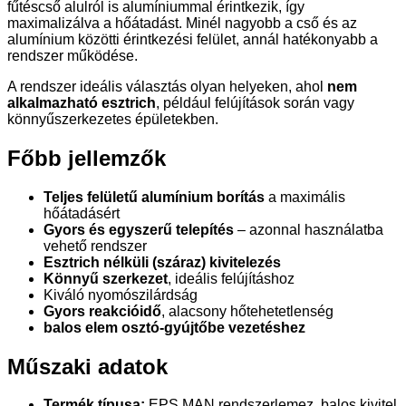
fűtéscső alulról is alumíniummal érintkezik, így
maximalizálva a hőátadást. Minél nagyobb a cső és az
alumínium közötti érintkezési felület, annál hatékonyabb a
rendszer működése.
A rendszer ideális választás olyan helyeken, ahol
nem
alkalmazható esztrich
, például felújítások során vagy
könnyűszerkezetes épületekben.
Főbb jellemzők
Teljes felületű alumínium borítás
a maximális
hőátadásért
Gyors és egyszerű telepítés
– azonnal használatba
vehető rendszer
Esztrich nélküli (száraz) kivitelezés
Könnyű szerkezet
, ideális felújításhoz
Kiváló nyomószilárdság
Gyors reakcióidő
, alacsony hőtehetetlenség
balos elem osztó-gyújtőbe vezetéshez
Műszaki adatok
Termék típusa:
EPS MAN rendszerlemez, balos kivitel