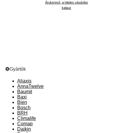
Árukereső, a hiteles vásárlási
kalauz
Gyártók
Aliaxis
AnnaTwelve
Baumit
Baxi
Bien
Bosch
BRH
Climalife
Comap
Daikin