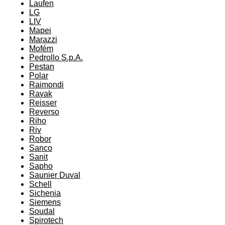
Laufen
LG
LIV
Mapei
Marazzi
Mofém
Pedrollo S.p.A.
Pestan
Polar
Raimondi
Ravak
Reisser
Reverso
Riho
Riv
Robor
Sanco
Sanit
Sapho
Saunier Duval
Schell
Sichenia
Siemens
Soudal
Spirotech