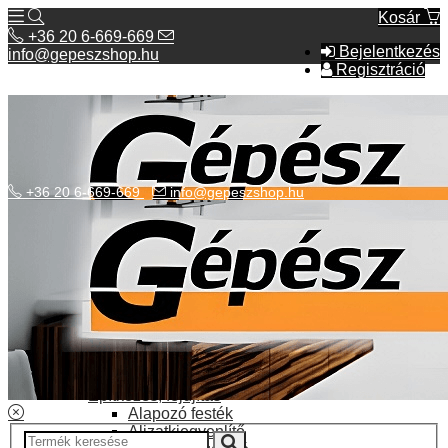
Kosár
+36 20 6-669-669
Bejelentkezés
info@gepeszshop.hu
Regisztráció
+36 20 6-669-669
info@gepeszshop.hu
Kategóriák menü
Bolhapiac
Burkolatok
Elektromos fűtés
Építkezés, fejújítás
Alapozó festék
Aljzatkiegyenlítő