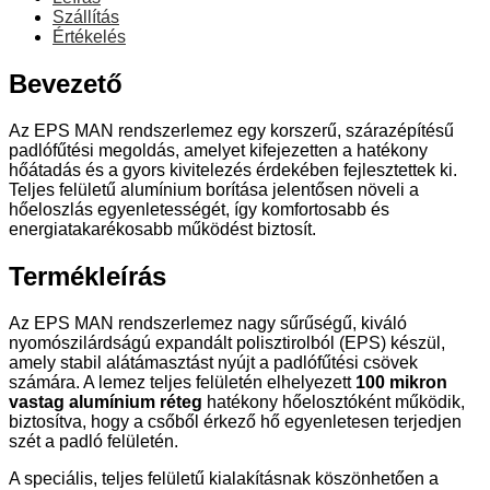
Szállítás
Értékelés
Bevezető
Az EPS MAN rendszerlemez egy korszerű, szárazépítésű
padlófűtési megoldás, amelyet kifejezetten a hatékony
hőátadás és a gyors kivitelezés érdekében fejlesztettek ki.
Teljes felületű alumínium borítása jelentősen növeli a
hőeloszlás egyenletességét, így komfortosabb és
energiatakarékosabb működést biztosít.
Termékleírás
Az EPS MAN rendszerlemez nagy sűrűségű, kiváló
nyomószilárdságú expandált polisztirolból (EPS) készül,
amely stabil alátámasztást nyújt a padlófűtési csövek
számára. A lemez teljes felületén elhelyezett
100 mikron
vastag alumínium réteg
hatékony hőelosztóként működik,
biztosítva, hogy a csőből érkező hő egyenletesen terjedjen
szét a padló felületén.
A speciális, teljes felületű kialakításnak köszönhetően a