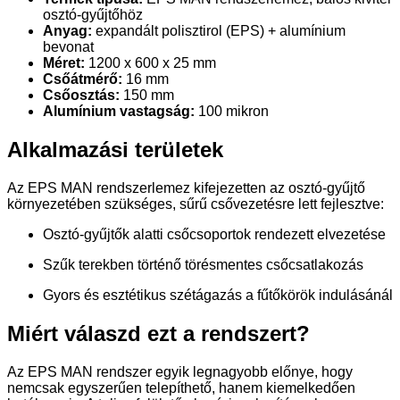
osztó-gyűjtőhöz
Anyag:
expandált polisztirol (EPS) + alumínium
bevonat
Méret:
1200 x 600 x 25 mm
Csőátmérő:
16 mm
Csőosztás:
150 mm
Alumínium vastagság:
100 mikron
Alkalmazási területek
Az EPS MAN rendszerlemez kifejezetten az osztó-gyűjtő
környezetében szükséges, sűrű csővezetésre lett fejlesztve:
Osztó-gyűjtők alatti csőcsoportok rendezett elvezetése
Szűk terekben történő törésmentes csőcsatlakozás
Gyors és esztétikus szétágazás a fűtőkörök indulásánál
Miért válaszd ezt a rendszert?
Az EPS MAN rendszer egyik legnagyobb előnye, hogy
nemcsak egyszerűen telepíthető, hanem kiemelkedően