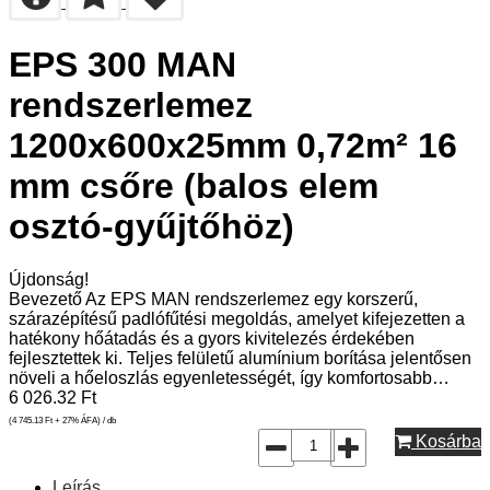
EPS 300 MAN
rendszerlemez
1200x600x25mm 0,72m² 16
mm csőre (balos elem
osztó-gyűjtőhöz)
Újdonság!
Bevezető Az EPS MAN rendszerlemez egy korszerű,
szárazépítésű padlófűtési megoldás, amelyet kifejezetten a
hatékony hőátadás és a gyors kivitelezés érdekében
fejlesztettek ki. Teljes felületű alumínium borítása jelentősen
növeli a hőeloszlás egyenletességét, így komfortosabb…
6 026.32
Ft
(4 745.13
Ft
+ 27% ÁFA) / db
Kosárba
Leírás