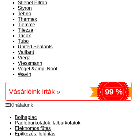
Stiebel Eltron
Styron
Tehno
Thermex
Tiemme
Tilezza
Tricox
Tubo
United Sealants
Vaillant
Viega
Viessmann
Vogel &amp; Noot
Wavin
99 %
Vásárlóink írták »
Kínálatunk
Bolhapiac
Padlóburkolatok, falburkolatok
Elektromos fűtés
Építkezés, felújítás