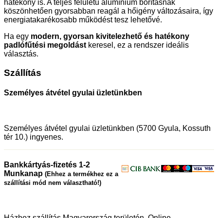
hatékony is. A teljes felületű alumínium borításnak
köszönhetően gyorsabban reagál a hőigény változásaira, így
energiatakarékosabb működést tesz lehetővé.
Ha egy
modern, gyorsan kivitelezhető és hatékony
padlófűtési megoldást
keresel, ez a rendszer ideális
választás.
Szállítás
Személyes átvétel gyulai üzletünkben
Személyes átvétel gyulai üzletünkben (5700 Gyula, Kossuth
tér 10.) ingyenes.
Bankkártyás-fizetés 1-2
Munkanap
(Ehhez a termékhez ez a
szállítási mód nem választható!)
Házhoz szállítás Magyarország területén. Online