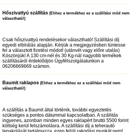
Hőszivattyú szállítás
(Ehhez a termékhez ez a szállítási mód nem
választható!)
Csak hőszivattyú rendelésekor választható! Szállítási díj
egyedi elbírálás alapján. Kérjük a megjegyzésben tüntesse
fel a választott fizetési módot! (utánvét vagy előre utalás)
Köszönjük! A 130 cm-nél és 30 Kg-nál nagyobb termékek
szállításáról érdeklődjön Ügyfélszolgálatunkon a
06206669669 számon.
Baumit raklapos
(Ehhez a termékhez ez a szállítási mód nem
választható!)
A szállítás a Baumit által történik, további egyeztetés
szükséges a pontos dátummal kapcsolatban. A szállitás
ingyenes, azonban minden egyes raklapért bruttó 5500 forint
költség kerül felszámolásra. A szállítási díj a teherautó
lepakolását tartalmazza, ezen felüli rakodási munkát nem!