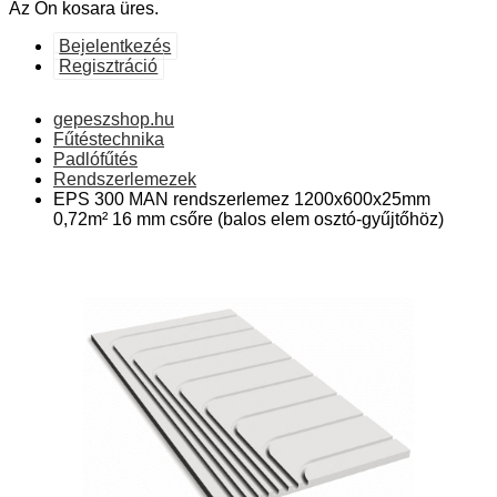
Az Ön kosara üres.
Bejelentkezés
Regisztráció
gepeszshop.hu
Fűtéstechnika
Padlófűtés
Rendszerlemezek
EPS 300 MAN rendszerlemez 1200x600x25mm
0,72m² 16 mm csőre (balos elem osztó-gyűjtőhöz)