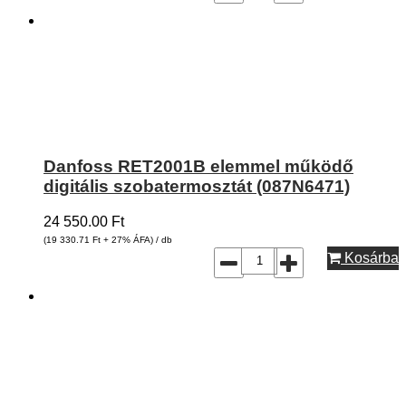
Danfoss RET2001B elemmel működő
digitális szobatermosztát (087N6471)
24 550.00
Ft
(19 330.71
Ft
+ 27% ÁFA) / db
Kosárba