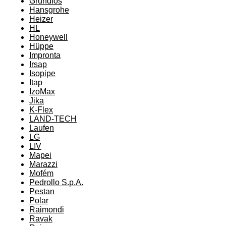
Grundfos
Hansgrohe
Heizer
HL
Honeywell
Hüppe
Impronta
Irsap
Isopipe
Itap
IzoMax
Jika
K-Flex
LAND-TECH
Laufen
LG
LIV
Mapei
Marazzi
Mofém
Pedrollo S.p.A.
Pestan
Polar
Raimondi
Ravak