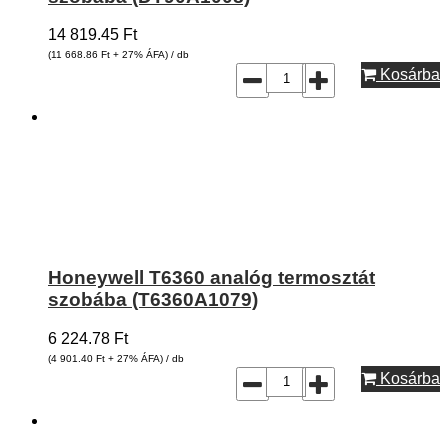
14 819.45
Ft
(11 668.86
Ft
+ 27% ÁFA) / db
Kosárba
Honeywell T6360 analóg termosztát
szobába (T6360A1079)
6 224.78
Ft
(4 901.40
Ft
+ 27% ÁFA) / db
Kosárba