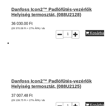
Danfoss Icon2™ Padlófűtés-vezérlők
Helyiség termosztát, (088U2128)
36 030.00
Ft
(28 370.08
Ft
+ 27% ÁFA) / db
Kosárba
Danfoss Icon2™ Padlófűtés-vezérlők
Helyiség termosztát, (088U2125)
37 007.48
Ft
(29 139.75
Ft
+ 27% ÁFA) / db
Kosárba