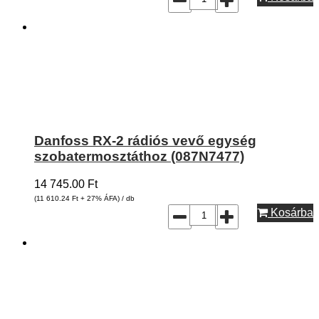
Danfoss RX-2 rádiós vevő egység
szobatermosztáthoz (087N7477)
14 745.00
Ft
(11 610.24
Ft
+ 27% ÁFA) / db
Kosárba