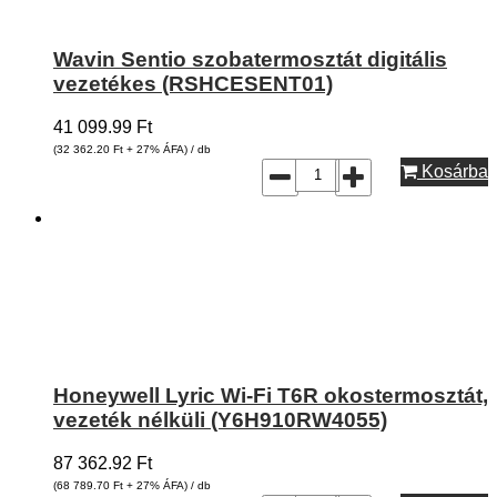
Wavin Sentio szobatermosztát digitális
vezetékes (RSHCESENT01)
41 099.99
Ft
(32 362.20
Ft
+ 27% ÁFA) / db
Kosárba
Honeywell Lyric Wi-Fi T6R okostermosztát,
vezeték nélküli (Y6H910RW4055)
87 362.92
Ft
(68 789.70
Ft
+ 27% ÁFA) / db