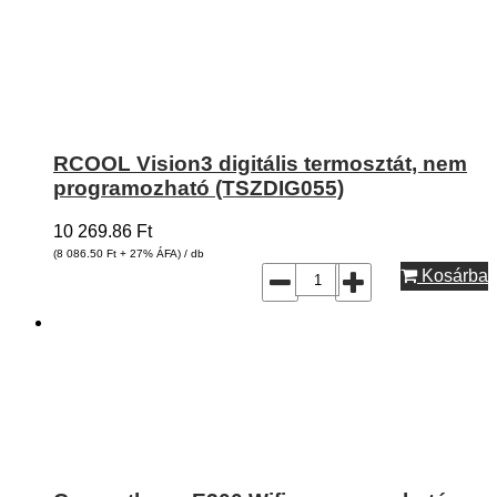
RCOOL Vision3 digitális termosztát, nem
programozható (TSZDIG055)
10 269.86
Ft
(8 086.50
Ft
+ 27% ÁFA) / db
Kosárba