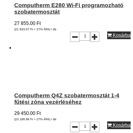
Computherm E280 Wi-Fi programozható
szobatermosztát
27 855.00
Ft
(21 933.07
Ft
+ 27% ÁFA) / db
Kosárba
Computherm Q4Z szobatermosztát 1-4
fűtési zóna vezérléséhez
29 450.00
Ft
(23 188.98
Ft
+ 27% ÁFA) / db
Kosárba