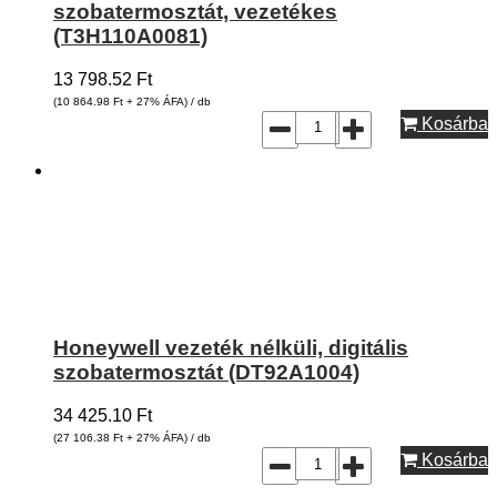
szobatermosztát, vezetékes
(T3H110A0081)
13 798.52
Ft
(10 864.98
Ft
+ 27% ÁFA) / db
Kosárba
Honeywell vezeték nélküli, digitális
szobatermosztát (DT92A1004)
34 425.10
Ft
(27 106.38
Ft
+ 27% ÁFA) / db
Kosárba