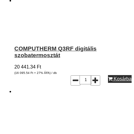
COMPUTHERM Q3RF digitális
szobatermosztát
20 441.34
Ft
(16 095.54
Ft
+ 27% ÁFA) / db
Kosárba