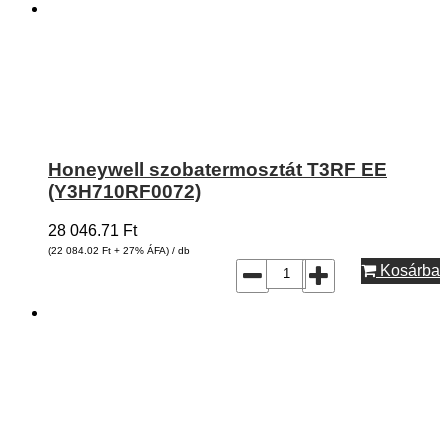
Honeywell szobatermosztát T3RF EE
(Y3H710RF0072)
28 046.71
Ft
(22 084.02
Ft
+ 27% ÁFA) / db
Kosárba