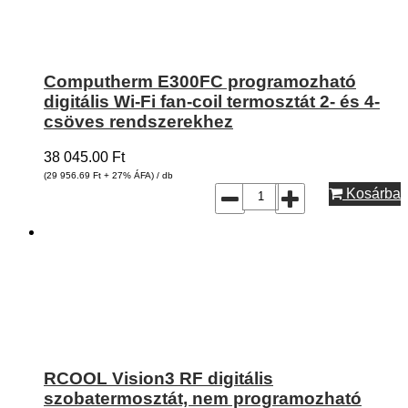
Computherm E300FC programozható
digitális Wi-Fi fan-coil termosztát 2- és 4-
csöves rendszerekhez
38 045.00
Ft
(29 956.69
Ft
+ 27% ÁFA) / db
Kosárba
RCOOL Vision3 RF digitális
szobatermosztát, nem programozható