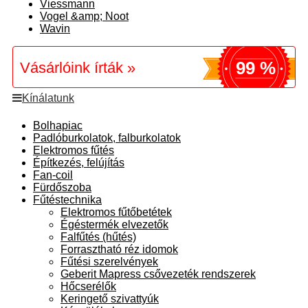
Viessmann
Vogel &amp; Noot
Wavin
99 %
Vásárlóink írták »
Kínálatunk
Bolhapiac
Padlóburkolatok, falburkolatok
Elektromos fűtés
Építkezés, felújítás
Fan-coil
Fürdőszoba
Fűtéstechnika
Elektromos fűtőbetétek
Égéstermék elvezetők
Falfűtés (hűtés)
Forrasztható réz idomok
Fűtési szerelvények
Geberit Mapress csővezeték rendszerek
Hőcserélők
Keringető szivattyúk