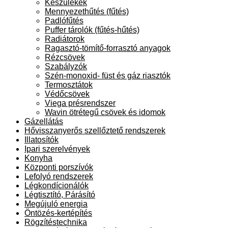
Készülékek
Mennyezethűtés (fűtés)
Padlófűtés
Puffer tárolók (fűtés-hűtés)
Radiátorok
Ragasztó-tömítő-forrasztó anyagok
Rézcsövek
Szabályzók
Szén-monoxid- füst és gáz riasztók
Termosztátok
Védőcsövek
Viega présrendszer
Wavin ötrétegű csövek és idomok
Gázellátás
Hővisszanyerős szellőztető rendszerek
Illatosítók
Ipari szerelvények
Konyha
Központi porszívók
Lefolyó rendszerek
Légkondícionálók
Légtisztító, Párásító
Megújuló energia
Öntözés-kertépítés
Rögzítéstechnika