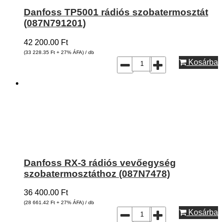
Danfoss TP5001 rádiós szobatermosztát
(087N791201)
42 200.00
Ft
(33 228.35
Ft
+ 27% ÁFA) / db
Kosárba
Danfoss RX-3 rádiós vevőegység
szobatermosztáthoz (087N7478)
36 400.00
Ft
(28 661.42
Ft
+ 27% ÁFA) / db
Kosárba