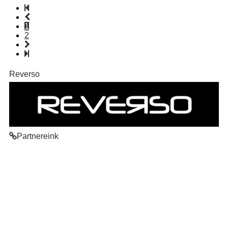
1
2
Reverso
Partnereink