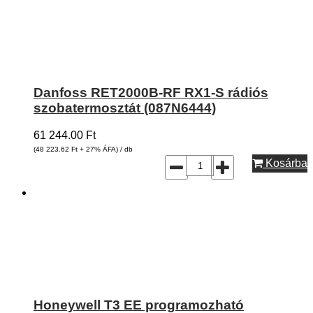
Danfoss RET2000B-RF RX1-S rádiós
szobatermosztát (087N6444)
61 244.00
Ft
(48 223.62
Ft
+ 27% ÁFA) / db
Kosárba
Honeywell T3 EE programozható