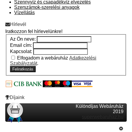
Szennyvíz és csapadékvíz elvezetés
Szerszámok-szerelési anyagok
Vízellátás
Hírlevél
Iratkozzon fel hírlevelünkre!
Az Ön neve:
Email cím:
Kapcsolat:
Elfogadom a webáruház
Adatkezelési
Szabályzatát
.
Feliratkozás
Díjaink
Különdíjas Webáruház
2019
superwebaruhaz.hu