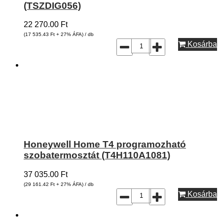
(TSZDIG056)
22 270.00
Ft
(17 535.43
Ft
+ 27% ÁFA) / db
Kosárba
Honeywell Home T4 programozható
szobatermosztát (T4H110A1081)
37 035.00
Ft
(29 161.42
Ft
+ 27% ÁFA) / db
Kosárba