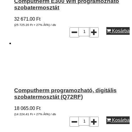
Computherm E300 Wifi programozható
szobatermosztát
32 671.00
Ft
(25 725.20
Ft
+ 27% ÁFA) / db
Kosárba
Computherm programozható, digitális
szobatermosztát (Q72RF)
18 065.00
Ft
(14 224.41
Ft
+ 27% ÁFA) / db
Kosárba