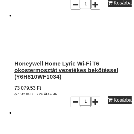
Kosárba
Honeywell Home Lyric Wi-Fi T6
okostermosztát vezetékes bekötéssel
(Y6H810WF1034)
73 079.53
Ft
(57 542.94
Ft
+ 27% ÁFA) / db
Kosárba