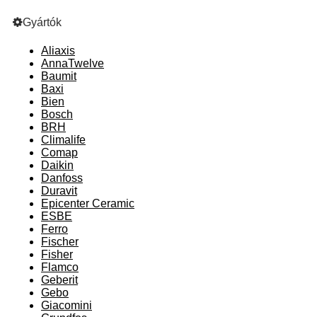
Gyártók
Aliaxis
AnnaTwelve
Baumit
Baxi
Bien
Bosch
BRH
Climalife
Comap
Daikin
Danfoss
Duravit
Epicenter Ceramic
ESBE
Ferro
Fischer
Fisher
Flamco
Geberit
Gebo
Giacomini