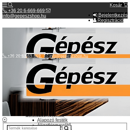
Kosár
+36 20 6-669-669
Bejelentkezés
info@gepeszshop.hu
Regisztráció
+36 20 6-669-669
info@gepeszshop.hu
Kategóriák menü
Bolhapiac
Burkolatok
Elektromos fűtés
Építkezés, fejújítás
Alapozó festék
Aljzatkiegyenlítő