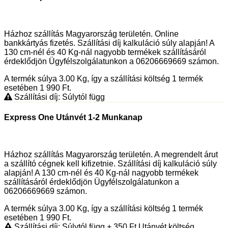
Házhoz szállítás Magyarország területén. Online
bankkártyás fizetés. Szállítási díj kalkuláció súly alapján! A
130 cm-nél és 40 Kg-nál nagyobb termékek szállításáról
érdeklődjön Ügyfélszolgálatunkon a 06206669669 számon.
A termék súlya 3.00
Kg
, így a szállítási költség 1 termék
esetében 1 990
Ft
.
Szállítási díj: Súlytól függ
Express One Utánvét 1-2 Munkanap
Házhoz szállítás Magyarország területén. A megrendelt árut
a szállító cégnek kell kifizetnie. Szállítási díj kalkuláció súly
alapján! A 130 cm-nél és 40 Kg-nál nagyobb termékek
szállításáról érdeklődjön Ügyfélszolgálatunkon a
06206669669 számon.
A termék súlya 3.00
Kg
, így a szállítási költség 1 termék
esetében 1 990
Ft
.
Szállítási díj: Súlytól függ
+ 350
Ft
Utánvét költség