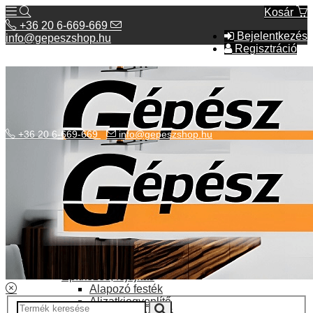
Kosár
+36 20 6-669-669
Bejelentkezés
info@gepeszshop.hu
Regisztráció
+36 20 6-669-669
info@gepeszshop.hu
Kategóriák menü
Bolhapiac
Burkolatok
Elektromos fűtés
Építkezés, fejújítás
Alapozó festék
Aljzatkiegyenlítő