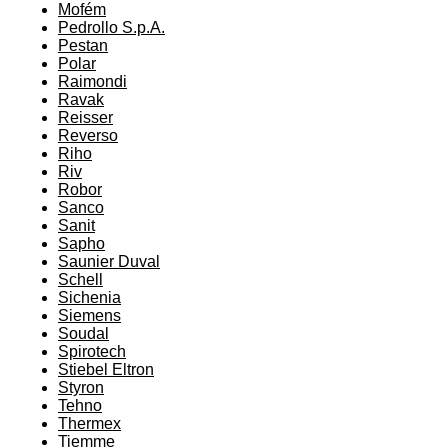
Mofém
Pedrollo S.p.A.
Pestan
Polar
Raimondi
Ravak
Reisser
Reverso
Riho
Riv
Robor
Sanco
Sanit
Sapho
Saunier Duval
Schell
Sichenia
Siemens
Soudal
Spirotech
Stiebel Eltron
Styron
Tehno
Thermex
Tiemme