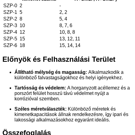
SZP-0
2
-
SZP-1
5
2, 2
SZP-2
8
5, 4
SZP-3
10
8, 7, 6
SZP-4
12
10, 8, 8
SZP-5
15
13, 12, 11
SZP-6
18
15, 14, 14
Előnyök és Felhasználási Terület
Állítható mélység és magasság:
Alkalmazkodik a
különböző falvastagságokhoz és helyi igényekhez.
Tartósság és védelem:
A horganyzott acéllemez és a
porszórt felület hosszú távú védelmet nyújt a
korrózióval szemben.
Széles méretválaszték:
Különböző méretek és
kimenetkapacitások állnak rendelkezésre, így ipari és
lakossági alkalmazásokhoz egyaránt ideális.
Összefoglalás