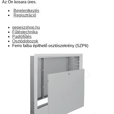
Az Ön kosara üres.
Bejelentkezés
Regisztráció
gepeszshop.hu
Fűtéstechnika
Padlófűtés
Osztódobozok
Ferro falba építhető osztószekrény (SZP6)