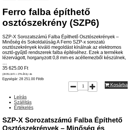
Ferro falba építhető
osztószekrény (SZP6)
SZP-X Sorozatszámú Falba Építhető Osztószekrények –
Minőség és Sokoldalúság A Ferro SZP-x sorozatú
osztószekrények kiváló megoldást kínálnak az elektromos
osztó-gyűjtő rendszerek falba építéséhez. Ezek a termékek
lézervágott, horganyzott 0,8 mm-es acéllemezből készülnek,
…
35 625.00
Ft
(28 051.18
Ft
+ 27% ÁFA) / db
Egységár: 28 251.00 Ft/db
Kosárba
Leírás
Szállítás
Értékelés
SZP-X Sorozatszámú Falba Építhető
Osztószekrények – Minőség és