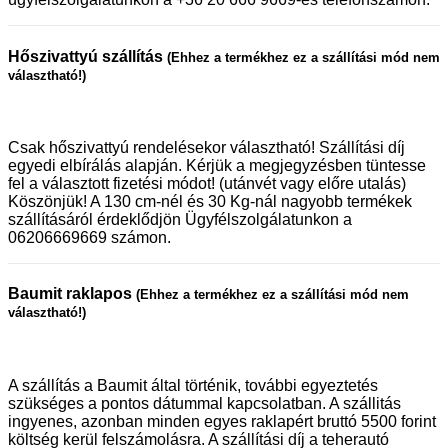
Hőszivattyú szállítás
(Ehhez a termékhez ez a szállítási mód nem
választható!)
Csak hőszivattyú rendelésekor választható! Szállítási díj
egyedi elbírálás alapján. Kérjük a megjegyzésben tüntesse
fel a választott fizetési módot! (utánvét vagy előre utalás)
Köszönjük! A 130 cm-nél és 30 Kg-nál nagyobb termékek
szállításáról érdeklődjön Ügyfélszolgálatunkon a
06206669669 számon.
Baumit raklapos
(Ehhez a termékhez ez a szállítási mód nem
választható!)
A szállítás a Baumit által történik, további egyeztetés
szükséges a pontos dátummal kapcsolatban. A szállitás
ingyenes, azonban minden egyes raklapért bruttó 5500 forint
költség kerül felszámolásra. A szállítási díj a teherautó