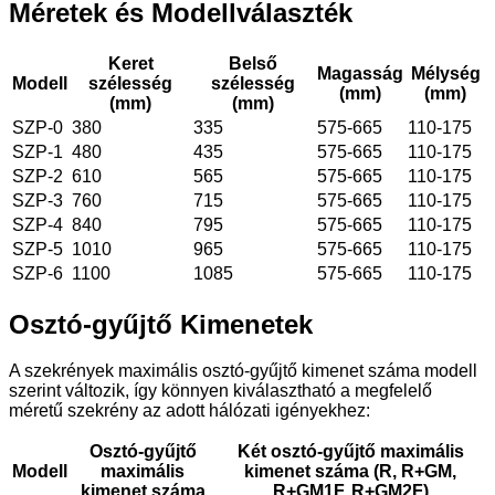
Méretek és Modellválaszték
Keret
Belső
Magasság
Mélység
Modell
szélesség
szélesség
(mm)
(mm)
(mm)
(mm)
SZP-0
380
335
575-665
110-175
SZP-1
480
435
575-665
110-175
SZP-2
610
565
575-665
110-175
SZP-3
760
715
575-665
110-175
SZP-4
840
795
575-665
110-175
SZP-5
1010
965
575-665
110-175
SZP-6
1100
1085
575-665
110-175
Osztó-gyűjtő Kimenetek
A szekrények maximális osztó-gyűjtő kimenet száma modell
szerint változik, így könnyen kiválasztható a megfelelő
méretű szekrény az adott hálózati igényekhez:
Osztó-gyűjtő
Két osztó-gyűjtő maximális
Modell
maximális
kimenet száma (R, R+GM,
kimenet száma
R+GM1F, R+GM2F)