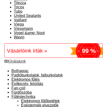
Tilezza
Tricox
Tubo
United Sealants
Vaillant
Viega
Viessmann
Vogel &amp; Noot
Wavin
99 %
Vásárlóink írták »
Kínálatunk
Bolhapiac
Padlóburkolatok, falburkolatok
Elektromos fűtés
Építkezés, felújítás
Fan-coil
Fürdőszoba
Fűtéstechnika
Elektromos fűtőbetétek
Égéstermék elvezetők