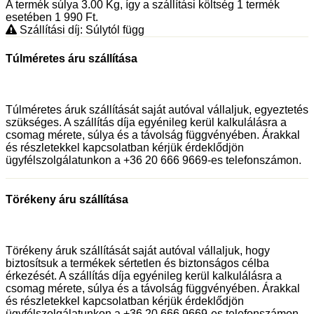
A termék súlya 3.00
Kg
, így a szállítási költség 1 termék
esetében 1 990
Ft
.
Szállítási díj: Súlytól függ
Túlméretes áru szállítása
Túlméretes áruk szállítását saját autóval vállaljuk, egyeztetés
szükséges. A szállítás díja egyénileg kerül kalkulálásra a
csomag mérete, súlya és a távolság függvényében. Árakkal
és részletekkel kapcsolatban kérjük érdeklődjön
ügyfélszolgálatunkon a +36 20 666 9669-es telefonszámon.
Törékeny áru szállítása
Törékeny áruk szállítását saját autóval vállaljuk, hogy
biztosítsuk a termékek sértetlen és biztonságos célba
érkezését. A szállítás díja egyénileg kerül kalkulálásra a
csomag mérete, súlya és a távolság függvényében. Árakkal
és részletekkel kapcsolatban kérjük érdeklődjön
ügyfélszolgálatunkon a +36 20 666 9669-es telefonszámon.