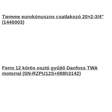
Tiemme eurokónuszos csatlakozó 20×2-3/4"
(1440003)
Ferro 12 körös osztó gyűjtő Danfoss TWA
motorral (SN-RZPU12S+088h3142)