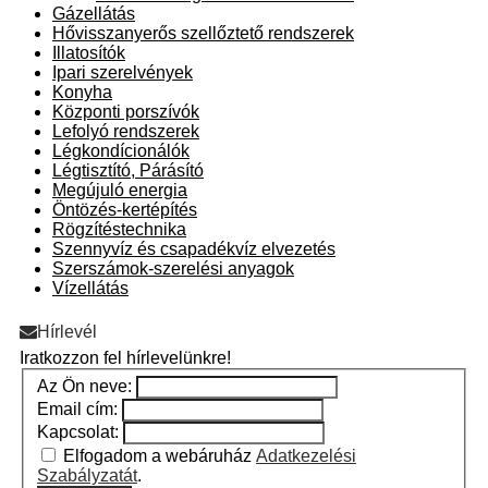
Gázellátás
Hővisszanyerős szellőztető rendszerek
Illatosítók
Ipari szerelvények
Konyha
Központi porszívók
Lefolyó rendszerek
Légkondícionálók
Légtisztító, Párásító
Megújuló energia
Öntözés-kertépítés
Rögzítéstechnika
Szennyvíz és csapadékvíz elvezetés
Szerszámok-szerelési anyagok
Vízellátás
Hírlevél
Iratkozzon fel hírlevelünkre!
Az Ön neve:
Email cím:
Kapcsolat:
Elfogadom a webáruház
Adatkezelési
Szabályzatát
.