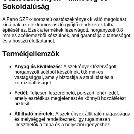
Sokoldalúság
A Ferro SZP-x sorozatú osztószekrények kiváló megoldást
kínálnak az elektromos osztó-gyűjtő rendszerek falba
építéséhez. Ezek a termékek lézervágott, horganyzott 0,8
mm-es acéllemezből készülnek, ami garantálja a tartósságot
és a hosszú élettartamot.
Termékjellemzők
Anyag és kivitelezés:
A szekrények lézervágott,
horganyzott acélból készülnek, 0,8 mm-es
vastagsággal, amely biztosítja a stabilitást és a
korrózióállóságot.
Fedél:
Teljesen leszerelhető, porszórt fehér fedél,
amely esztétikus megjelenést és könnyű hozzáférést
biztosít.
Állítható méretek:
A szekrények állítható magassággal
és mélységgel rendelkeznek, így rugalmasan
illeszthetők a falba és a helyszíni igényekhez.