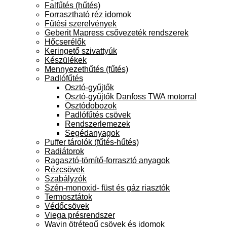
Falfűtés (hűtés)
Forrasztható réz idomok
Fűtési szerelvények
Geberit Mapress csővezeték rendszerek
Hőcserélők
Keringető szivattyúk
Készülékek
Mennyezethűtés (fűtés)
Padlófűtés
Osztó-gyűjtők
Osztó-gyűjtők Danfoss TWA motorral
Osztódobozok
Padlófűtés csövek
Rendszerlemezek
Segédanyagok
Puffer tárolók (fűtés-hűtés)
Radiátorok
Ragasztó-tömítő-forrasztó anyagok
Rézcsövek
Szabályzók
Szén-monoxid- füst és gáz riasztók
Termosztátok
Védőcsövek
Viega présrendszer
Wavin ötrétegű csövek és idomok