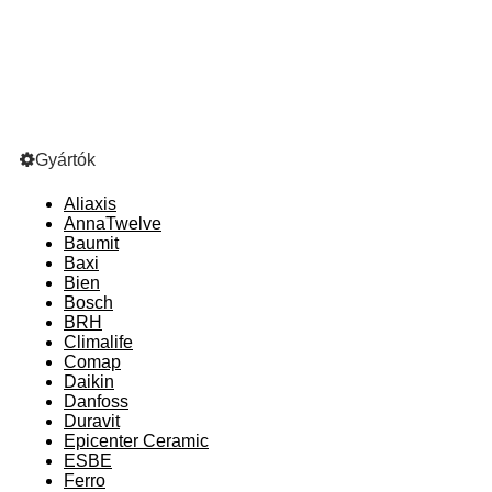
Gyártók
Aliaxis
AnnaTwelve
Baumit
Baxi
Bien
Bosch
BRH
Climalife
Comap
Daikin
Danfoss
Duravit
Epicenter Ceramic
ESBE
Ferro