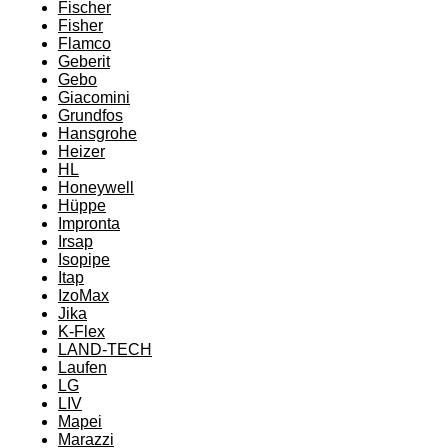
Fischer
Fisher
Flamco
Geberit
Gebo
Giacomini
Grundfos
Hansgrohe
Heizer
HL
Honeywell
Hüppe
Impronta
Irsap
Isopipe
Itap
IzoMax
Jika
K-Flex
LAND-TECH
Laufen
LG
LIV
Mapei
Marazzi