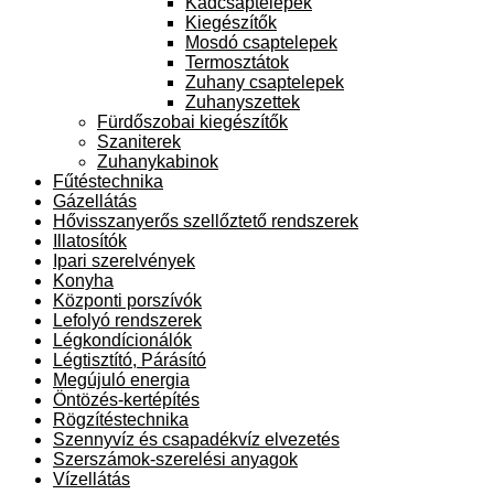
Kádcsaptelepek
Kiegészítők
Mosdó csaptelepek
Termosztátok
Zuhany csaptelepek
Zuhanyszettek
Fürdőszobai kiegészítők
Szaniterek
Zuhanykabinok
Fűtéstechnika
Gázellátás
Hővisszanyerős szellőztető rendszerek
Illatosítók
Ipari szerelvények
Konyha
Központi porszívók
Lefolyó rendszerek
Légkondícionálók
Légtisztító, Párásító
Megújuló energia
Öntözés-kertépítés
Rögzítéstechnika
Szennyvíz és csapadékvíz elvezetés
Szerszámok-szerelési anyagok
Vízellátás