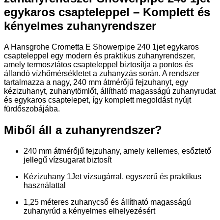
egykaros csapteleppel – Komplett és
kényelmes zuhanyrendszer
A Hansgrohe Crometta E Showerpipe 240 1jet egykaros
csapteleppel egy modern és praktikus zuhanyrendszer,
amely termosztátos csapteleppel biztosítja a pontos és
állandó vízhőmérsékletet a zuhanyzás során. A rendszer
tartalmazza a nagy, 240 mm átmérőjű fejzuhanyt, egy
kézizuhanyt, zuhanytömlőt, állítható magasságú zuhanyrudat
és egykaros csaptelepet, így komplett megoldást nyújt
fürdőszobájába.
Miből áll a zuhanyrendszer?
240 mm átmérőjű fejzuhany, amely kellemes, esőztető
jellegű vízsugarat biztosít
Kézizuhany 1Jet vízsugárral, egyszerű és praktikus
használattal
1,25 méteres zuhanycső és állítható magasságú
zuhanyrúd a kényelmes elhelyezésért