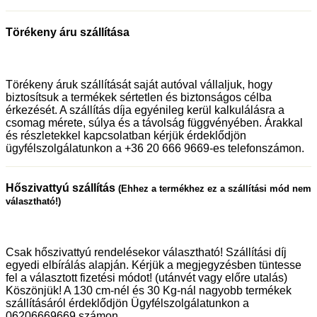
Törékeny áru szállítása
Törékeny áruk szállítását saját autóval vállaljuk, hogy
biztosítsuk a termékek sértetlen és biztonságos célba
érkezését. A szállítás díja egyénileg kerül kalkulálásra a
csomag mérete, súlya és a távolság függvényében. Árakkal
és részletekkel kapcsolatban kérjük érdeklődjön
ügyfélszolgálatunkon a +36 20 666 9669-es telefonszámon.
Hőszivattyú szállítás
(Ehhez a termékhez ez a szállítási mód nem
választható!)
Csak hőszivattyú rendelésekor választható! Szállítási díj
egyedi elbírálás alapján. Kérjük a megjegyzésben tüntesse
fel a választott fizetési módot! (utánvét vagy előre utalás)
Köszönjük! A 130 cm-nél és 30 Kg-nál nagyobb termékek
szállításáról érdeklődjön Ügyfélszolgálatunkon a
06206669669 számon.