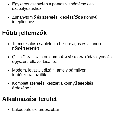
Egykaros csaptelep a pontos vízhőmérséklet-
szabályozáshoz
Zuhanytömlő és szerelési kiegészítők a könnyű
telepítéshez
Főbb jellemzők
Termosztátos csaptelep a biztonságos és állandó
hőmérsékletért
QuickClean szilikon gombok a vízkőlerakódás gyors és
egyszerű eltávolításához
Modern, letisztult dizájn, amely bármilyen
fürdőszobához illik
Komplett szerelési készlet a könnyű telepítés
érdekében
Alkalmazási terület
Lakóépületek fürdőszobái