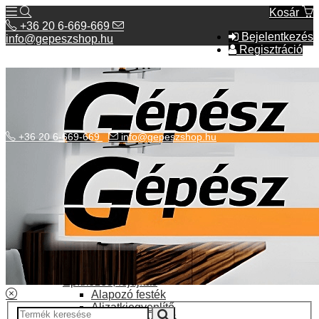
Kosár
+36 20 6-669-669
Bejelentkezés
info@gepeszshop.hu
Regisztráció
+36 20 6-669-669
info@gepeszshop.hu
Kategóriák menü
Bolhapiac
Burkolatok
Elektromos fűtés
Építkezés, fejújítás
Alapozó festék
Aljzatkiegyenlítő