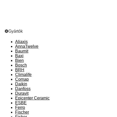
Gyártók
Aliaxis
AnnaTwelve
Baumit
Baxi
Bien
Bosch
BRH
Climalife
Comap
Daikin
Danfoss
Duravit
Epicenter Ceramic
ESBE
Ferro
Fischer
Fisher