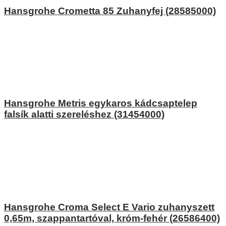
Hansgrohe Crometta 85 Zuhanyfej (28585000)
Hansgrohe Metris egykaros kádcsaptelep
falsík alatti szereléshez (31454000)
Hansgrohe Croma Select E Vario zuhanyszett
0,65m, szappantartóval, króm-fehér (26586400)