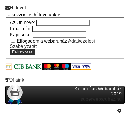
Hírlevél
Iratkozzon fel hírlevelünkre!
Az Ön neve:
Email cím:
Kapcsolat:
Elfogadom a webáruház
Adatkezelési
Szabályzatát
.
Feliratkozás
Díjaink
Különdíjas Webáruház
2019
superwebaruhaz.hu
Szeretne Ön is ilyen webáruházat nyitni?
Webáruház nyitás »