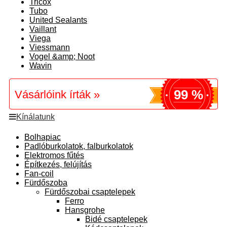
Tricox
Tubo
United Sealants
Vaillant
Viega
Viessmann
Vogel &amp; Noot
Wavin
99 %
Vásárlóink írták »
Kínálatunk
Bolhapiac
Padlóburkolatok, falburkolatok
Elektromos fűtés
Építkezés, felújítás
Fan-coil
Fürdőszoba
Fürdőszobai csaptelepek
Ferro
Hansgrohe
Bidé csaptelepek