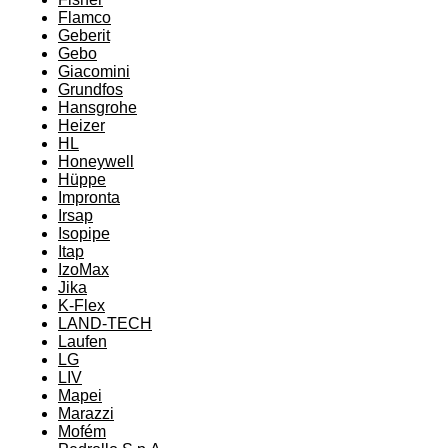
Flamco
Geberit
Gebo
Giacomini
Grundfos
Hansgrohe
Heizer
HL
Honeywell
Hüppe
Impronta
Irsap
Isopipe
Itap
IzoMax
Jika
K-Flex
LAND-TECH
Laufen
LG
LIV
Mapei
Marazzi
Mofém