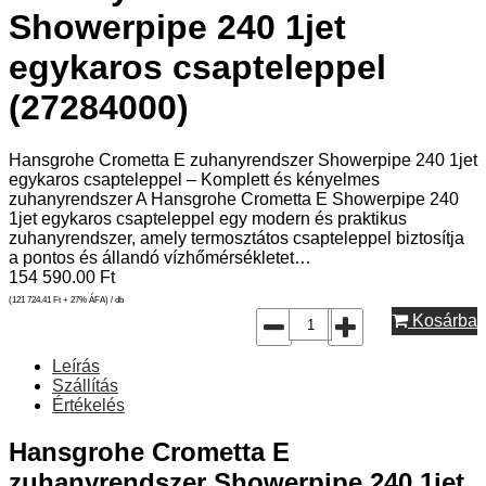
Showerpipe 240 1jet
egykaros csapteleppel
(27284000)
Hansgrohe Crometta E zuhanyrendszer Showerpipe 240 1jet
egykaros csapteleppel – Komplett és kényelmes
zuhanyrendszer A Hansgrohe Crometta E Showerpipe 240
1jet egykaros csapteleppel egy modern és praktikus
zuhanyrendszer, amely termosztátos csapteleppel biztosítja
a pontos és állandó vízhőmérsékletet…
154 590.00
Ft
(121 724.41
Ft
+ 27% ÁFA) / db
Kosárba
Leírás
Szállítás
Értékelés
Hansgrohe Crometta E
zuhanyrendszer Showerpipe 240 1jet