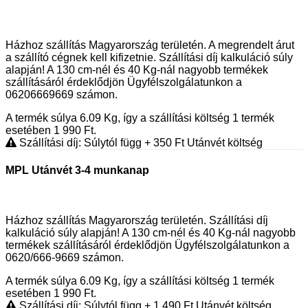
Házhoz szállítás Magyarország területén. A megrendelt árut
a szállító cégnek kell kifizetnie. Szállítási díj kalkuláció súly
alapján! A 130 cm-nél és 40 Kg-nál nagyobb termékek
szállításáról érdeklődjön Ügyfélszolgálatunkon a
06206669669 számon.
A termék súlya 6.09
Kg
, így a szállítási költség 1 termék
esetében 1 990
Ft
.
Szállítási díj: Súlytól függ
+ 350
Ft
Utánvét költség
MPL Utánvét 3-4 munkanap
Házhoz szállítás Magyarország területén. Szállítási díj
kalkuláció súly alapján! A 130 cm-nél és 40 Kg-nál nagyobb
termékek szállításáról érdeklődjön Ügyfélszolgálatunkon a
0620/666-9669 számon.
A termék súlya 6.09
Kg
, így a szállítási költség 1 termék
esetében 1 990
Ft
.
Szállítási díj: Súlytól függ
+ 1 490
Ft
Utánvét költség