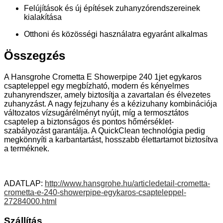
Felújítások és új építések zuhanyzórendszereinek
kialakítása
Otthoni és közösségi használatra egyaránt alkalmas
Összegzés
A Hansgrohe Crometta E Showerpipe 240 1jet egykaros
csapteleppel egy megbízható, modern és kényelmes
zuhanyrendszer, amely biztosítja a zavartalan és élvezetes
zuhanyzást. A nagy fejzuhany és a kézizuhany kombinációja
változatos vízsugárélményt nyújt, míg a termosztátos
csaptelep a biztonságos és pontos hőmérséklet-
szabályozást garantálja. A QuickClean technológia pedig
megkönnyíti a karbantartást, hosszabb élettartamot biztosítva
a terméknek.
ADATLAP:
http://www.hansgrohe.hu/articledetail-crometta-
crometta-e-240-showerpipe-egykaros-csapteleppel-
27284000.html
Szállítás