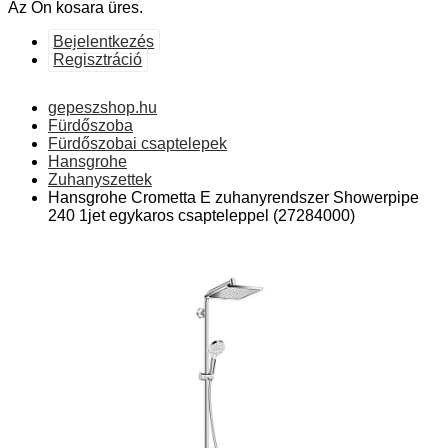
Az Ön kosara üres.
Bejelentkezés
Regisztráció
gepeszshop.hu
Fürdőszoba
Fürdőszobai csaptelepek
Hansgrohe
Zuhanyszettek
Hansgrohe Crometta E zuhanyrendszer Showerpipe
240 1jet egykaros csapteleppel (27284000)