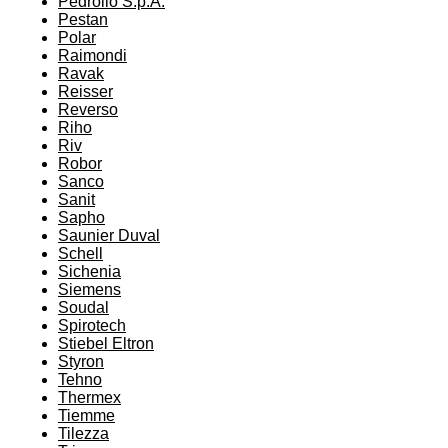
Pedrollo S.p.A.
Pestan
Polar
Raimondi
Ravak
Reisser
Reverso
Riho
Riv
Robor
Sanco
Sanit
Sapho
Saunier Duval
Schell
Sichenia
Siemens
Soudal
Spirotech
Stiebel Eltron
Styron
Tehno
Thermex
Tiemme
Tilezza