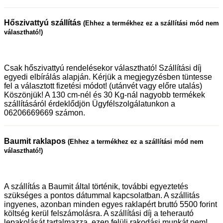
Hőszivattyú szállítás
(Ehhez a termékhez ez a szállítási mód nem
választható!)
Csak hőszivattyú rendelésekor választható! Szállítási díj
egyedi elbírálás alapján. Kérjük a megjegyzésben tüntesse
fel a választott fizetési módot! (utánvét vagy előre utalás)
Köszönjük! A 130 cm-nél és 30 Kg-nál nagyobb termékek
szállításáról érdeklődjön Ügyfélszolgálatunkon a
06206669669 számon.
Baumit raklapos
(Ehhez a termékhez ez a szállítási mód nem
választható!)
A szállítás a Baumit által történik, további egyeztetés
szükséges a pontos dátummal kapcsolatban. A szállitás
ingyenes, azonban minden egyes raklapért bruttó 5500 forint
költség kerül felszámolásra. A szállítási díj a teherautó
lepakolását tartalmazza, ezen felüli rakodási munkát nem!