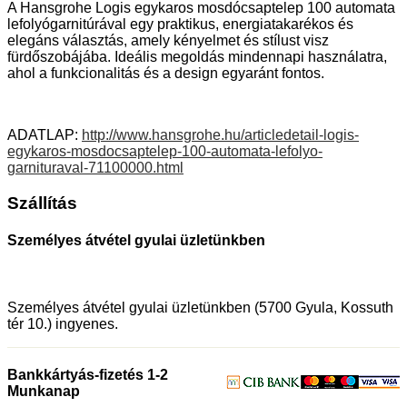
A Hansgrohe Logis egykaros mosdócsaptelep 100 automata
lefolyógarnitúrával egy praktikus, energiatakarékos és
elegáns választás, amely kényelmet és stílust visz
fürdőszobájába. Ideális megoldás mindennapi használatra,
ahol a funkcionalitás és a design egyaránt fontos.
ADATLAP:
http://www.hansgrohe.hu/articledetail-logis-
egykaros-mosdocsaptelep-100-automata-lefolyo-
garnituraval-71100000.html
Szállítás
Személyes átvétel gyulai üzletünkben
Személyes átvétel gyulai üzletünkben (5700 Gyula, Kossuth
tér 10.) ingyenes.
Bankkártyás-fizetés 1-2
Munkanap