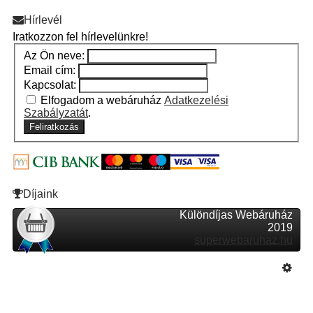
Hírlevél
Iratkozzon fel hírlevelünkre!
Az Ön neve:
Email cím:
Kapcsolat:
Elfogadom a webáruház
Adatkezelési
Szabályzatát
.
Feliratkozás
Díjaink
Különdíjas Webáruház
2019
superwebaruhaz.hu
Szeretne Ön is ilyen webáruházat nyitni?
Webáruház nyitás »