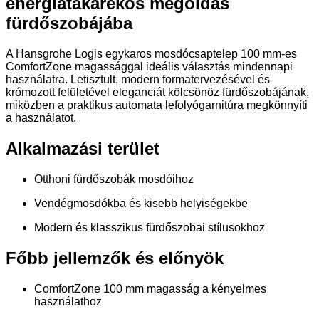
energiatakarékos megoldás
fürdőszobájába
A Hansgrohe Logis egykaros mosdócsaptelep 100 mm-es
ComfortZone magassággal ideális választás mindennapi
használatra. Letisztult, modern formatervezésével és
krómozott felületével eleganciát kölcsönöz fürdőszobájának,
miközben a praktikus automata lefolyógarnitúra megkönnyíti
a használatot.
Alkalmazási terület
Otthoni fürdőszobák mosdóihoz
Vendégmosdókba és kisebb helyiségekbe
Modern és klasszikus fürdőszobai stílusokhoz
Főbb jellemzők és előnyök
ComfortZone 100 mm magasság a kényelmes
használathoz