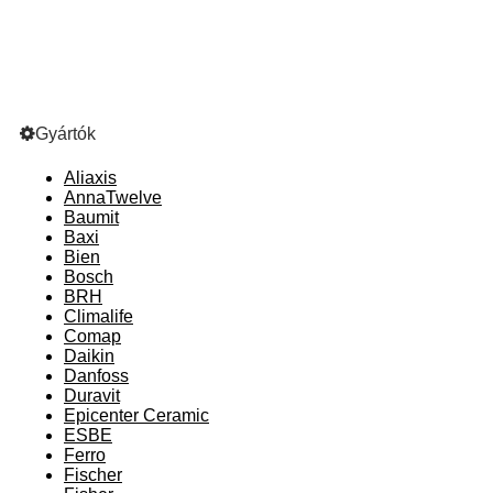
Gyártók
Aliaxis
AnnaTwelve
Baumit
Baxi
Bien
Bosch
BRH
Climalife
Comap
Daikin
Danfoss
Duravit
Epicenter Ceramic
ESBE
Ferro
Fischer