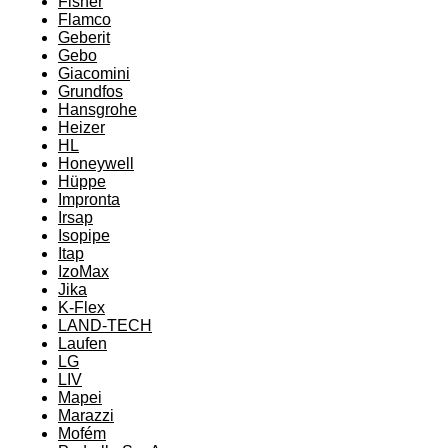
Fisher
Flamco
Geberit
Gebo
Giacomini
Grundfos
Hansgrohe
Heizer
HL
Honeywell
Hüppe
Impronta
Irsap
Isopipe
Itap
IzoMax
Jika
K-Flex
LAND-TECH
Laufen
LG
LIV
Mapei
Marazzi
Mofém