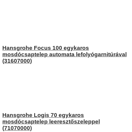
Hansgrohe Focus 100 egykaros
mosdócsaptelep automata lefolyógarnitúrával
(31607000)
Hansgrohe Logis 70 egykaros
mosdócsaptelep leeresztőszeleppel
(71070000)