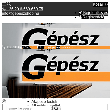
Kosár
+36 20 6-669-669
Bejelentkezés
info@gepeszshop.hu
Regisztráció
+36 20 6-669-669
info@gepeszshop.hu
Kategóriák menü
Bolhapiac
Burkolatok
Elektromos fűtés
Építkezés, fejújítás
Alapozó festék
Aljzatkiegyenlítő