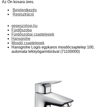
Az Ön kosara üres.
Bejelentkezés
Regisztráció
gepeszshop.hu
Fürdőszoba
Fürdőszobai csaptelepek
Hansgrohe
Mosdó csaptelepek
Hansgrohe Logis egykaros mosdócsaptelep 100,
automata lefolyógarnitúrával (71100000)