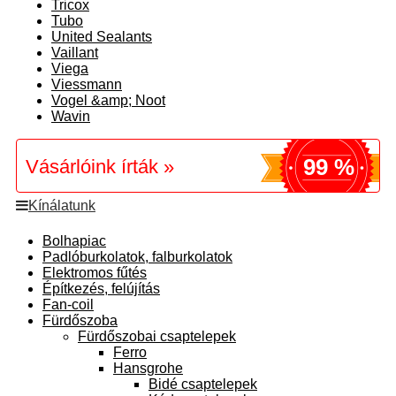
Tricox
Tubo
United Sealants
Vaillant
Viega
Viessmann
Vogel &amp; Noot
Wavin
99 %
Vásárlóink írták »
Kínálatunk
Bolhapiac
Padlóburkolatok, falburkolatok
Elektromos fűtés
Építkezés, felújítás
Fan-coil
Fürdőszoba
Fürdőszobai csaptelepek
Ferro
Hansgrohe
Bidé csaptelepek