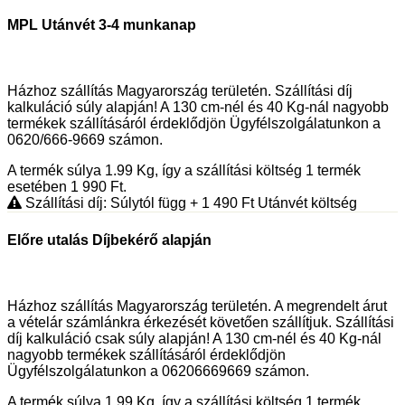
MPL Utánvét 3-4 munkanap
Házhoz szállítás Magyarország területén. Szállítási díj
kalkuláció súly alapján! A 130 cm-nél és 40 Kg-nál nagyobb
termékek szállításáról érdeklődjön Ügyfélszolgálatunkon a
0620/666-9669 számon.
A termék súlya 1.99
Kg
, így a szállítási költség 1 termék
esetében 1 990
Ft
.
Szállítási díj: Súlytól függ
+ 1 490
Ft
Utánvét költség
Előre utalás Díjbekérő alapján
Házhoz szállítás Magyarország területén. A megrendelt árut
a vételár számlánkra érkezését követően szállítjuk. Szállítási
díj kalkuláció csak súly alapján! A 130 cm-nél és 40 Kg-nál
nagyobb termékek szállításáról érdeklődjön
Ügyfélszolgálatunkon a 06206669669 számon.
A termék súlya 1.99
Kg
, így a szállítási költség 1 termék