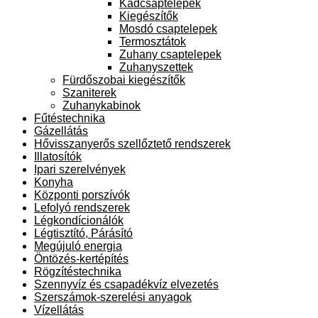
Kádcsaptelepek
Kiegészítők
Mosdó csaptelepek
Termosztátok
Zuhany csaptelepek
Zuhanyszettek
Fürdőszobai kiegészítők
Szaniterek
Zuhanykabinok
Fűtéstechnika
Gázellátás
Hővisszanyerős szellőztető rendszerek
Illatosítók
Ipari szerelvények
Konyha
Központi porszívók
Lefolyó rendszerek
Légkondícionálók
Légtisztító, Párásító
Megújuló energia
Öntözés-kertépítés
Rögzítéstechnika
Szennyvíz és csapadékvíz elvezetés
Szerszámok-szerelési anyagok
Vízellátás