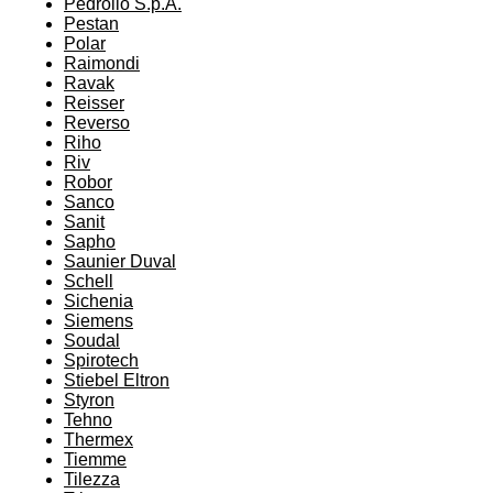
Pedrollo S.p.A.
Pestan
Polar
Raimondi
Ravak
Reisser
Reverso
Riho
Riv
Robor
Sanco
Sanit
Sapho
Saunier Duval
Schell
Sichenia
Siemens
Soudal
Spirotech
Stiebel Eltron
Styron
Tehno
Thermex
Tiemme
Tilezza