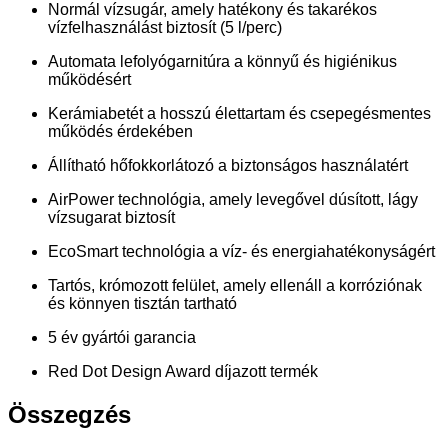
Normál vízsugár, amely hatékony és takarékos
vízfelhasználást biztosít (5 l/perc)
Automata lefolyógarnitúra a könnyű és higiénikus
működésért
Kerámiabetét a hosszú élettartam és csepegésmentes
működés érdekében
Állítható hőfokkorlátozó a biztonságos használatért
AirPower technológia, amely levegővel dúsított, lágy
vízsugarat biztosít
EcoSmart technológia a víz- és energiahatékonyságért
Tartós, krómozott felület, amely ellenáll a korróziónak
és könnyen tisztán tartható
5 év gyártói garancia
Red Dot Design Award díjazott termék
Összegzés