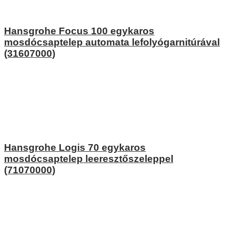
Hansgrohe Focus 100 egykaros
mosdócsaptelep automata lefolyógarnitúrával
(31607000)
Hansgrohe Logis 70 egykaros
mosdócsaptelep leeresztőszeleppel
(71070000)