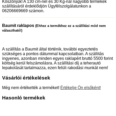
Köszönjük! A 130 cm-nél és 30 Kg-nál nagyobb termékek
szállításáról érdeklődjön Ügyfélszolgálatunkon a
06206669669 számon.
Baumit raklapos
(Ehhez a termékhez ez a szállítási mód nem
választható!)
A szállítás a Baumit által történik, további egyeztetés
szükséges a pontos dátummal kapcsolatban. A szállitás
ingyenes, azonban minden egyes raklapért bruttó 5500 forint
költség kerül felszámolásra. A szállítási díj a teherautó
lepakolását tartalmazza, ezen felüli rakodási munkát nem!
Vásárlói értékelések
Még nem értékelték a terméket!
Értékelje Ön elsőként!
Hasonló termékek