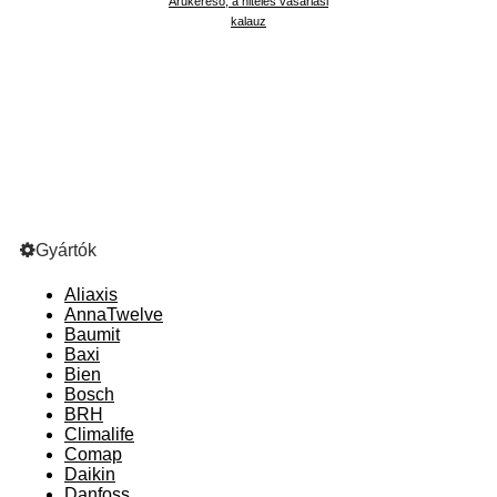
Árukereső, a hiteles vásárlási
kalauz
Gyártók
Aliaxis
AnnaTwelve
Baumit
Baxi
Bien
Bosch
BRH
Climalife
Comap
Daikin
Danfoss