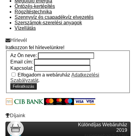
Megújuló energia
Öntözés-kertépítés
Rögzítéstechnika
Szennyvíz és csapadékvíz elvezetés
Szerszámok-szerelési anyagok
Vízellátás
Hírlevél
Iratkozzon fel hírlevelünkre!
Az Ön neve:
Email cím:
Kapcsolat:
Elfogadom a webáruház
Adatkezelési
Szabályzatát
.
Feliratkozás
Díjaink
Különdíjas Webáruház
2019
superwebaruhaz.hu