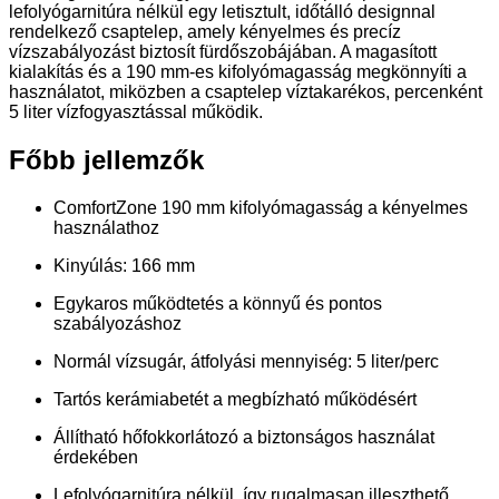
lefolyógarnitúra nélkül egy letisztult, időtálló designnal
rendelkező csaptelep, amely kényelmes és precíz
vízszabályozást biztosít fürdőszobájában. A magasított
kialakítás és a 190 mm-es kifolyómagasság megkönnyíti a
használatot, miközben a csaptelep víztakarékos, percenként
5 liter vízfogyasztással működik.
Főbb jellemzők
ComfortZone 190 mm kifolyómagasság a kényelmes
használathoz
Kinyúlás: 166 mm
Egykaros működtetés a könnyű és pontos
szabályozáshoz
Normál vízsugár, átfolyási mennyiség: 5 liter/perc
Tartós kerámiabetét a megbízható működésért
Állítható hőfokkorlátozó a biztonságos használat
érdekében
Lefolyógarnitúra nélkül, így rugalmasan illeszthető