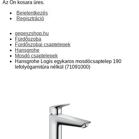
Az Ön kosara üres.
Bejelentkezés
Regisztráció
gepeszshop.hu
Fürdőszoba
Fürdőszobai csaptelepek
Hansgrohe
Mosdó csaptelepek
Hansgrohe Logis egykaros mosdócsaptelep 190
lefolyógarnitúra nélkül (71091000)