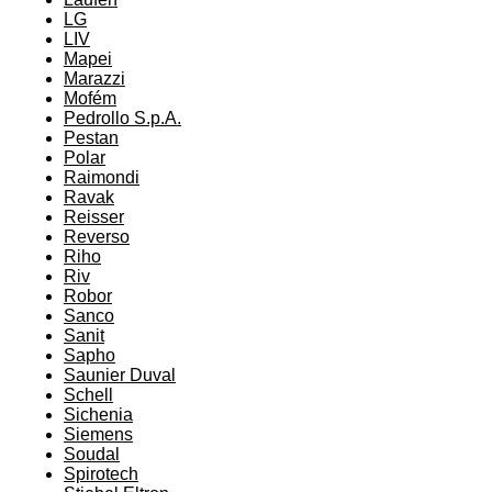
LG
LIV
Mapei
Marazzi
Mofém
Pedrollo S.p.A.
Pestan
Polar
Raimondi
Ravak
Reisser
Reverso
Riho
Riv
Robor
Sanco
Sanit
Sapho
Saunier Duval
Schell
Sichenia
Siemens
Soudal
Spirotech