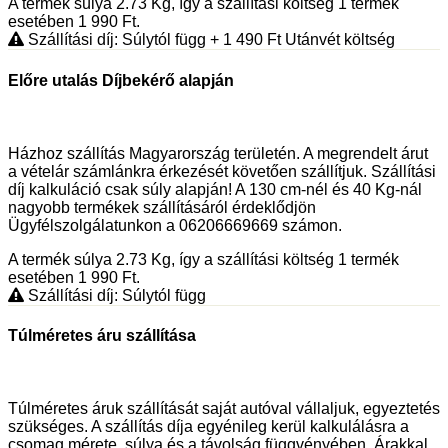
A termék súlya 2.73
Kg
, így a szállítási költség 1 termék
esetében 1 990
Ft
.
Szállítási díj: Súlytól függ
+ 1 490
Ft
Utánvét költség
Előre utalás Díjbekérő alapján
Házhoz szállítás Magyarország területén. A megrendelt árut
a vételár számlánkra érkezését követően szállítjuk. Szállítási
díj kalkuláció csak súly alapján! A 130 cm-nél és 40 Kg-nál
nagyobb termékek szállításáról érdeklődjön
Ügyfélszolgálatunkon a 06206669669 számon.
A termék súlya 2.73
Kg
, így a szállítási költség 1 termék
esetében 1 990
Ft
.
Szállítási díj: Súlytól függ
Túlméretes áru szállítása
Túlméretes áruk szállítását saját autóval vállaljuk, egyeztetés
szükséges. A szállítás díja egyénileg kerül kalkulálásra a
csomag mérete, súlya és a távolság függvényében. Árakkal