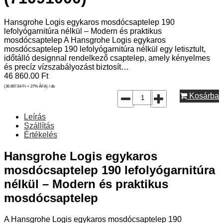
Hansgrohe Logis egykaros mosdócsaptelep 190
lefolyógarnitúra nélkül – Modern és praktikus
mosdócsaptelep A Hansgrohe Logis egykaros
mosdócsaptelep 190 lefolyógarnitúra nélkül egy letisztult,
időtálló designnal rendelkező csaptelep, amely kényelmes
és precíz vízszabályozást biztosít…
46 860.00
Ft
(36 897.64
Ft
+ 27% ÁFA) / db
Kosárba
Leírás
Szállítás
Értékelés
Hansgrohe Logis egykaros
mosdócsaptelep 190 lefolyógarnitúra
nélkül – Modern és praktikus
mosdócsaptelep
A Hansgrohe Logis egykaros mosdócsaptelep 190