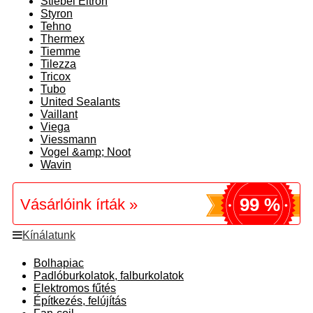
Stiebel Eltron
Styron
Tehno
Thermex
Tiemme
Tilezza
Tricox
Tubo
United Sealants
Vaillant
Viega
Viessmann
Vogel &amp; Noot
Wavin
99 %
Vásárlóink írták »
Kínálatunk
Bolhapiac
Padlóburkolatok, falburkolatok
Elektromos fűtés
Építkezés, felújítás