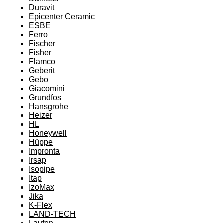
Duravit
Epicenter Ceramic
ESBE
Ferro
Fischer
Fisher
Flamco
Geberit
Gebo
Giacomini
Grundfos
Hansgrohe
Heizer
HL
Honeywell
Hüppe
Impronta
Irsap
Isopipe
Itap
IzoMax
Jika
K-Flex
LAND-TECH
Laufen