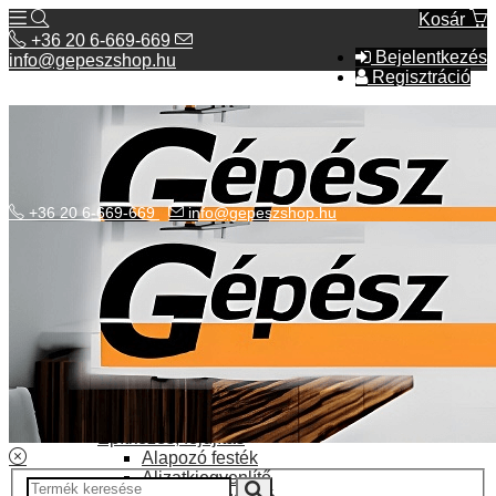
Kosár
+36 20 6-669-669
Bejelentkezés
info@gepeszshop.hu
Regisztráció
+36 20 6-669-669
info@gepeszshop.hu
Kategóriák menü
Bolhapiac
Burkolatok
Elektromos fűtés
Építkezés, fejújítás
Alapozó festék
Aljzatkiegyenlítő