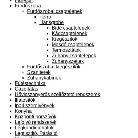
Fan-coil
Fürdőszoba
Fürdőszobai csaptelepek
Ferro
Hansgrohe
Bidé csaptelepek
Kádcsaptelepek
Kiegészítők
Mosdó csaptelepek
Termosztátok
Zuhany csaptelepek
Zuhanyszettek
Fürdőszobai kiegészítők
Szaniterek
Zuhanykabinok
Fűtéstechnika
Gázellátás
Hővisszanyerős szellőztető rendszerek
Illatosítók
Ipari szerelvények
Konyha
Központi porszívók
Lefolyó rendszerek
Légkondícionálók
Légtisztító, Párásító