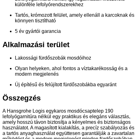
különféle lefolyórendszerekhez
Tartós, krómozott felület, amely ellenáll a karcoknak és
könnyen tisztítható
5 év gyártói garancia
Alkalmazási terület
Lakossági fürdőszobák mosdóihoz
Olyan helyeken, ahol fontos a víztakarékosság és a
modern megjelenés
Új építésű és felújított fürdőszobákba egyaránt
Összegzés
A Hansgrohe Logis egykaros mosdócsaptelep 190
lefolyógarnitúra nélkül egy praktikus és elegáns választás,
amely hosszú távon biztosítja a kényelmes és biztonságos
használatot. A magasított kialakítás, a precíz szabályozás és
a tartós anyaghasználat együttesen garantálják a zavartalan
működést és a modern megjelenést minden fürdőszobában.