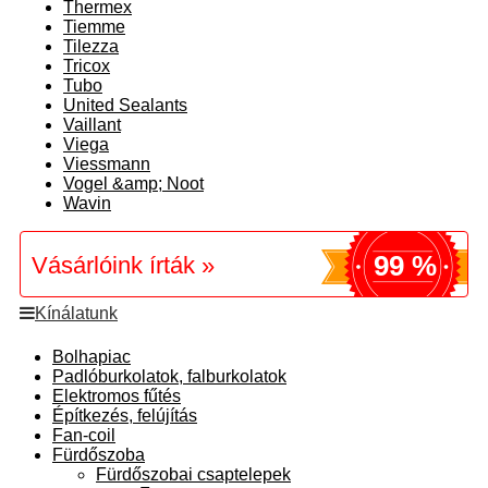
Thermex
Tiemme
Tilezza
Tricox
Tubo
United Sealants
Vaillant
Viega
Viessmann
Vogel &amp; Noot
Wavin
99 %
Vásárlóink írták »
Kínálatunk
Bolhapiac
Padlóburkolatok, falburkolatok
Elektromos fűtés
Építkezés, felújítás
Fan-coil
Fürdőszoba
Fürdőszobai csaptelepek