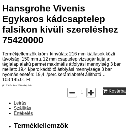
Hansgrohe Vivenis
Egykaros kádcsaptelep
falsíkon kívüli szereléshez
75420000
Termékjellemzők króm kinyúlás: 216 mm kiállások közti
távolság: 150 mm ± 12 mm csaptelep vízsugár fajtája:
téglalap alakú permet maximális átfolyási mennyiség 3 bar
mellett: 19,4 l/perc kádtöltő átfolyási mennyisége 3 bar
nyomás esetén: 19,4 l/perc kerámiabetét állítható…
103 145.01
Ft
(81 216.54
Ft
+ 27% ÁFA) / db
Kosárba
Leírás
Szállítás
Értékelés
Termékjellemzők