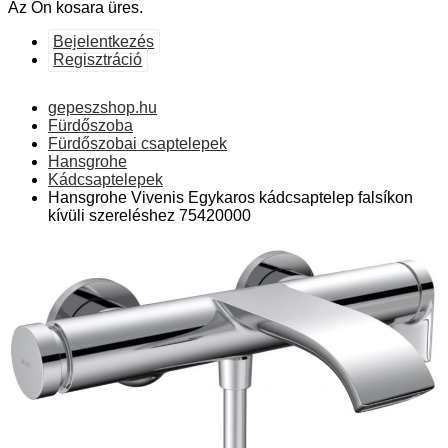
Az Ön kosara üres.
Bejelentkezés
Regisztráció
gepeszshop.hu
Fürdőszoba
Fürdőszobai csaptelepek
Hansgrohe
Kádcsaptelepek
Hansgrohe Vivenis Egykaros kádcsaptelep falsíkon
kívüli szereléshez 75420000