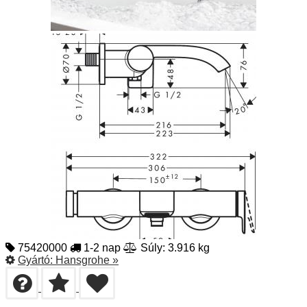
75420000
1-2 nap
Súly: 3.916 kg
Gyártó:
Hansgrohe
»