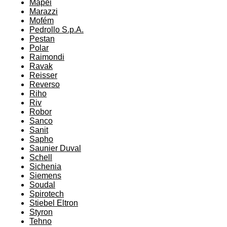
Mapei
Marazzi
Mofém
Pedrollo S.p.A.
Pestan
Polar
Raimondi
Ravak
Reisser
Reverso
Riho
Riv
Robor
Sanco
Sanit
Sapho
Saunier Duval
Schell
Sichenia
Siemens
Soudal
Spirotech
Stiebel Eltron
Styron
Tehno