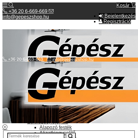
Kosár
+36 20 6-669-669
Bejelentkezés
info@gepeszshop.hu
Regisztráció
+36 20 6-669-669
info@gepeszshop.hu
Kategóriák menü
Bolhapiac
Burkolatok
Elektromos fűtés
Építkezés, fejújítás
Alapozó festék
Aljzatkiegyenlítő