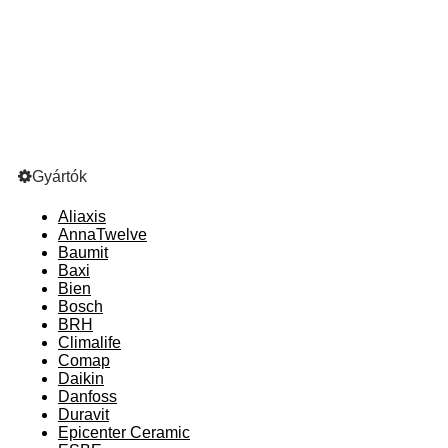
Gyártók
Aliaxis
AnnaTwelve
Baumit
Baxi
Bien
Bosch
BRH
Climalife
Comap
Daikin
Danfoss
Duravit
Epicenter Ceramic