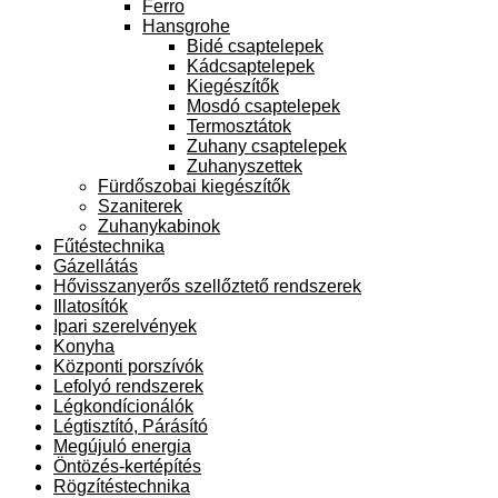
Ferro
Hansgrohe
Bidé csaptelepek
Kádcsaptelepek
Kiegészítők
Mosdó csaptelepek
Termosztátok
Zuhany csaptelepek
Zuhanyszettek
Fürdőszobai kiegészítők
Szaniterek
Zuhanykabinok
Fűtéstechnika
Gázellátás
Hővisszanyerős szellőztető rendszerek
Illatosítók
Ipari szerelvények
Konyha
Központi porszívók
Lefolyó rendszerek
Légkondícionálók
Légtisztító, Párásító
Megújuló energia
Öntözés-kertépítés
Rögzítéstechnika