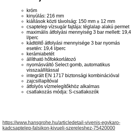
króm
kinyúlás: 216 mm
kiállások közti távolság: 150 mm ± 12 mm
csaptelep vízsugár fajtája: téglalap alakú permet
maximális átfolyási mennyiség 3 bar mellett: 19,4
l/perc
kádtöltő átfolyási mennyisége 3 bar nyomás
esetén: 19,4 l/perc
kerámiabetét
állítható hőfokkorlátozó
nyomásváltó Select gomb, automatikus
visszaállítással
integrált EN 1717 biztonsági kombinációval
zajcsillapítóval
átfolyós vízmelegítőkhöz alkalmas
csatlakozás módja: S-csatlakozók
https://www.hansgrohe.hu/articledetail-vivenis-egykaro-
kadcsaptelep-falsikon-kivueli-szereleshez-75420000