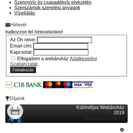
Szennyvíz és csapadékvíz elvezetés
Szerszámok-szerelési anyagok
Vízellátás
Hírlevél
Iratkozzon fel hírlevelünkre!
Az Ön neve:
Email cím:
Kapcsolat:
Elfogadom a webáruház
Adatkezelési
Szabályzatát
.
Feliratkozás
Díjaink
Különdíjas Webáruház
2019
superwebaruhaz.hu