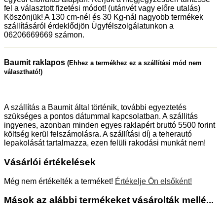
fel a választott fizetési módot! (utánvét vagy előre utalás)
Köszönjük! A 130 cm-nél és 30 Kg-nál nagyobb termékek
szállításáról érdeklődjön Ügyfélszolgálatunkon a
06206669669 számon.
Baumit raklapos
(Ehhez a termékhez ez a szállítási mód nem
választható!)
A szállítás a Baumit által történik, további egyeztetés
szükséges a pontos dátummal kapcsolatban. A szállitás
ingyenes, azonban minden egyes raklapért bruttó 5500 forint
költség kerül felszámolásra. A szállítási díj a teherautó
lepakolását tartalmazza, ezen felüli rakodási munkát nem!
Vásárlói értékelések
Még nem értékelték a terméket!
Értékelje Ön elsőként!
Mások az alábbi termékeket vásárolták mellé...