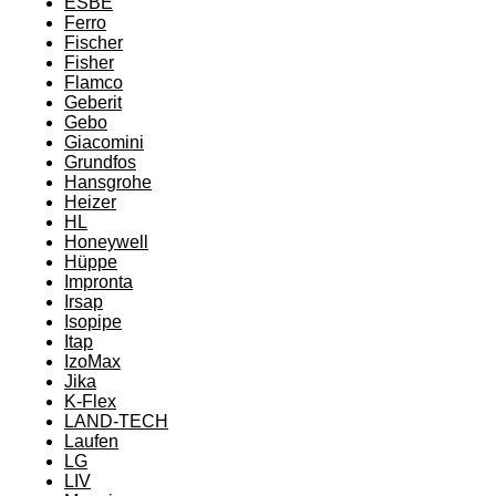
ESBE
Ferro
Fischer
Fisher
Flamco
Geberit
Gebo
Giacomini
Grundfos
Hansgrohe
Heizer
HL
Honeywell
Hüppe
Impronta
Irsap
Isopipe
Itap
IzoMax
Jika
K-Flex
LAND-TECH
Laufen
LG
LIV