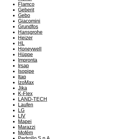
Flamco
Geberit
Gebo
Giacomini
Grundfos
Hansgrohe
Heizer
HL
Honeywell
Hüppe
Impronta
Irsap
Isopipe
Itap
IzoMax
Jika
K-Flex
LAND-TECH
Laufen
LG
LIV
Mapei
Marazzi
Mofém
Pedrollo S.p.A.