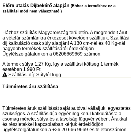
Előre utalás Díjbekérő alapján
(Ehhez a termékhez ez a
szállítási mód nem választható!)
Házhoz szállítás Magyarország területén. A megrendelt árut
a vételár számlánkra érkezését követően szállítjuk. Szállítási
díj kalkuláció csak súly alapján! A 130 cm-nél és 40 Kg-nál
nagyobb termékek szállításáról érdeklődjön
Ügyfélszolgálatunkon a 06206669669 számon.
A termék súlya 1.27
Kg
, így a szállítási költség 1 termék
esetében 1 990
Ft
.
Szállítási díj: Súlytól függ
Túlméretes áru szállítása
Túlméretes áruk szállítását saját autóval vállaljuk, egyeztetés
szükséges. A szállítás díja egyénileg kerül kalkulálásra a
csomag mérete, súlya és a távolság függvényében. Árakkal
és részletekkel kapcsolatban kérjük érdeklődjön
ügyfélszolgálatunkon a +36 20 666 9669-es telefonszámon.