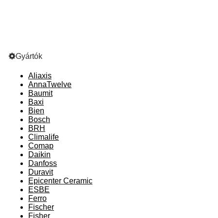
Gyártók
Aliaxis
AnnaTwelve
Baumit
Baxi
Bien
Bosch
BRH
Climalife
Comap
Daikin
Danfoss
Duravit
Epicenter Ceramic
ESBE
Ferro
Fischer
Fisher