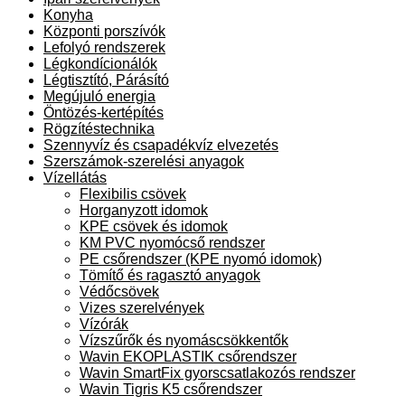
Konyha
Központi porszívók
Lefolyó rendszerek
Légkondícionálók
Légtisztító, Párásító
Megújuló energia
Öntözés-kertépítés
Rögzítéstechnika
Szennyvíz és csapadékvíz elvezetés
Szerszámok-szerelési anyagok
Vízellátás
Flexibilis csövek
Horganyzott idomok
KPE csövek és idomok
KM PVC nyomócső rendszer
PE csőrendszer (KPE nyomó idomok)
Tömítő és ragasztó anyagok
Védőcsövek
Vizes szerelvények
Vízórák
Vízszűrők és nyomáscsökkentők
Wavin EKOPLASTIK csőrendszer
Wavin SmartFix gyorscsatlakozós rendszer
Wavin Tigris K5 csőrendszer