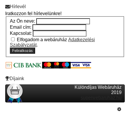
Hírlevél
Iratkozzon fel hírlevelünkre!
Az Ön neve:
Email cím:
Kapcsolat:
Elfogadom a webáruház
Adatkezelési
Szabályzatát
.
Feliratkozás
Díjaink
Különdíjas Webáruház
2019
superwebaruhaz.hu
Szeretne Ön is ilyen webáruházat nyitni?
Webáruház nyitás »