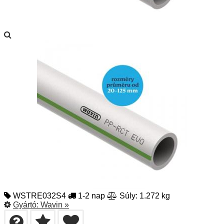
WSTRE032S4
1-2 nap
Súly: 1.272 kg
Gyártó:
Wavin
»