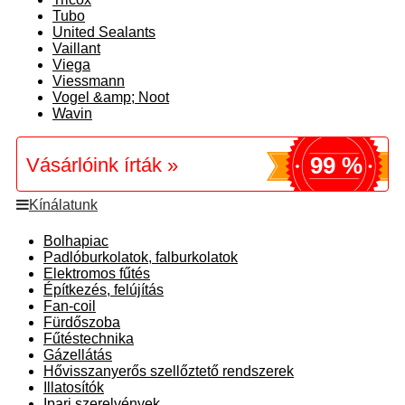
Tubo
United Sealants
Vaillant
Viega
Viessmann
Vogel &amp; Noot
Wavin
99 %
Vásárlóink írták »
Kínálatunk
Bolhapiac
Padlóburkolatok, falburkolatok
Elektromos fűtés
Építkezés, felújítás
Fan-coil
Fürdőszoba
Fűtéstechnika
Gázellátás
Hővisszanyerős szellőztető rendszerek
Illatosítók
Ipari szerelvények