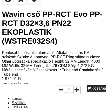
Wavin cső PP-RCT Evo PP-
RCT D32×3,6 PN22
EKOPLASTIK
(WSTRE032S4)
Pontosabb műszaki információ: Általános leírás RAL
színkód: Szürke Alapanyag: PP-RCT Ring stiffness class:
Other Logisztikaispecifikáció Height: 32 MM Length: 4000
MM Width: 32 MM Térfogat: 4.76 CDM Súly: 1.272 KG
Mérési specifikáció Csatlakozás 1: Tube end Csatlakozás 2:
Tube end…
1 974.01
Ft
(1 554.34
Ft
+ 27% ÁFA) / méter
Kosárba
Leírás
Szállítás
Értékelés