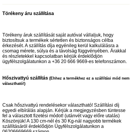
Törékeny áru szállítása
Törékeny áruk szállítását saját autóval vállaljuk, hogy
biztosítsuk a termékek sértetlen és biztonságos célba
érkezését. A szállítás díja egyénileg kerül kalkulálásra a
csomag mérete, súlya és a távolság függvényében. Árakkal
és részletekkel kapcsolatban kérjük érdeklődjön
ügyfélszolgálatunkon a +36 20 666 9669-es telefonszámon.
Hőszivattyú szállítás
(Ehhez a termékhez ez a szállítási mód nem
választható!)
Csak hőszivattyú rendelésekor választható! Szállítási díj
egyedi elbírálás alapján. Kérjük a megjegyzésben tüntesse
fel a választott fizetési módot! (utánvét vagy előre utalás)
Köszönjük! A 130 cm-nél és 30 Kg-nál nagyobb termékek
szállításáról érdeklődjön Ügyfélszolgálatunkon a
06206669669 számon.