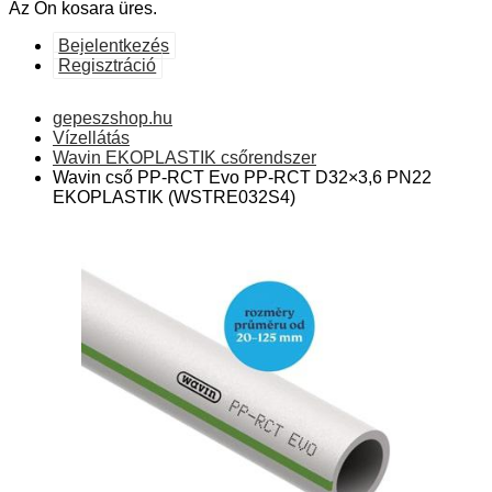
Az Ön kosara üres.
Bejelentkezés
Regisztráció
gepeszshop.hu
Vízellátás
Wavin EKOPLASTIK csőrendszer
Wavin cső PP-RCT Evo PP-RCT D32×3,6 PN22
EKOPLASTIK (WSTRE032S4)