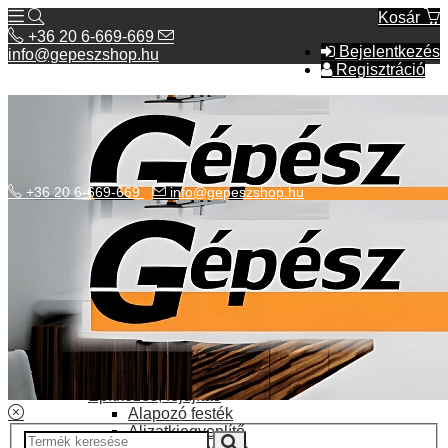
Kosár
+36 20 6-669-669
Bejelentkezés
info@gepeszshop.hu
Regisztráció
+36 20 6-669-669
info@gepeszshop.hu
Kategóriák menü
Bolhapiac
Burkolatok
Elektromos fűtés
Építkezés, fejújítás
Alapozó festék
Aljzatkiegyenlítő