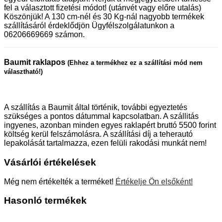
fel a választott fizetési módot! (utánvét vagy előre utalás)
Köszönjük! A 130 cm-nél és 30 Kg-nál nagyobb termékek
szállításáról érdeklődjön Ügyfélszolgálatunkon a
06206669669 számon.
Baumit raklapos
(Ehhez a termékhez ez a szállítási mód nem
választható!)
A szállítás a Baumit által történik, további egyeztetés
szükséges a pontos dátummal kapcsolatban. A szállitás
ingyenes, azonban minden egyes raklapért bruttó 5500 forint
költség kerül felszámolásra. A szállítási díj a teherautó
lepakolását tartalmazza, ezen felüli rakodási munkát nem!
Vásárlói értékelések
Még nem értékelték a terméket!
Értékelje Ön elsőként!
Hasonló termékek