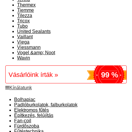
Thermex
Tiemme
Tilezza
Tricox
Tubo
United Sealants
Vaillant
Viega
Viessmann
Vogel &amp; Noot
Wavin
99 %
Vásárlóink írták »
Kínálatunk
Bolhapiac
Padlóburkolatok, falburkolatok
Elektromos fűtés
Építkezés, felújítás
Fan-coil
Fürdőszoba
Fűtéstechnika