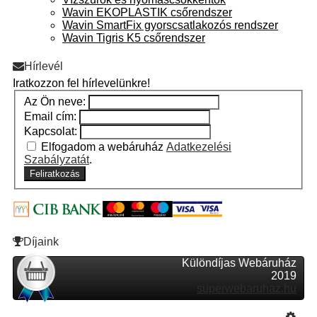
Wavin EKOPLASTIK csőrendszer
Wavin SmartFix gyorscsatlakozós rendszer
Wavin Tigris K5 csőrendszer
Hírlevél
Iratkozzon fel hírlevelünkre!
Az Ön neve:
Email cím:
Kapcsolat:
Elfogadom a webáruház
Adatkezelési
Szabályzatát
.
Feliratkozás
Díjaink
Különdíjas Webáruház
2019
superwebaruhaz.hu