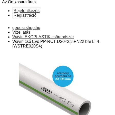
Az Ön kosara üres.
Bejelentkezés
Regisztráció
gepeszshop.hu
Vízellátás
Wavin EKOPLASTIK csőrendszer
Wavin cső Evo PP-RCT D20×2,3 PN22 bar L=4
(WSTRE020S4)