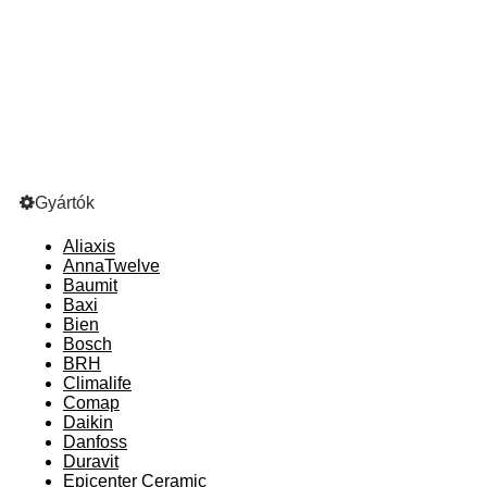
Gyártók
Aliaxis
AnnaTwelve
Baumit
Baxi
Bien
Bosch
BRH
Climalife
Comap
Daikin
Danfoss
Duravit
Epicenter Ceramic