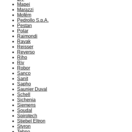
Mapei
Marazzi
Mofém
Pedrollo S.p.A.
Pestan
Polar
Raimondi
Ravak
Reisser
Reverso
Riho
Riv
Robor
Sanco
Sanit
Sapho
Saunier Duval
Schell
Sichenia
Siemens
Soudal
Spirotech
Stiebel Eltron
Styron
Tehno