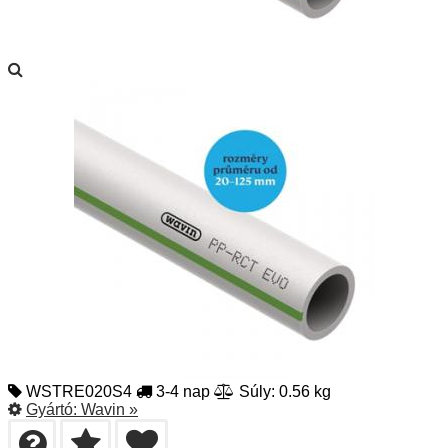
WSTRE020S4
3-4 nap
Súly: 0.56 kg
Gyártó:
Wavin
»