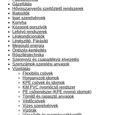
Gázellátás
Hővisszanyerős szellőztető rendszerek
Illatosítók
Ipari szerelvények
Konyha
Központi porszívók
Lefolyó rendszerek
Légkondícionálók
Légtisztító, Párásító
Megújuló energia
Öntözés-kertépítés
Rögzítéstechnika
Szennyvíz és csapadékvíz elvezetés
Szerszámok-szerelési anyagok
Vízellátás
Flexibilis csövek
Horganyzott idomok
KPE csövek és idomok
KM PVC nyomócső rendszer
PE csőrendszer (KPE nyomó idomok)
Tömítő és ragasztó anyagok
Védőcsövek
Vizes szerelvények
Vízórák
Vízszűrők és nyomáscsökkentők