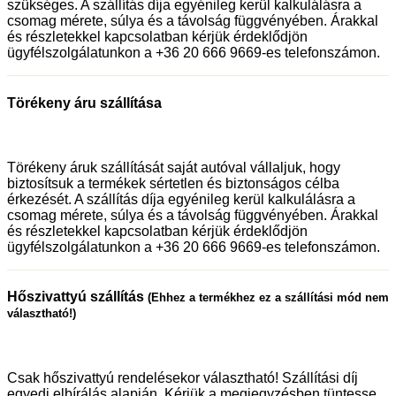
szükséges. A szállítás díja egyénileg kerül kalkulálásra a
csomag mérete, súlya és a távolság függvényében. Árakkal
és részletekkel kapcsolatban kérjük érdeklődjön
ügyfélszolgálatunkon a +36 20 666 9669-es telefonszámon.
Törékeny áru szállítása
Törékeny áruk szállítását saját autóval vállaljuk, hogy
biztosítsuk a termékek sértetlen és biztonságos célba
érkezését. A szállítás díja egyénileg kerül kalkulálásra a
csomag mérete, súlya és a távolság függvényében. Árakkal
és részletekkel kapcsolatban kérjük érdeklődjön
ügyfélszolgálatunkon a +36 20 666 9669-es telefonszámon.
Hőszivattyú szállítás
(Ehhez a termékhez ez a szállítási mód nem
választható!)
Csak hőszivattyú rendelésekor választható! Szállítási díj
egyedi elbírálás alapján. Kérjük a megjegyzésben tüntesse