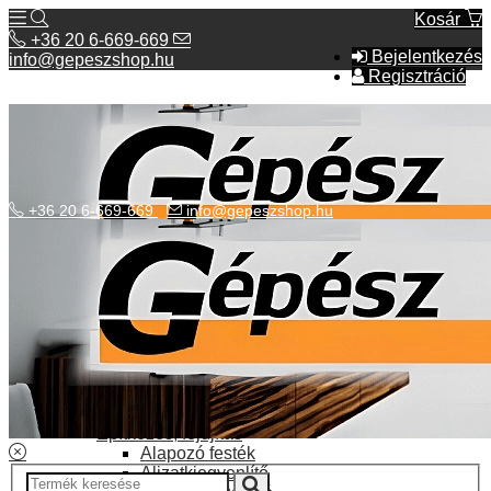
Kosár
+36 20 6-669-669
Bejelentkezés
info@gepeszshop.hu
Regisztráció
+36 20 6-669-669
info@gepeszshop.hu
Kategóriák menü
Bolhapiac
Burkolatok
Elektromos fűtés
Építkezés, fejújítás
Alapozó festék
Aljzatkiegyenlítő