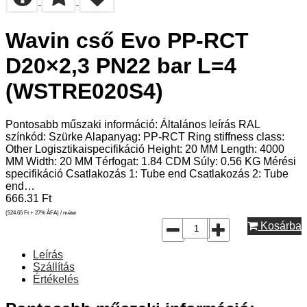
Wavin cső Evo PP-RCT
D20×2,3 PN22 bar L=4
(WSTRE020S4)
Pontosabb műszaki információ: Általános leírás RAL
színkód: Szürke Alapanyag: PP-RCT Ring stiffness class:
Other Logisztikaispecifikáció Height: 20 MM Length: 4000
MM Width: 20 MM Térfogat: 1.84 CDM Súly: 0.56 KG Mérési
specifikáció Csatlakozás 1: Tube end Csatlakozás 2: Tube
end…
666.31
Ft
(524.65
Ft
+ 27% ÁFA) / méter
Kosárba
Leírás
Szállítás
Értékelés