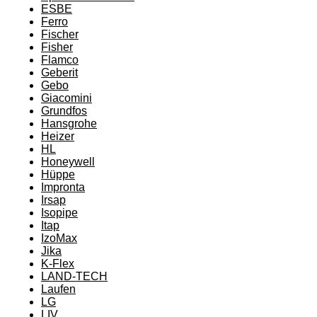
ESBE
Ferro
Fischer
Fisher
Flamco
Geberit
Gebo
Giacomini
Grundfos
Hansgrohe
Heizer
HL
Honeywell
Hüppe
Impronta
Irsap
Isopipe
Itap
IzoMax
Jika
K-Flex
LAND-TECH
Laufen
LG
LIV