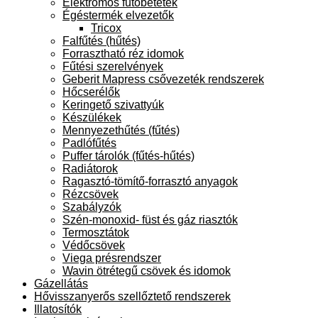
Elektromos fűtőbetétek
Égéstermék elvezetők
Tricox
Falfűtés (hűtés)
Forrasztható réz idomok
Fűtési szerelvények
Geberit Mapress csővezeték rendszerek
Hőcserélők
Keringető szivattyúk
Készülékek
Mennyezethűtés (fűtés)
Padlófűtés
Puffer tárolók (fűtés-hűtés)
Radiátorok
Ragasztó-tömítő-forrasztó anyagok
Rézcsövek
Szabályzók
Szén-monoxid- füst és gáz riasztók
Termosztátok
Védőcsövek
Viega présrendszer
Wavin ötrétegű csövek és idomok
Gázellátás
Hővisszanyerős szellőztető rendszerek
Illatosítók