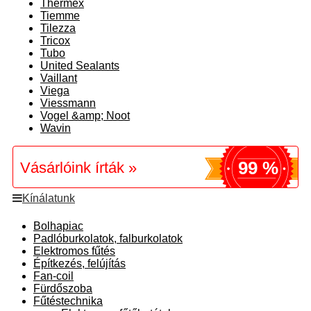
Thermex
Tiemme
Tilezza
Tricox
Tubo
United Sealants
Vaillant
Viega
Viessmann
Vogel &amp; Noot
Wavin
99 %
Vásárlóink írták »
Kínálatunk
Bolhapiac
Padlóburkolatok, falburkolatok
Elektromos fűtés
Építkezés, felújítás
Fan-coil
Fürdőszoba
Fűtéstechnika