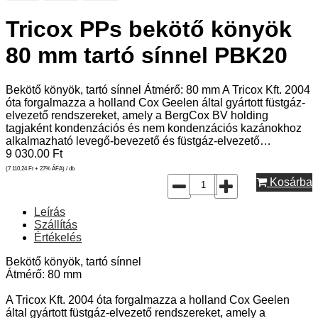
Tricox PPs bekötő könyök
80 mm tartó sínnel PBK20
Bekötő könyök, tartó sínnel Átmérő: 80 mm A Tricox Kft. 2004
óta forgalmazza a holland Cox Geelen által gyártott füstgáz-
elvezető rendszereket, amely a BergCox BV holding
tagjaként kondenzációs és nem kondenzációs kazánokhoz
alkalmazható levegő-bevezető és füstgáz-elvezető…
9 030.00
Ft
(7 110.24
Ft
+ 27% ÁFA) / db
Kosárba
Leírás
Szállítás
Értékelés
Bekötő könyök, tartó sínnel
Átmérő: 80 mm
A Tricox Kft. 2004 óta forgalmazza a holland Cox Geelen
által gyártott füstgáz-elvezető rendszereket, amely a