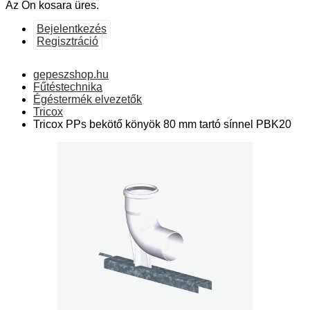
Az Ön kosara üres.
Bejelentkezés
Regisztráció
gepeszshop.hu
Fűtéstechnika
Égéstermék elvezetők
Tricox
Tricox PPs bekötő könyök 80 mm tartó sínnel PBK20