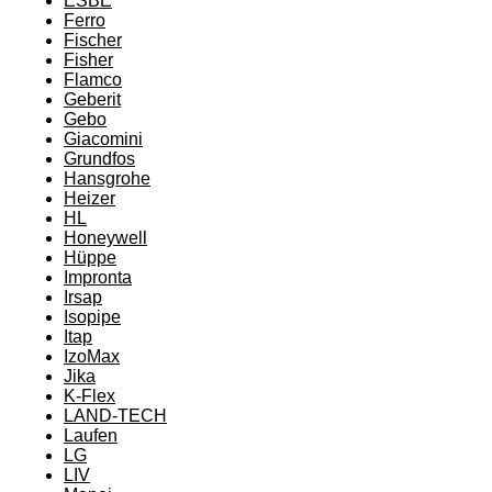
ESBE
Ferro
Fischer
Fisher
Flamco
Geberit
Gebo
Giacomini
Grundfos
Hansgrohe
Heizer
HL
Honeywell
Hüppe
Impronta
Irsap
Isopipe
Itap
IzoMax
Jika
K-Flex
LAND-TECH
Laufen
LG
LIV