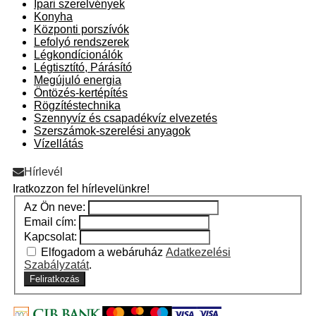
Ipari szerelvények
Konyha
Központi porszívók
Lefolyó rendszerek
Légkondícionálók
Légtisztító, Párásító
Megújuló energia
Öntözés-kertépítés
Rögzítéstechnika
Szennyvíz és csapadékvíz elvezetés
Szerszámok-szerelési anyagok
Vízellátás
Hírlevél
Iratkozzon fel hírlevelünkre!
Az Ön neve:
Email cím:
Kapcsolat:
Elfogadom a webáruház
Adatkezelési
Szabályzatát
.
Feliratkozás