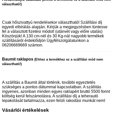
választható!)
Csak hőszivattyú rendelésekor választható! Szállítási díj
egyedi elbírálás alapján. Kérjük a megjegyzésben tüntesse
fel a választott fizetési módot! (utánvét vagy előre utalás)
Köszönjük! A 130 cm-nél és 30 Kg-nál nagyobb termékek
szállításáról érdeklődjön Ügyfélszolgálatunkon a
06206669669 számon.
Baumit raklapos
(Ehhez a termékhez ez a szállítási mód nem
választható!)
A szállítás a Baumit által történik, további egyeztetés
szükséges a pontos dátummal kapcsolatban. A szállitás
ingyenes, azonban minden egyes raklapért bruttó 5500 forint
költség kerül felszámolásra. A szállítási díj a teherautó
lepakolását tartalmazza, ezen felüli rakodási munkát nem!
Vásárlói értékelések