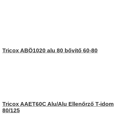
Tricox ABÖ1020 alu 80 bővítő 60-80
Tricox AAET60C Alu/Alu Ellenőrző T-idom
80/125