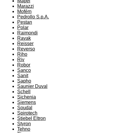
Mapei
Marazzi
Mofém
Pedrollo S.p.A.
Pestan
Polar
Raimondi
Ravak
Reisser
Reverso
Riho
Riv
Robor
Sanco
Sanit
Sapho
Saunier Duval
Schell
Sichenia
Siemens
Soudal
Spirotech
Stiebel Eltron
Styron
Tehno