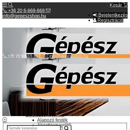
Kosár
+36 20 6-669-669
Bejelentkezés
info@gepeszshop.hu
Regisztráció
+36 20 6-669-669
info@gepeszshop.hu
Kategóriák menü
Bolhapiac
Burkolatok
Elektromos fűtés
Építkezés, fejújítás
Alapozó festék
Aljzatkiegyenlítő