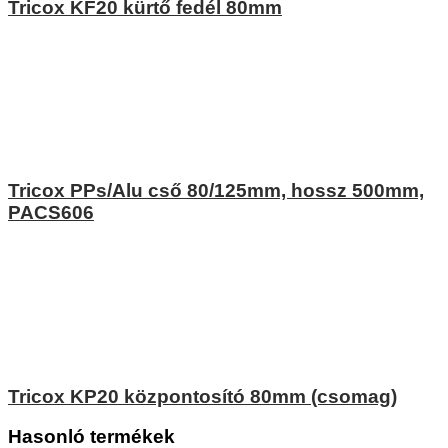
Tricox KF20 kürtő fedél 80mm
Tricox PPs/Alu cső 80/125mm, hossz 500mm,
PACS606
Tricox KP20 központosító 80mm (csomag)
Hasonló termékek