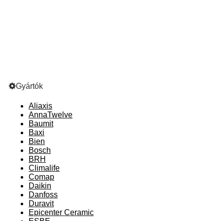
Gyártók
Aliaxis
AnnaTwelve
Baumit
Baxi
Bien
Bosch
BRH
Climalife
Comap
Daikin
Danfoss
Duravit
Epicenter Ceramic