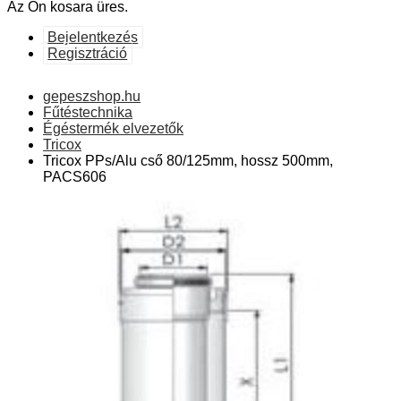
Az Ön kosara üres.
Bejelentkezés
Regisztráció
gepeszshop.hu
Fűtéstechnika
Égéstermék elvezetők
Tricox
Tricox PPs/Alu cső 80/125mm, hossz 500mm,
PACS606