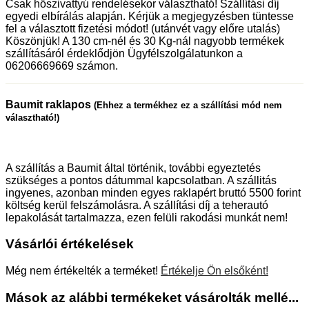
Csak hőszivattyú rendelésekor választható! Szállítási díj
egyedi elbírálás alapján. Kérjük a megjegyzésben tüntesse
fel a választott fizetési módot! (utánvét vagy előre utalás)
Köszönjük! A 130 cm-nél és 30 Kg-nál nagyobb termékek
szállításáról érdeklődjön Ügyfélszolgálatunkon a
06206669669 számon.
Baumit raklapos
(Ehhez a termékhez ez a szállítási mód nem
választható!)
A szállítás a Baumit által történik, további egyeztetés
szükséges a pontos dátummal kapcsolatban. A szállitás
ingyenes, azonban minden egyes raklapért bruttó 5500 forint
költség kerül felszámolásra. A szállítási díj a teherautó
lepakolását tartalmazza, ezen felüli rakodási munkát nem!
Vásárlói értékelések
Még nem értékelték a terméket!
Értékelje Ön elsőként!
Mások az alábbi termékeket vásárolták mellé...