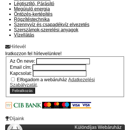
Légtisztító, Párásító
Megújuló energia
Öntözés-kertépítés
Rögzítéstechnika
Szennyvíz és csapadékvíz elvezetés
Szerszámok-szerelési anyagok
Vízellátás
Hírlevél
Iratkozzon fel hírlevelünkre!
Az Ön neve:
Email cím:
Kapcsolat:
Elfogadom a webáruház
Adatkezelési
Szabályzatát
.
Feliratkozás
Díjaink
Különdíjas Webáruház