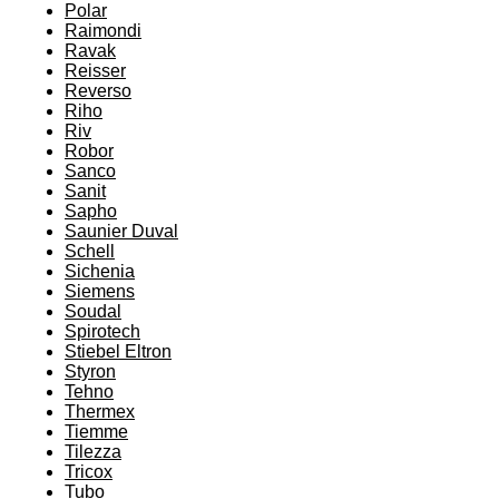
Polar
Raimondi
Ravak
Reisser
Reverso
Riho
Riv
Robor
Sanco
Sanit
Sapho
Saunier Duval
Schell
Sichenia
Siemens
Soudal
Spirotech
Stiebel Eltron
Styron
Tehno
Thermex
Tiemme
Tilezza
Tricox
Tubo