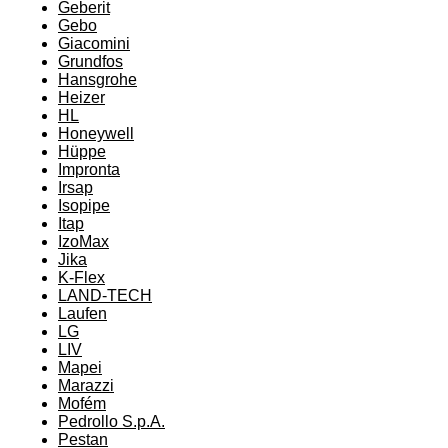
Geberit
Gebo
Giacomini
Grundfos
Hansgrohe
Heizer
HL
Honeywell
Hüppe
Impronta
Irsap
Isopipe
Itap
IzoMax
Jika
K-Flex
LAND-TECH
Laufen
LG
LIV
Mapei
Marazzi
Mofém
Pedrollo S.p.A.
Pestan