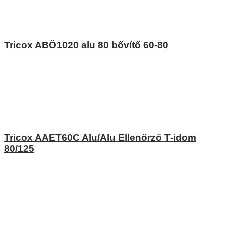
Tricox ABÖ1020 alu 80 bővítő 60-80
Tricox AAET60C Alu/Alu Ellenőrző T-idom
80/125