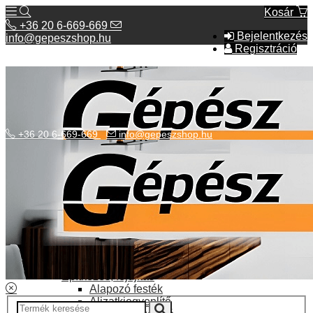
Kosár
+36 20 6-669-669
Bejelentkezés
info@gepeszshop.hu
Regisztráció
+36 20 6-669-669
info@gepeszshop.hu
Kategóriák menü
Bolhapiac
Burkolatok
Elektromos fűtés
Építkezés, fejújítás
Alapozó festék
Aljzatkiegyenlítő