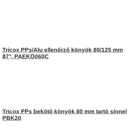
Tricox PPs/Alu ellenőrző könyök 80/125 mm
87°, PAEKÖ060C
Tricox PPs bekötő könyök 80 mm tartó sínnel
PBK20