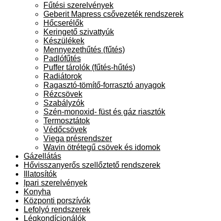
Fűtési szerelvények
Geberit Mapress csővezeték rendszerek
Hőcserélők
Keringető szivattyúk
Készülékek
Mennyezethűtés (fűtés)
Padlófűtés
Puffer tárolók (fűtés-hűtés)
Radiátorok
Ragasztó-tömítő-forrasztó anyagok
Rézcsövek
Szabályzók
Szén-monoxid- füst és gáz riasztók
Termosztátok
Védőcsövek
Viega présrendszer
Wavin ötrétegű csövek és idomok
Gázellátás
Hővisszanyerős szellőztető rendszerek
Illatosítók
Ipari szerelvények
Konyha
Központi porszívók
Lefolyó rendszerek
Légkondícionálók