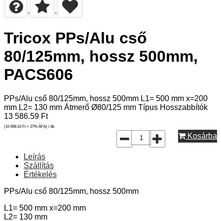
Tricox PPs/Alu cső
80/125mm, hossz 500mm,
PACS606
PPs/Alu cső 80/125mm, hossz 500mm L1= 500 mm x=200
mm L2= 130 mm Átmerő Ø80/125 mm Típus Hosszabbítók
13 586.59
Ft
(10 698.10
Ft
+ 27% ÁFA) / db
Kosárba
Leírás
Szállítás
Értékelés
PPs/Alu cső 80/125mm, hossz 500mm
L1= 500 mm x=200 mm
L2= 130 mm