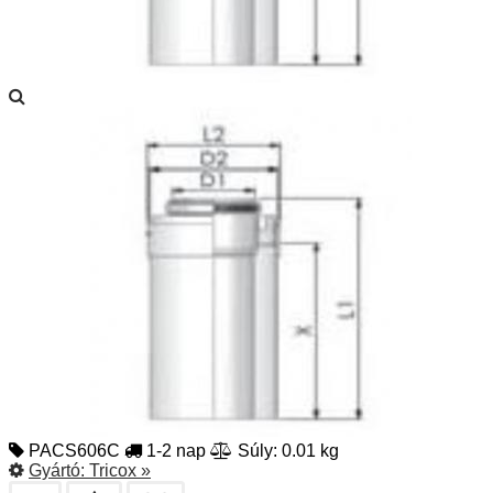
PACS606C
1-2 nap
Súly: 0.01 kg
Gyártó:
Tricox
»