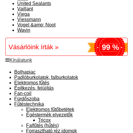
United Sealants
Vaillant
Viega
Viessmann
Vogel &amp; Noot
Wavin
99 %
Vásárlóink írták »
Kínálatunk
Bolhapiac
Padlóburkolatok, falburkolatok
Elektromos fűtés
Építkezés, felújítás
Fan-coil
Fürdőszoba
Fűtéstechnika
Elektromos fűtőbetétek
Égéstermék elvezetők
Tricox
Falfűtés (hűtés)
Forrasztható réz idomok