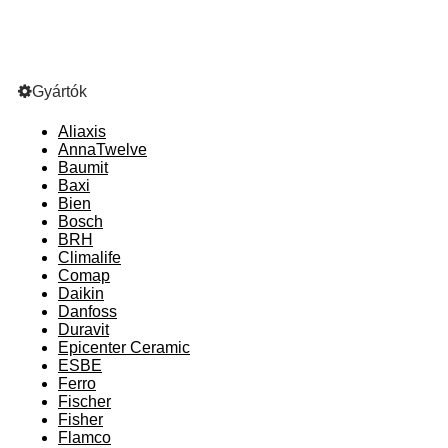
Gyártók
Aliaxis
AnnaTwelve
Baumit
Baxi
Bien
Bosch
BRH
Climalife
Comap
Daikin
Danfoss
Duravit
Epicenter Ceramic
ESBE
Ferro
Fischer
Fisher
Flamco