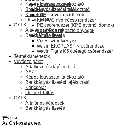
Képes fogyasztói tájékoztató
Flexibilis csövek
Bankkártyás fizetési tájékoztató
Horganyzott idomok
Kapcsolat
KPE csövek és idomok
Online Elállás
KM PVC nyomócső rendszer
GY.I.K.
PE csőrendszer (KPE nyomó idomok)
Általános kérdések
Tömítő és ragasztó anyagok
Bankkártyás fizetés
Védőcsövek
Vizes szerelvények
Wavin EKOPLASTIK csőrendszer
Wavin Tigris K5 ötrétegű csőrendszer
Termékismertetők
Vevőszolgálat
Adatkezelési tájékoztató
ÁSZF
Képes fogyasztói tájékoztató
Bankkártyás fizetési tájékoztató
Kapcsolat
Online Elállás
GY.I.K.
Általános kérdések
Bankkártyás fizetés
Kosár
Az Ön kosara üres.