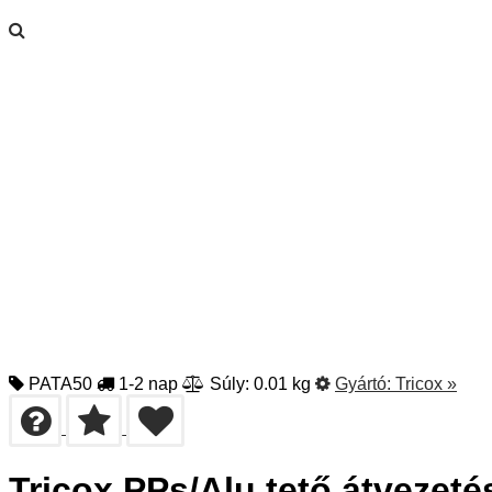
PATA50
1-2 nap
Súly: 0.01 kg
Gyártó:
Tricox
»
Tricox PPs/Alu tető átvezet