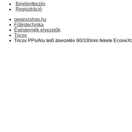
Bejelentkezés
Regisztráció
gepeszshop.hu
Fűtéstechnika
Égéstermék elvezetők
Tricox
Tricox PPs/Alu tető átvezetés 60/100mm fekete EconeX