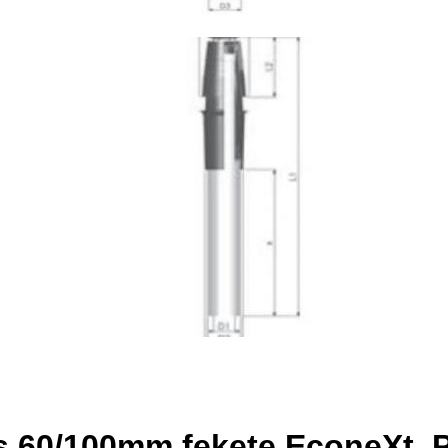
és 60/100mm fekete EconeXt,