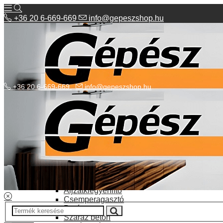
+36 20 6-669-669
info@gepeszshop.hu
+36 20 6-669-669
info@gepeszshop.hu
Kategóriák menü
Bolhapiac
Burkolatok
Elektromos fűtés
Építkezés, fejújítás
Alapozó festék
Aljzatkiegyenlítő
Csemperagasztó
Poráru
Száraz beton