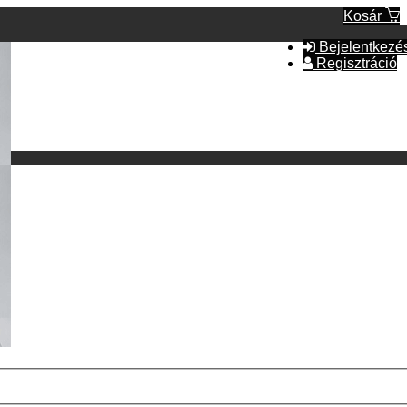
Kosár
Bejelentkezé
Regisztráció