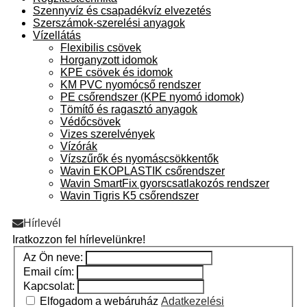
Szennyvíz és csapadékvíz elvezetés
Szerszámok-szerelési anyagok
Vízellátás
Flexibilis csövek
Horganyzott idomok
KPE csövek és idomok
KM PVC nyomócső rendszer
PE csőrendszer (KPE nyomó idomok)
Tömítő és ragasztó anyagok
Védőcsövek
Vizes szerelvények
Vízórák
Vízszűrők és nyomáscsökkentők
Wavin EKOPLASTIK csőrendszer
Wavin SmartFix gyorscsatlakozós rendszer
Wavin Tigris K5 csőrendszer
Hírlevél
Iratkozzon fel hírlevelünkre!
Az Ön neve:
Email cím:
Kapcsolat:
Elfogadom a webáruház
Adatkezelési