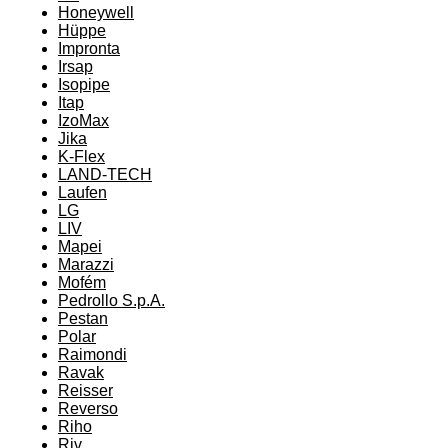
Honeywell
Hüppe
Impronta
Irsap
Isopipe
Itap
IzoMax
Jika
K-Flex
LAND-TECH
Laufen
LG
LIV
Mapei
Marazzi
Mofém
Pedrollo S.p.A.
Pestan
Polar
Raimondi
Ravak
Reisser
Reverso
Riho
Riv