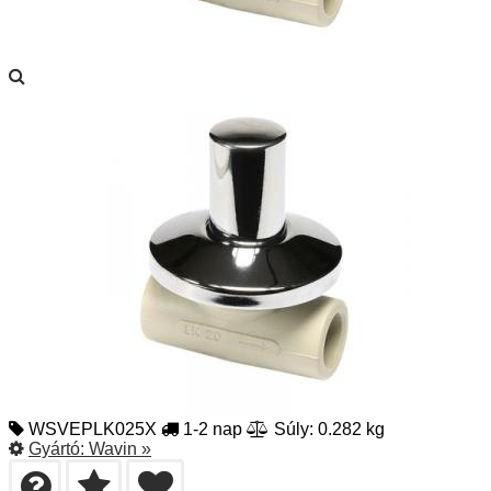
WSVEPLK025X
1-2 nap
Súly: 0.282 kg
Gyártó:
Wavin
»