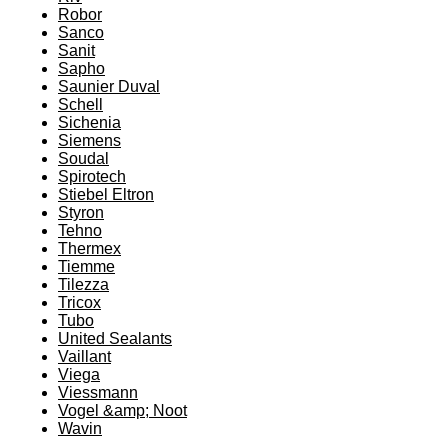
Robor
Sanco
Sanit
Sapho
Saunier Duval
Schell
Sichenia
Siemens
Soudal
Spirotech
Stiebel Eltron
Styron
Tehno
Thermex
Tiemme
Tilezza
Tricox
Tubo
United Sealants
Vaillant
Viega
Viessmann
Vogel &amp; Noot
Wavin