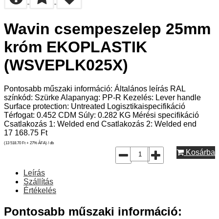
Wavin csempeszelep 25mm
króm EKOPLASTIK
(WSVEPLK025X)
Pontosabb műszaki információ: Általános leírás RAL
színkód: Szürke Alapanyag: PP-R Kezelés: Lever handle
Surface protection: Untreated Logisztikaispecifikáció
Térfogat: 0.452 CDM Súly: 0.282 KG Mérési specifikáció
Csatlakozás 1: Welded end Csatlakozás 2: Welded end
17 168.75
Ft
(13 518.70
Ft
+ 27% ÁFA) / db
Kosárba
Leírás
Szállítás
Értékelés
Pontosabb műszaki információ: