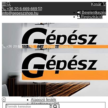
Kosár
+36 20 6-669-669
Bejelentkezés
info@gepeszshop.hu
Regisztráció
+36 20 6-669-669
info@gepeszshop.hu
Kategóriák menü
Bolhapiac
Burkolatok
Elektromos fűtés
Építkezés, fejújítás
Alapozó festék
Aljzatkiegyenlítő