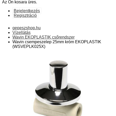
Az Ön kosara üres.
Bejelentkezés
Regisztráció
gepeszshop.hu
Vízellátás
Wavin EKOPLASTIK csőrendszer
Wavin csempeszelep 25mm króm EKOPLASTIK
(WSVEPLK025X)