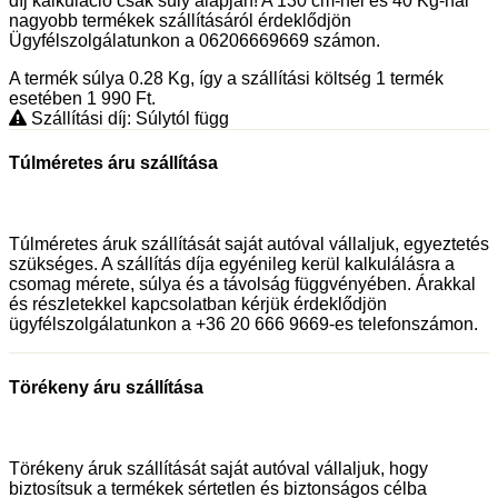
díj kalkuláció csak súly alapján! A 130 cm-nél és 40 Kg-nál
nagyobb termékek szállításáról érdeklődjön
Ügyfélszolgálatunkon a 06206669669 számon.
A termék súlya 0.28
Kg
, így a szállítási költség 1 termék
esetében 1 990
Ft
.
Szállítási díj: Súlytól függ
Túlméretes áru szállítása
Túlméretes áruk szállítását saját autóval vállaljuk, egyeztetés
szükséges. A szállítás díja egyénileg kerül kalkulálásra a
csomag mérete, súlya és a távolság függvényében. Árakkal
és részletekkel kapcsolatban kérjük érdeklődjön
ügyfélszolgálatunkon a +36 20 666 9669-es telefonszámon.
Törékeny áru szállítása
Törékeny áruk szállítását saját autóval vállaljuk, hogy
biztosítsuk a termékek sértetlen és biztonságos célba