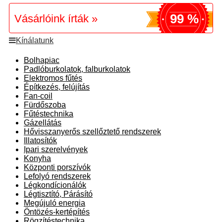
99 %
Vásárlóink írták »
Kínálatunk
Bolhapiac
Padlóburkolatok, falburkolatok
Elektromos fűtés
Építkezés, felújítás
Fan-coil
Fürdőszoba
Fűtéstechnika
Gázellátás
Hővisszanyerős szellőztető rendszerek
Illatosítók
Ipari szerelvények
Konyha
Központi porszívók
Lefolyó rendszerek
Légkondícionálók
Légtisztító, Párásító
Megújuló energia
Öntözés-kertépítés
Rögzítéstechnika