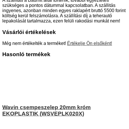
A szállítás a Baumit által történik, további egyeztetés
szükséges a pontos dátummal kapcsolatban. A szállitás
ingyenes, azonban minden egyes raklapért bruttó 5500 forint
költség kerül felszámolásra. A szállítási díj a teherautó
lepakolását tartalmazza, ezen felüli rakodási munkát nem!
Vásárlói értékelések
Még nem értékelték a terméket!
Értékelje Ön elsőként!
Hasonló termékek
Wavin csempeszelep 20mm króm
EKOPLASTIK (WSVEPLK020X)